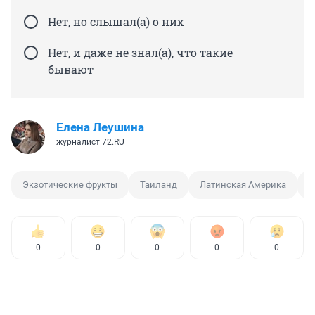
Нет, но слышал(а) о них
Нет, и даже не знал(а), что такие
бывают
Елена Леушина
журналист 72.RU
Экзотические фрукты
Таиланд
Латинская Америка
Н
0
0
0
0
0