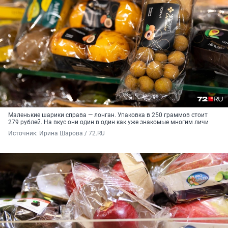
Маленькие шарики справа — лонган. Упаковка в 250 граммов стоит
279 рублей. На вкус они один в один как уже знакомые многим личи
Источник: 
Ирина Шарова / 72.RU