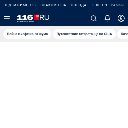
НЕДВИЖИМОСТЬ
ЗНАКОМСТВА
ПОГОДА
ТЕЛЕПРОГРАММА
Война с кафе из-за шума
Путешествие татарстанца по США
Каз