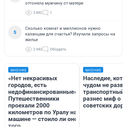
отгоняла мужчину от матери
3 892
1
Сколько комнат и миллионов нужно
5
казанцам для счастья? Изучили запросы на
жилье
2 943
Обсудить
МНЕНИЕ
МНЕНИЕ
«Нет некрасивых
Наследие, кото
городов, есть
чудом не разва
недофинансированные».
транспортный 
Путешественники
разнес миф о 
проехали 2000
советских доро
километров по Уралу на
машине — стоило ли оно
того