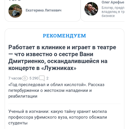
Олег Арефьев
Блогер, предпри
Екатерина Литкевич
владелец в тра
бизнесе
РЕКОМЕНДУЕМ
Работает в клинике и играет в театре
— что известно о сестре Вани
Дмитриенко, оскандалившейся на
концерте в «Лужниках»
7 часов
5 290
2
«Год преследовал и облил кислотой». Рассказ
петербурженки о жестоком нападении и
реабилитации
Ученый в изгнании: какую тайну хранит могила
профессора уфимского вуза, которого обожали
студенты