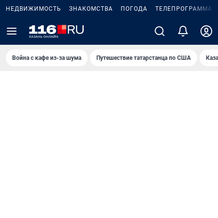
НЕДВИЖИМОСТЬ
ЗНАКОМСТВА
ПОГОДА
ТЕЛЕПРОГРАММА
Война с кафе из-за шума
Путешествие татарстанца по США
Каз