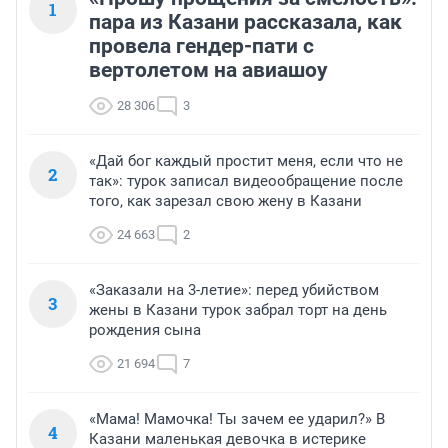
1
пара из Казани рассказала, как
провела гендер-пати с
вертолетом на авиашоу
28 306
3
«Дай бог каждый простит меня, если что не
2
так»: турок записал видеообращение после
того, как зарезал свою жену в Казани
24 663
2
«Заказали на 3-летие»: перед убийством
3
жены в Казани турок забрал торт на день
рождения сына
21 694
7
«Мама! Мамочка! Ты зачем ее ударил?» В
4
Казани маленькая девочка в истерике