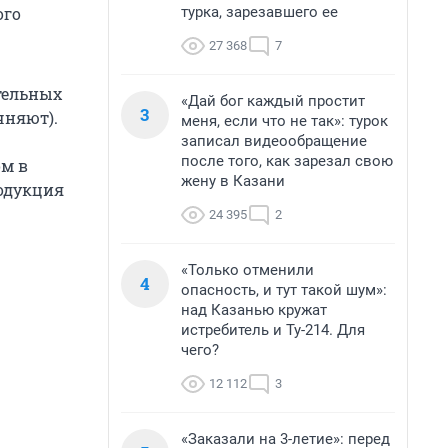
турка, зарезавшего ее
ого
27 368
7
тельных
«Дай бог каждый простит
3
чняют).
меня, если что не так»: турок
записал видеообращение
после того, как зарезал свою
ом в
жену в Казани
родукция
24 395
2
«Только отменили
4
опасность, и тут такой шум»:
над Казанью кружат
истребитель и Ту-214. Для
чего?
12 112
3
«Заказали на 3-летие»: перед