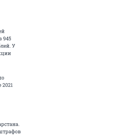
ей
 945
лей. У
кции
по
 2021
арстана.
 штрафов