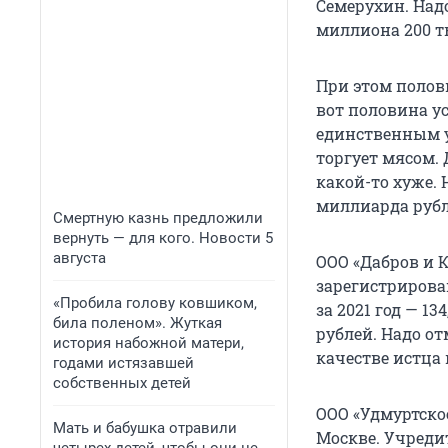
Семерухин. Над
миллиона 200 т
При этом полови
вот половина ус
единственным у
торгует мясом. 
какой-то хуже. 
миллиарда рубл
Смертную казнь предложили
вернуть — для кого. Новости 5
августа
ООО «Дабров и 
зарегистрирова
«Пробила голову ковшиком,
за 2021 год — 1
била поленом». Жуткая
рублей. Надо от
история набожной матери,
качестве истца
годами истязавшей
собственных детей
ООО «Удмуртско
Мать и бабушка отравили
Москве. Учредит