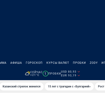
АММА
АФИША
ГОРОСКОП
КУРСЫ ВАЛЮТ
ПРОБКИ
ZODY
И
USD 80,93
СЕЙЧАС
1
ПРОБКИ
+21°C
EUR 93,19
Казанский стрелок женился
15 лет с трагедии с «Булгарией»
Рост 