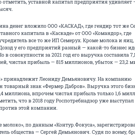
о отметить, уставной капитал предприятия удивляет 
ысяч.
на денег вложило ООО «КАСКАД», где гендир тот же Се
тавного капитала в «Каскаде» от ООО «Командор», где
чредитель все то же ИП Семерух. Кроме молока и яиц,
Доход у его предприятий разный — какой-то бизнес ид
Но в совокупности за 2021 год его выручка составила 7,
ей, чистая прибыль — 815 миллионов, убыток — 23,2 м
К» принадлежит Леониду Демьяновичу. На компанию
н товарный знак «Фермер Дабров». Выручка этого биз
34,4 миллиона, впрочем чистая прибыль только 1,6 мил
метить, что в 2018 году Роспотребнадзор уже выступал
 против этой компании.
е молоко», по данным «Контур.Фокуса», зарегистриров
ель общества — Сергей Демьянович. Судя по всему, бр