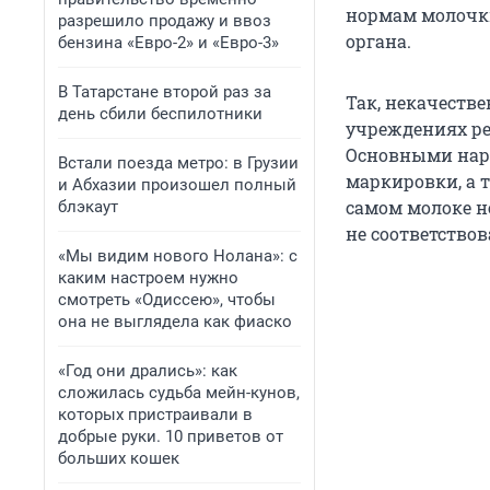
нормам молочки
разрешило продажу и ввоз
органа.
бензина «Евро-2» и «Евро-3»
В Татарстане второй раз за
Так, некачеств
день сбили беспилотники
учреждениях ре
Основными нару
Встали поезда метро: в Грузии
маркировки, а 
и Абхазии произошел полный
самом молоке н
блэкаут
не соответствов
«Мы видим нового Нолана»: с
каким настроем нужно
смотреть «Одиссею», чтобы
она не выглядела как фиаско
«Год они дрались»: как
сложилась судьба мейн-кунов,
которых пристраивали в
добрые руки. 10 приветов от
больших кошек