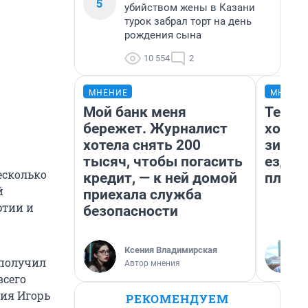
5
убийством жены в Казани
турок забрал торт на день
рождения сына
10 554
2
МНЕНИЕ
МНЕНИ
Мой банк меня
Тепло
бережет. Журналист
холод
хотела снять 200
зимой
тысяч, чтобы погасить
ездит
есколько
кредит, — к ней домой
плюсы
й
приехала служба
ртии и
безопасности
Ксения Владимирская
 получил
Автор мнения
всего
ия Игорь
РЕКОМЕНДУЕМ