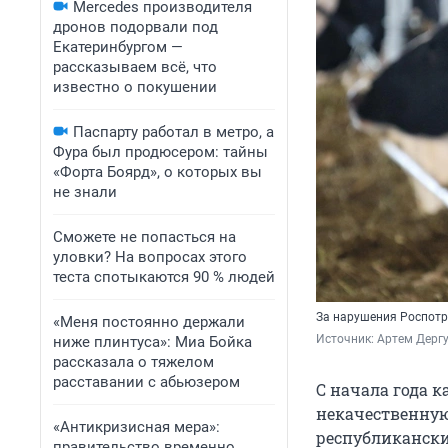
Mercedes производителя
дронов подорвали под
Екатеринбургом —
рассказываем всё, что
известно о покушении
Паспарту работал в метро, а
Фура был продюсером: тайны
«Форта Боярд», о которых вы
не знали
Сможете не попасться на
уловки? На вопросах этого
теста спотыкаются 90 % людей
За нарушения Роспотр
«Меня постоянно держали
Источник: 
Артем Дергу
ниже плинтуса»: Миа Бойка
рассказала о тяжелом
расставании с абьюзером
С начала года 
некачественную
«Антикризисная мера»:
республикански
правительство временно