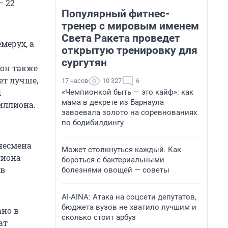
— 22
Популярный фитнес-
тренер с мировым именем
Света Ракета проведет
мерух, а
открытую тренировку для
сургутян
 он также
ет лучше,
17 часов
10 327
6
1
«Чемпионкой быть — это кайф»: как
мама в декрете из Барнаула
иллиона.
завоевала золото на соревнованиях
по бодибилдингу
несмена
Может столкнуться каждый. Как
лиона
бороться с бактериальными
 в
болезнями овощей — советы
AI-AINA: Атака на соцсети депутатов,
бюджета вузов не хватило лучшим и
ано в
сколько стоит арбуз
ат