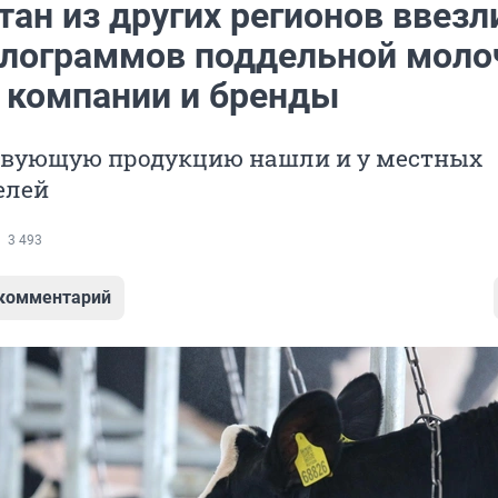
тан из других регионов ввезл
илограммов поддельной моло
 компании и бренды
твующую продукцию нашли и у местных
елей
3 493
 комментарий