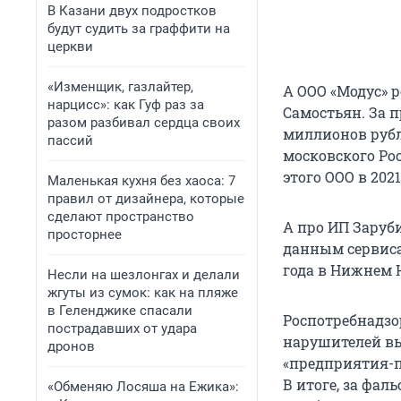
В Казани двух подростков
будут судить за граффити на
церкви
«Изменщик, газлайтер,
А ООО «Модус» 
нарцисс»: как Гуф раз за
Самостьян. За 
разом разбивал сердца своих
миллионов рубл
пассий
московского Ро
этого ООО в 2021
Маленькая кухня без хаоса: 7
правил от дизайнера, которые
сделают пространство
А про ИП Заруб
просторнее
данным сервиса
года в Нижнем 
Несли на шезлонгах и делали
жгуты из сумок: как на пляже
в Геленджике спасали
Роспотребнадзор
пострадавших от удара
нарушителей вы
дронов
«предприятия-п
В итоге, за фа
«Обменяю Лосяша на Ежика»: