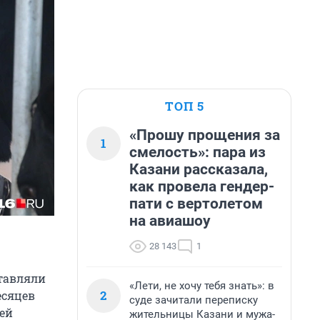
ТОП 5
«Прошу прощения за
1
смелость»: пара из
Казани рассказала,
как провела гендер-
пати с вертолетом
на авиашоу
28 143
1
ставляли
«Лети, не хочу тебя знать»: в
2
есяцев
суде зачитали переписку
ей
жительницы Казани и мужа-