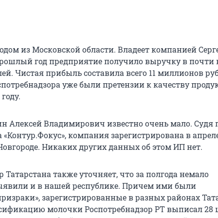
родом из Московской области. Владеет компанией Серг
прошлый год предприятие получило выручку в почти в
ей. Чистая прибыль составила всего 11 миллионов руб
спотребнадзора уже были претензии к качеству проду
 году.
ин Алексей Владимирович известно очень мало. Судя 
 «Контур.Фокус», компания зарегистрирована в апреле
Новгороде. Никаких других данных об этом ИП нет.
 Татарстана также уточняет, что за полгода немало
явили и в нашей республике. Причем ими были
ризраки», зарегистрированные в разных районах Тат
льсификацию молочки Роспотребнадзор РТ выписал 28