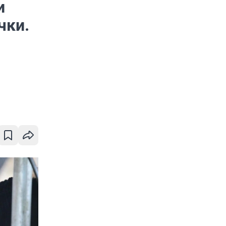
и
чки.