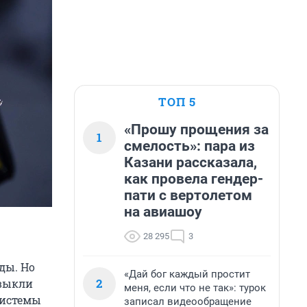
ТОП 5
«Прошу прощения за
1
смелость»: пара из
Казани рассказала,
как провела гендер-
пати с вертолетом
на авиашоу
28 295
3
ды. Но
«Дай бог каждый простит
2
ивыкли
меня, если что не так»: турок
системы
записал видеообращение