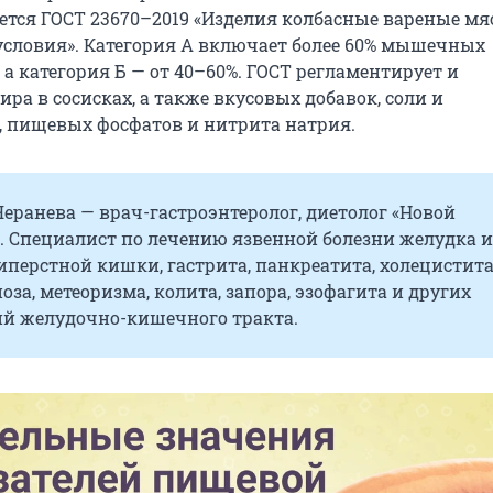
ется ГОСТ 23670–2019 «Изделия колбасные вареные мя
условия». Категория А включает более 60% мышечных
 а категория Б — от 40–60%. ГОСТ регламентирует и
ра в сосисках, а также вкусовых добавок, соли и
, пищевых фосфатов и нитрита натрия.
еранева — врач-гастроэнтеролог, диетолог «Новой
. Специалист по лечению язвенной болезни желудка и
перстной кишки, гастрита, панкреатита, холецистита
оза, метеоризма, колита, запора, эзофагита и других
ий желудочно-кишечного тракта.