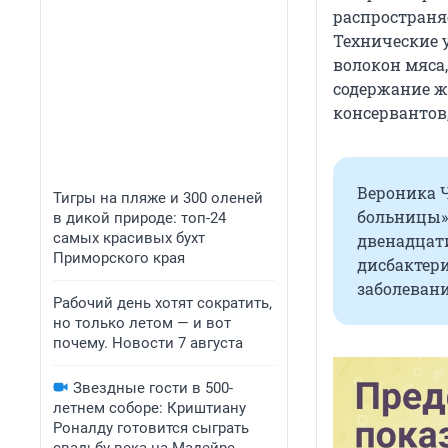
распространя
Технические 
волокон мяса,
содержание жи
консервантов
Вероника Ч
Тигры на пляже и 300 оленей
больницы»
в дикой природе: топ-24
самых красивых бухт
двенадцати
Приморского края
дисбактери
заболеван
Рабочий день хотят сократить,
но только летом — и вот
почему. Новости 7 августа
Звездные гости в 500-
летнем соборе: Криштиану
Роналду готовится сыграть