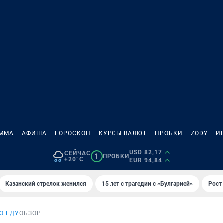
АММА
АФИША
ГОРОСКОП
КУРСЫ ВАЛЮТ
ПРОБКИ
ZODY
И
USD 82,17
СЕЙЧАС
1
ПРОБКИ
+20°C
EUR 94,84
Казанский стрелок женился
15 лет с трагедии с «Булгарией»
Рост 
О ЕДУ
ОБЗОР