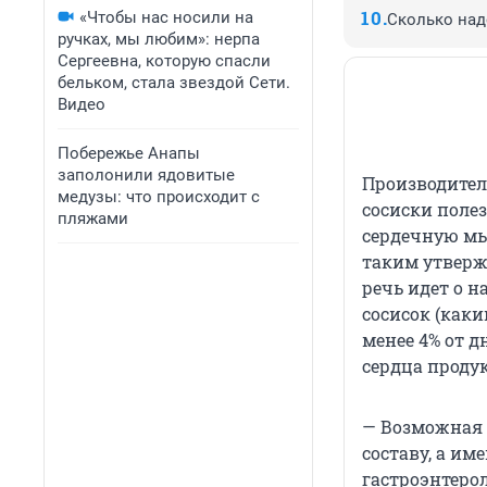
«Чтобы нас носили на
Сколько над
ручках, мы любим»: нерпа
Сергеевна, которую спасли
бельком, стала звездой Сети.
Видео
Побережье Анапы
заполонили ядовитые
Производители
медузы: что происходит с
сосиски поле
пляжами
сердечную мы
таким утвержд
речь идет о н
сосисок (как
менее 4% от д
сердца проду
— Возможная 
составу, а им
гастроэнтерол