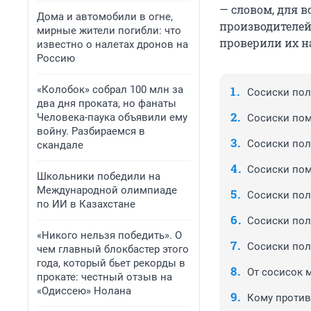
— словом, для 
Дома и автомобили в огне,
производителей
мирные жители погибли: что
проверили их н
известно о налетах дронов на
Россию
«Колобок» собрал 100 млн за
Сосиски пол
два дня проката, но фанаты
Человека-паука объявили ему
Сосиски пом
войну. Разбираемся в
Сосиски пол
скандале
Сосиски пом
Школьники победили на
Международной олимпиаде
Сосиски по
по ИИ в Казахстане
Сосиски пол
«Никого нельзя победить». О
Сосиски пол
чем главный блокбастер этого
года, который бьет рекорды в
От сосисок 
прокате: честный отзыв на
«Одиссею» Нолана
Кому против