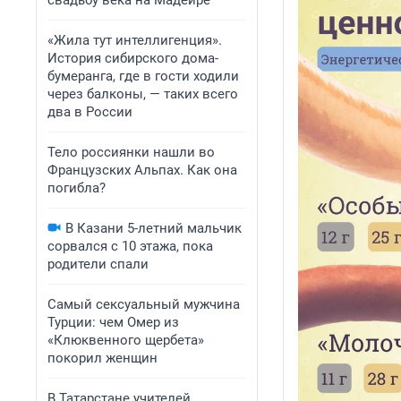
свадьбу века на Мадейре
«Жила тут интеллигенция».
История сибирского дома-
бумеранга, где в гости ходили
через балконы, — таких всего
два в России
Тело россиянки нашли во
Французских Альпах. Как она
погибла?
В Казани 5-летний мальчик
сорвался с 10 этажа, пока
родители спали
Самый сексуальный мужчина
Турции: чем Омер из
«Клюквенного щербета»
покорил женщин
В Татарстане учителей