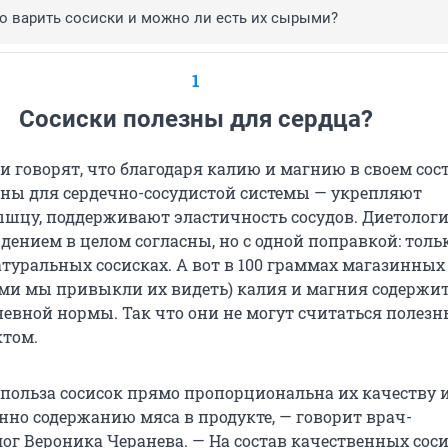
о варить сосиски и можно ли есть их сырыми?
1
Сосиски полезны для сердца?
 говорят, что благодаря калию и магнию в своем сос
зны для сердечно-сосудистой системы — укрепляют
шцу, поддерживают эластичность сосудов. Диетологи
ением в целом согласны, но с одной поправкой: толь
атуральных сосисках. А вот в 100 граммах магазинных
ими мы привыкли их видеть) калия и магния содержи
невной нормы. Так что они не могут считаться полез
ктом.
польза сосисок прямо пропорциональна их качеству 
енно содержанию мяса в продукте, — говорит врач-
ог Вероника Черанева. — На состав качественных сос