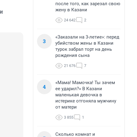
после того, как зарезал свою
жену в Казани
 и
24 642
2
«Заказали на 3-летие»: перед
3
убийством жены в Казани
турок забрал торт на день
рождения сына
21 676
7
«Мама! Мамочка! Ты зачем
4
ее ударил?» В Казани
маленькая девочка в
истерике отгоняла мужчину
от матери
3 855
1
Сколько комнат и