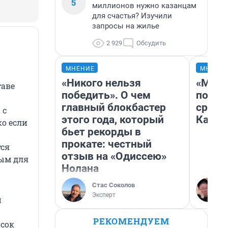
5
миллионов нужно казанцам
для счастья? Изучили
запросы на жилье
2 929
Обсудить
МНЕНИЕ
МНЕНИ
«Никого нельзя
«Маши
таве
победить». О чем
полет
главный блокбастер
сравн
 с
этого года, который
Казах
ко если
бьет рекорды в
прокате: честный
тся
отзыв на «Одиссею»
ным для
Нолана
Стас Соколов
Эксперт
и
РЕКОМЕНДУЕМ
исок