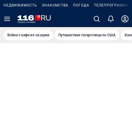
НЕДВИЖИМОСТЬ
ЗНАКОМСТВА
ПОГОДА
ТЕЛЕПРОГРАММА
Война с кафе из-за шума
Путешествие татарстанца по США
Каз