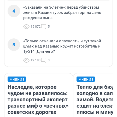
«Заказали на 3-летие»: перед убийством
4
жены в Казани турок забрал торт на день
рождения сына
15 072
5
«Только отменили опасность, и тут такой
5
шум»: над Казанью кружат истребитель и
Ту-214. Для чего?
12 183
3
МНЕНИЕ
МНЕНИЕ
Наследие, которое
Тепло для бюд
чудом не развалилось:
холодно в сало
транспортный эксперт
зимой. Водител
разнес миф о «вечных»
ездит на элект
советских дорогах
плюсы и мину