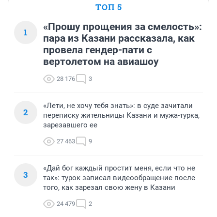
ТОП 5
«Прошу прощения за смелость»:
1
пара из Казани рассказала, как
провела гендер-пати с
вертолетом на авиашоу
28 176
3
«Лети, не хочу тебя знать»: в суде зачитали
2
переписку жительницы Казани и мужа-турка,
зарезавшего ее
27 463
9
«Дай бог каждый простит меня, если что не
3
так»: турок записал видеообращение после
того, как зарезал свою жену в Казани
24 479
2