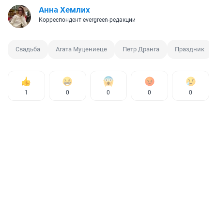
Анна Хемлих
Корреспондент evergreen-редакции
Свадьба
Агата Муцениеце
Петр Дранга
Праздник
1
0
0
0
0