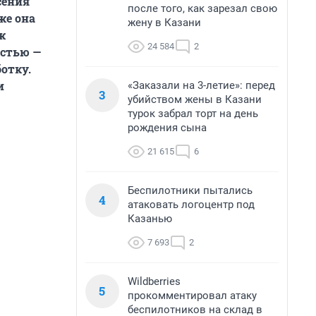
сения
после того, как зарезал свою
же она
жену в Казани
ж
24 584
2
остью —
отку.
и
«Заказали на 3-летие»: перед
3
убийством жены в Казани
турок забрал торт на день
рождения сына
21 615
6
Беспилотники пытались
4
атаковать логоцентр под
Казанью
7 693
2
Wildberries
5
прокомментировал атаку
беспилотников на склад в