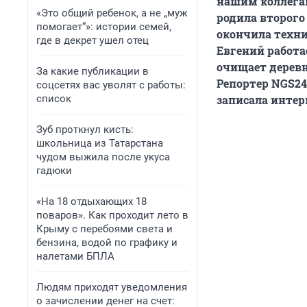
нашим коллега
«Это общий ребенок, а не „муж
родила второго 
помогает“»: истории семей,
окончила техни
где в декрет ушел отец
Евгений работа
очищает деревн
За какие публикации в
Репортер NGS24
соцсетях вас уволят с работы:
список
записала интер
Зуб проткнул кисть:
школьница из Татарстана
чудом выжила после укуса
гадюки
«На 18 отдыхающих 18
поваров». Как проходит лето в
Крыму с перебоями света и
бензина, водой по графику и
налетами БПЛА
Людям приходят уведомления
о зачислении денег на счет: