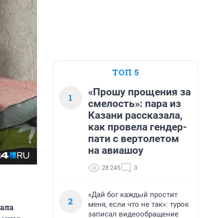
ТОП 5
«Прошу прощения за
1
смелость»: пара из
Казани рассказала,
как провела гендер-
пати с вертолетом
на авиашоу
28 245
3
«Дай бог каждый простит
2
меня, если что не так»: турок
зала
записал видеообращение