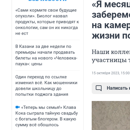
«Я меся
«Сами кормите свои будущие
заберем
опухоли». Биолог назвал
продукты, которые приводят к
на каме
онкологии, сам он их никогда
жизни п
не ест
В Казани за две недели по
Наши коллег
премьеры начали продавать
билеты на нового «Человека-
участницы т
паука»: цены
15 октября 2023, 15:00
Один переход по ссылке
изменил всё. Как мошенники
Написать
довели школьницу до
попытки поджога здания
«Теперь мы семья!» Клава
Кока сыграла тайную свадьбу
с богатым блогером. В какую
сумму всё обошлось