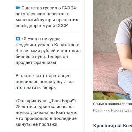
С детства грезил о ГАЗ-24:
автоплюшкин переехал в
маленький хутор и превратил
свой двор в музей СССР
«Я ехал в никуда»:
геодезист уехал в Казахстан с
4 тысячами рублей и построил
бизнес с нуля. Теперь он
продает франшизы
В платежках татарстанцев
появилась новая услуга: за
что платить теперь
«Она крикнула: „Дядя Боря!“»
Семья в полном соста
25-летняя туристка исчезла
Источник: 
Никита Шай
ночью у океана во Вьетнаме.
Что произошло в последние
минуты ее пропажи
Красноярка Ксе