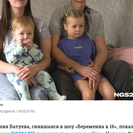
ве
хутдинов / NGS24.RU
ния Батуева, снявшаяся в шоу «Беременна в 16», пока