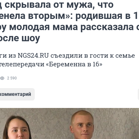
ц скрывала от мужа, что
енела вторым»: родившая в 1
ру молодая мама рассказала 
осле шоу
и из NGS24.RU съездили в гости к семье
елепередачи «Беременна в 16»
2 590
 комментарий