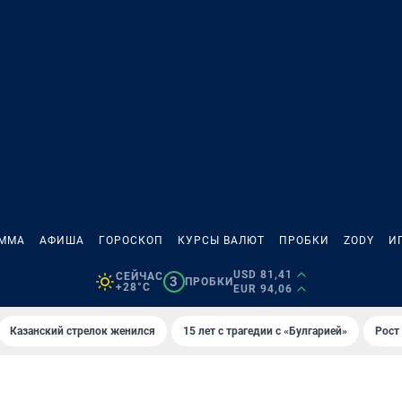
АММА
АФИША
ГОРОСКОП
КУРСЫ ВАЛЮТ
ПРОБКИ
ZODY
И
USD 81,41
СЕЙЧАС
3
ПРОБКИ
+28°C
EUR 94,06
Казанский стрелок женился
15 лет с трагедии с «Булгарией»
Рост 