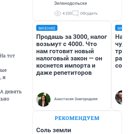
Зеленодольске
4 233
Обсудить
МНЕНИЕ
МНЕНИ
Продашь за 3000, налог
Насле
возьмут с 4000. Что
чудом
нам готовит новый
транс
На тот
налоговый закон — он
разне
коснется импорта и
совет
вые
даже репетиторов
, и
 А девять
льно
Анастасия Завгородняя
РЕКОМЕНДУЕМ
Соль земли