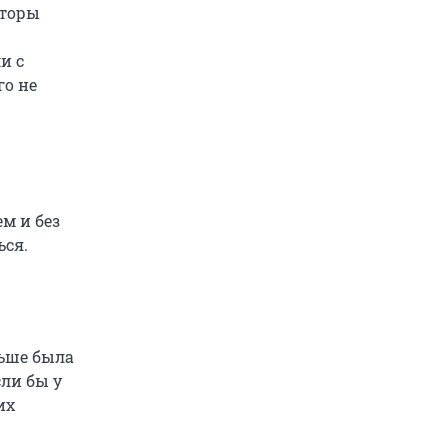
вторы
и с
го не
ем и без
ься.
ньше была
сли бы у
их