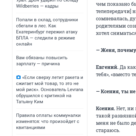
Урал: дрон ударил по складу
чем показано бы
Wildberries — кадры
телепередачи] 
сомневалась, ду
Попали в склад, сотрудники
родителями созв
сбегали в лес. Как
Екатеринбург пережил атаку
хотел сниматься
БПЛА — следили в режиме
онлайн
— Женя, почему
Вам обязаны повысить
зарплату — причина
Евгений.
Да как
тебя», «вместо 
«Если сверху летит ракета и
сжигает мой товар, то это не
мой риск». Основатель Levrana
— Ксения, ты не
обрушился с критикой на
Татьяну Ким
Ксения.
Нет, ни
такой развязной
Правила оплаты коммуналки
изменятся: что произойдет с
меня не было де
квитанциями
стараюсь.