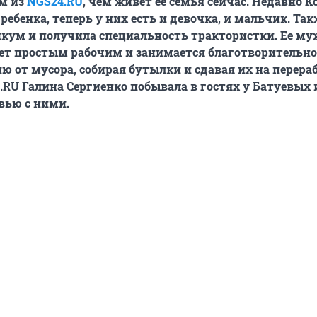
м из
NGS24.RU
, чем живет ее семья сейчас. Недавно К
ребенка, теперь у них есть и девочка, и мальчик. Так
кум и получила специальность трактористки. Ее му
ет простым рабочим и занимается благотворительн
ю от мусора, собирая бутылки и сдавая их на перераб
.RU Галина Сергиенко побывала в гостях у Батуевых 
вью с ними.