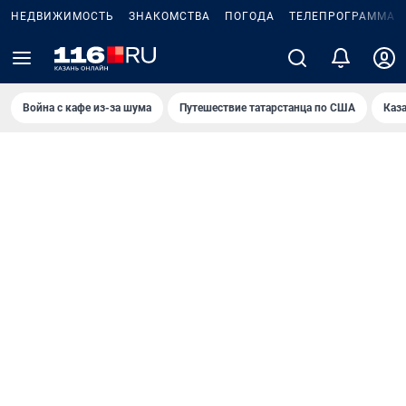
НЕДВИЖИМОСТЬ
ЗНАКОМСТВА
ПОГОДА
ТЕЛЕПРОГРАММА
Война с кафе из-за шума
Путешествие татарстанца по США
Каз