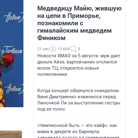
Медведицу Майю, жившую
на цепи в Приморье,
познакомили с
гималайским медведем
Фиником
21 час
13 604
5
Новости ХМАО за 5 августа: муж дает
деньги Айзе, вартовчанин оголился
возле ТЦ, откроются новые
поликлиники
Когда концерт обернулся скандалом.
Ваня Дмитриенко извинился перед
Линочкой Ли за выступление сестры
под ее голос
«Чемпионкой быть — это кайф»: как
мама в декрете из Барнаула
завоевала золото на соревнованиях