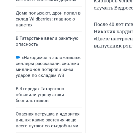
Киркоров успел
скучать Бедросо
Дома полыхают, дрон попал в
склад Wildberries: главное о
После 40 лет пе
налетах
Никаких кардин
«Цвете настроен
В Татарстане ввели ракетную
опасность
выпускник рэп-
«Находимся в заложниках»:
селлеры рассказали, сколько
миллионов потеряли из-за
ударов по складам WB
В 4 городах Татарстана
объявили угрозу атаки
беспилотников
Опасная петрушка и ядовитая
вишня: какие растения чаще
всего путают со съедобными