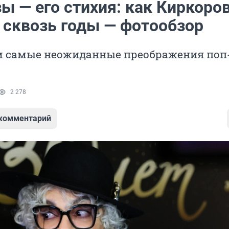
ы — его стихия: как Киркоро
 сквозь годы — фотообзор
 самые неожиданные преображения поп
2 278
 комментарий