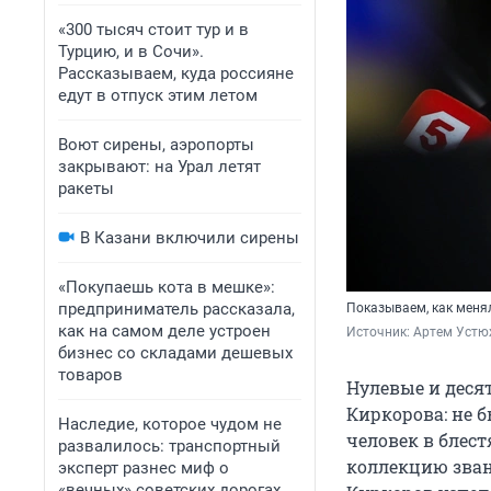
«300 тысяч стоит тур и в
Турцию, и в Сочи».
Рассказываем, куда россияне
едут в отпуск этим летом
Воют сирены, аэропорты
закрывают: на Урал летят
ракеты
В Казани включили сирены
«Покупаешь кота в мешке»:
предприниматель рассказала,
Показываем, как меня
как на самом деле устроен
Источник: 
Артем Устю
бизнес со складами дешевых
товаров
Нулевые и деся
Киркорова: не б
Наследие, которое чудом не
человек в блест
развалилось: транспортный
коллекцию зван
эксперт разнес миф о
«вечных» советских дорогах