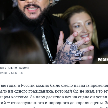
лся стиль поп-короля
жанин / MSK1.RU
тые годы в России можно было смело назвать времене
ыло ни одного гражданина, который бы не знал, кто эт
ящем костюме. За пару десятков лет на сцене он успел
ий — от заслуженного и народного до короля сцены. З