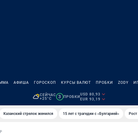
АММА
АФИША
ГОРОСКОП
КУРСЫ ВАЛЮТ
ПРОБКИ
ZODY
И
USD 80,93
СЕЙЧАС
3
ПРОБКИ
+25°C
EUR 93,19
Казанский стрелок женился
15 лет с трагедии с «Булгарией»
Рост 
Р