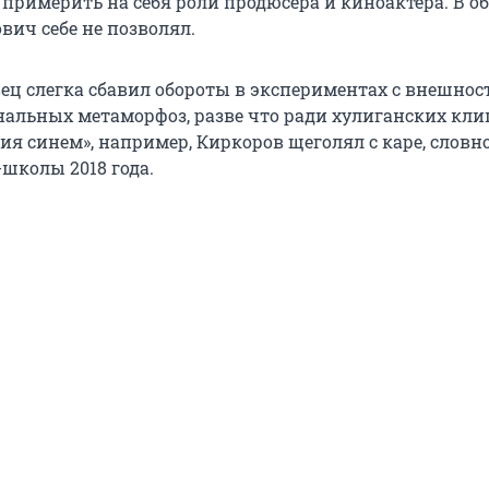
 примерить на себя роли продюсера и киноактера. В о
вич себе не позволял.
вец слегка сбавил обороты в экспериментах с внешнос
альных метаморфоз, разве что ради хулиганских клип
ия синем», например, Киркоров щеголял с каре, словн
школы 2018 года.