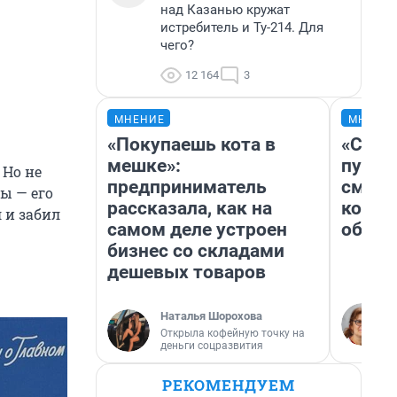
над Казанью кружат
истребитель и Ту-214. Для
чего?
12 164
3
МНЕНИЕ
МНЕНИ
«Покупаешь кота в
«Спут
мешке»:
пургу»
 Но не
предприниматель
смерт
ы — его
рассказала, как на
котор
 и забил
самом деле устроен
обнар
бизнес со складами
дешевых товаров
Наталья Шорохова
Открыла кофейную точку на
деньги соцразвития
РЕКОМЕНДУЕМ