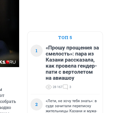
ТОП 5
«Прошу прощения за
1
смелость»: пара из
Казани рассказала,
как провела гендер-
пати с вертолетом
на авиашоу
28 167
3
м
от
«Лети, не хочу тебя знать»: в
 собрать
2
суде зачитали переписку
аодно
жительницы Казани и мужа-