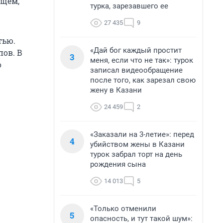
бщем,
турка, зарезавшего ее
27 435
9
тью.
«Дай бог каждый простит
ов. В
3
меня, если что не так»: турок
о
записал видеообращение
после того, как зарезал свою
жену в Казани
24 459
2
«Заказали на 3-летие»: перед
4
убийством жены в Казани
турок забрал торт на день
рождения сына
14 013
5
«Только отменили
5
опасность, и тут такой шум»: