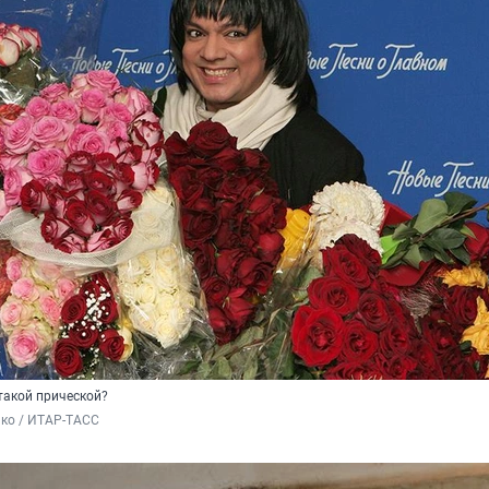
такой прической?
нко / ИТАР-ТАСС