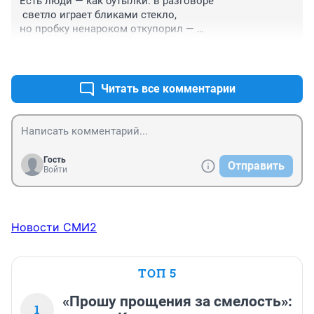
Есть люди — как бутылки: в разговоре

 светло играет бликами стекло, 

но пробку ненароком откупорил — 

и сразу же зловонье потекло. 

+0
–0
(И.Губерман)
Читать все комментарии
Гость
Отправить
Войти
Новости СМИ2
ТОП 5
«Прошу прощения за смелость»:
1