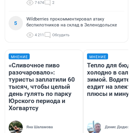
7 674
2
Wildberries прокомментировал атаку
5
беспилотников на склад в Зеленодольске
4 211
Обсудить
МНЕНИЕ
МНЕНИЕ
«Сливочное пиво
Тепло для бюд
разочаровало»:
холодно в сало
туристы заплатили 60
зимой. Водител
тысяч, чтобы целый
ездит на элект
день гулять по парку
плюсы и мину
Юрского периода и
Хогвартсу
Яна Шаламова
Денис Дедюхи