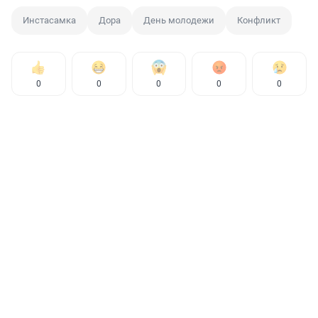
Инстасамка
Дора
День молодежи
Конфликт
0
0
0
0
0