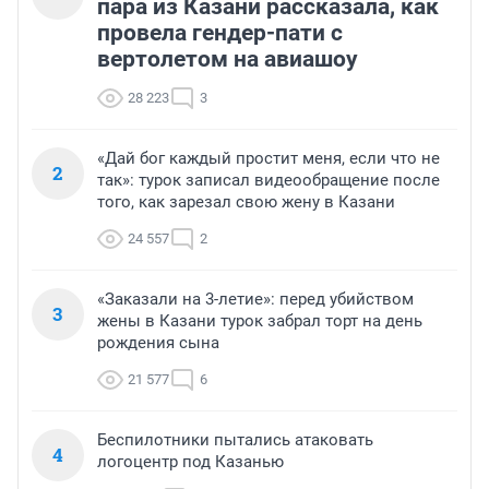
пара из Казани рассказала, как
провела гендер-пати с
вертолетом на авиашоу
28 223
3
«Дай бог каждый простит меня, если что не
2
так»: турок записал видеообращение после
того, как зарезал свою жену в Казани
24 557
2
«Заказали на 3-летие»: перед убийством
3
жены в Казани турок забрал торт на день
рождения сына
21 577
6
Беспилотники пытались атаковать
4
логоцентр под Казанью