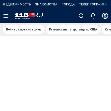
НЕДВИЖИМОСТЬ
ЗНАКОМСТВА
ПОГОДА
ТЕЛЕПРОГРАММА
Война с кафе из-за шума
Путешествие татарстанца по США
Каз