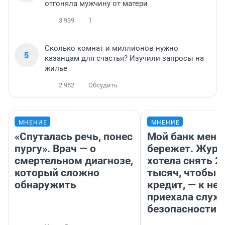
отгоняла мужчину от матери
3 939
1
Сколько комнат и миллионов нужно
5
казанцам для счастья? Изучили запросы на
жилье
2 952
Обсудить
МНЕНИЕ
МНЕНИЕ
«Спуталась речь, понес
Мой банк меня
пургу». Врач — о
бережет. Журн
смертельном диагнозе,
хотела снять 2
который сложно
тысяч, чтобы п
обнаружить
кредит, — к не
приехала служ
безопасности