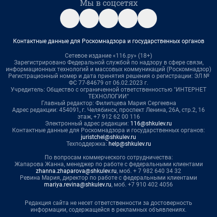
Мы в соцсетях
Контактные данные для Роскомнадзора и государственных органов
Сетевое издание «116.ру» (18+)
Зарегистрировано Федеральной службой по надзору в сфере связи,
информационных технологий и массовых коммуникаций (Роскомнадзор)
Регистрационный номер и дата принятия решения о регистрации: ЭЛ №
ФС 77-84679 от 06.02.2023 г.
Учредитель: Общество с ограниченной ответственностью "ИНТЕРНЕТ
ТЕХНОЛОГИИ"
Главный редактор: Филипцева Мария Сергеевна
Адрес редакции: 454091, г. Челябинск, проспект Ленина, 26А, стр.2, 16
этаж, +7 912 62 00 116
Электронный адрес редакции:
116@shkulev.ru
Контактные данные для Роскомнадзора и государственных органов:
juristchel@shkulev.ru
Техподдержка:
help@shkulev.ru
По вопросам коммерческого сотрудничества:
Жапарова Жанна, менеджер по работе с федеральными клиентами
zhanna.zhaparova@shkulev.ru
, моб. + 7 982 640 34 32
Ревина Мария, директор по работе с федеральными клиентами
mariya.revina@shkulev.ru
, моб. +7 910 402 4056
Редакция сайта не несет ответственности за достоверность
информации, содержащейся в рекламных объявлениях.