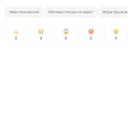
Иван Янковский
Москва слезам не верит
Жора Крыжовни
0
0
0
0
0