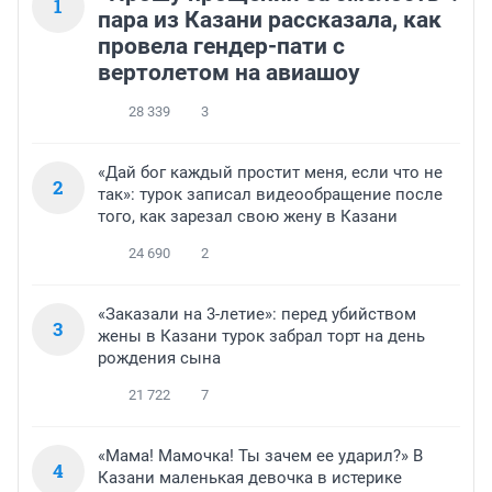
1
пара из Казани рассказала, как
провела гендер-пати с
вертолетом на авиашоу
28 339
3
«Дай бог каждый простит меня, если что не
2
так»: турок записал видеообращение после
того, как зарезал свою жену в Казани
24 690
2
«Заказали на 3-летие»: перед убийством
3
жены в Казани турок забрал торт на день
рождения сына
21 722
7
«Мама! Мамочка! Ты зачем ее ударил?» В
4
Казани маленькая девочка в истерике