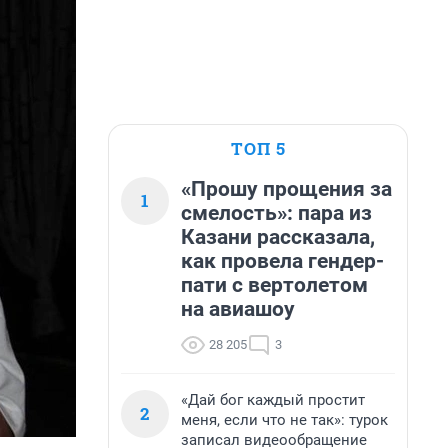
ТОП 5
«Прошу прощения за
1
смелость»: пара из
Казани рассказала,
как провела гендер-
пати с вертолетом
на авиашоу
28 205
3
«Дай бог каждый простит
2
меня, если что не так»: турок
записал видеообращение