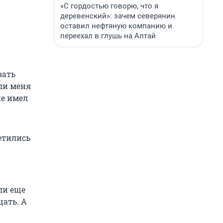
«С гордостью говорю, что я
деревенский»: зачем северянин
оставил нефтяную компанию и
переехал в глушь на Алтай
зать
али меня
не имел
ветились
ли еще
щать. А