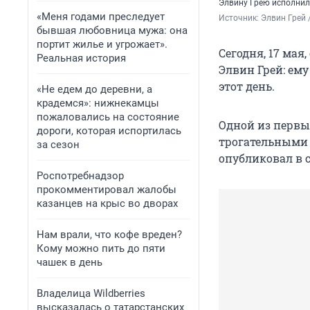
Элвину Грею исполнил
«Меня годами преследует
Источник: 
Элвин Грей /
бывшая любовница мужа: она
портит жилье и угрожает».
Сегодня, 17 мая
Реальная история
Элвин Грей: ему
этот день.
«Не едем до деревни, а
крадемся»: нижнекамцы
пожаловались на состояние
Одной из первых
дороги, которая испортилась
трогательными 
за сезон
опубликовал в с
Роспотребнадзор
прокомментировал жалобы
казанцев на крыс во дворах
Нам врали, что кофе вреден?
Кому можно пить до пяти
чашек в день
Владелица Wildberries
высказалась о татарстанских