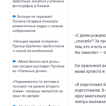
животные, изъятые у уличных
фотографов в Казани
Больше не скрывает:
Полина Гагарина показала
романтичные кадры с новым
избранником
«С днем рождени
„спасибо“! За п
«Четырех мужей потеряла»:
Прохор Шаляпин проболтался
тем, кто я есть
о новой возлюбленной
бы смысла!» — 
«Меня бесила моя роль»:
Он приложил вид
как сегодня выглядит Пуговка
мама артиста и
из «Папиных дочек»
«Поднимаются по веткам и
«Я подготовил 
ползают на уровне второго
подготовили. В
этажа»: казанцы жалуются на
одну мангальную
крыс во дворах
завтра выезжаем