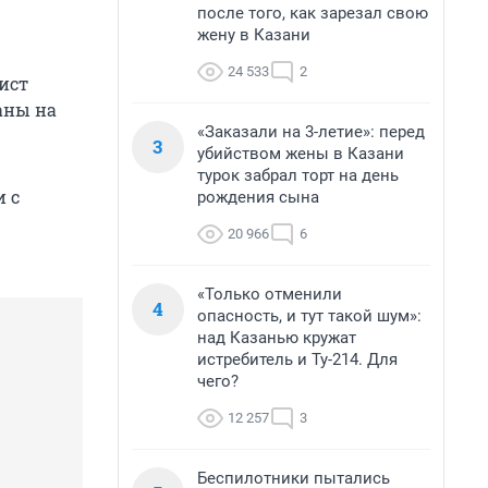
после того, как зарезал свою
жену в Казани
24 533
2
ист
ланы на
«Заказали на 3-летие»: перед
3
убийством жены в Казани
турок забрал торт на день
и с
рождения сына
20 966
6
«Только отменили
4
опасность, и тут такой шум»:
над Казанью кружат
истребитель и Ту-214. Для
чего?
12 257
3
Беспилотники пытались