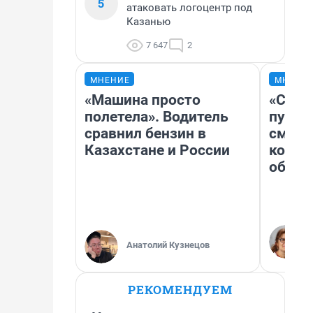
5
атаковать логоцентр под
Казанью
7 647
2
МНЕНИЕ
МНЕНИ
«Машина просто
«Спут
полетела». Водитель
пургу»
сравнил бензин в
смерт
Казахстане и России
котор
обнар
Анатолий Кузнецов
РЕКОМЕНДУЕМ