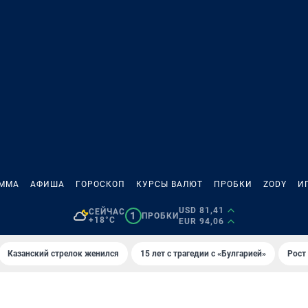
АММА
АФИША
ГОРОСКОП
КУРСЫ ВАЛЮТ
ПРОБКИ
ZODY
И
USD 81,41
СЕЙЧАС
1
ПРОБКИ
+18°C
EUR 94,06
Казанский стрелок женился
15 лет с трагедии с «Булгарией»
Рост 