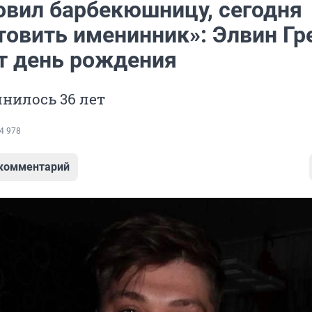
овил барбекюшницу, сегодня
товить именинник»: Элвин Гр
т день рождения
нилось 36 лет
4 978
 комментарий