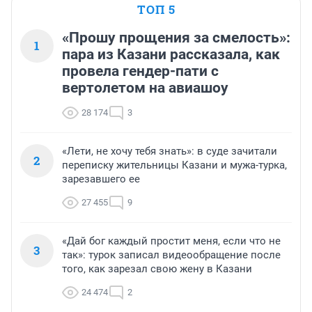
ТОП 5
«Прошу прощения за смелость»:
1
пара из Казани рассказала, как
провела гендер-пати с
вертолетом на авиашоу
28 174
3
«Лети, не хочу тебя знать»: в суде зачитали
2
переписку жительницы Казани и мужа-турка,
зарезавшего ее
27 455
9
«Дай бог каждый простит меня, если что не
3
так»: турок записал видеообращение после
того, как зарезал свою жену в Казани
24 474
2