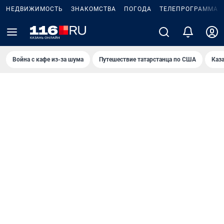
НЕДВИЖИМОСТЬ
ЗНАКОМСТВА
ПОГОДА
ТЕЛЕПРОГРАММА
Война с кафе из-за шума
Путешествие татарстанца по США
Каз