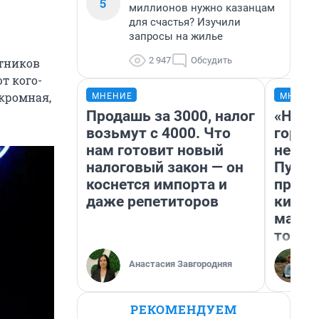
5
миллионов нужно казанцам
для счастья? Изучили
запросы на жилье
2 947
Обсудить
стников
т кого-
скромная,
МНЕНИЕ
МНЕНИ
Продашь за 3000, налог
«Нет 
возьмут с 4000. Что
городо
нам готовит новый
недоф
налоговый закон — он
Путеш
коснется импорта и
проех
даже репетиторов
килом
машин
того
Анастасия Завгородняя
РЕКОМЕНДУЕМ