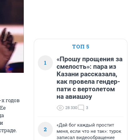
ТОП 5
«Прошу прощения за
1
смелость»: пара из
Казани рассказала,
как провела гендер-
пати с вертолетом
на авиашоу
-х годов
 Ее
28 330
3
да
 и
«Дай бог каждый простит
2
страде.
меня, если что не так»: турок
записал видеообращение