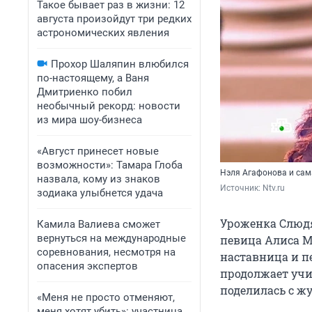
Такое бывает раз в жизни: 12
августа произойдут три редких
астрономических явления
Прохор Шаляпин влюбился
по-настоящему, а Ваня
Дмитриенко побил
необычный рекорд: новости
из мира шоу-бизнеса
«Август принесет новые
возможности»: Тамара Глоба
Нэля Агафонова и сама
назвала, кому из знаков
Источник: 
Ntv.ru
зодиака улыбнется удача
Уроженка Слюдя
Камила Валиева сможет
вернуться на международные
певица Алиса Мо
соревнования, несмотря на
наставница и пе
опасения экспертов
продолжает учи
поделилась с ж
«Меня не просто отменяют,
меня хотят убить»: участница