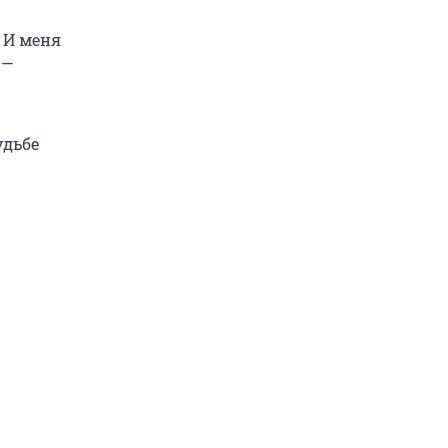
 И меня
 —
удьбе