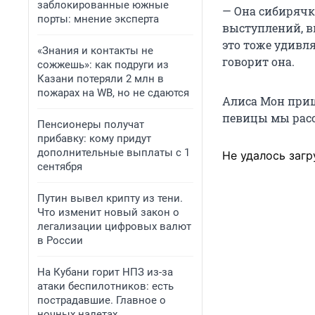
заблокированные южные
— Она сибирячка
порты: мнение эксперта
выступлений, вы
это тоже удивля
«Знания и контакты не
говорит она.
сожжешь»: как подруги из
Казани потеряли 2 млн в
пожарах на WB, но не сдаются
Алиса Мон приш
певицы мы рас
Пенсионеры получат
прибавку: кому придут
дополнительные выплаты с 1
Не удалось загр
сентября
Путин вывел крипту из тени.
Что изменит новый закон о
легализации цифровых валют
в России
На Кубани горит НПЗ из-за
атаки беспилотников: есть
пострадавшие. Главное о
ночных налетах