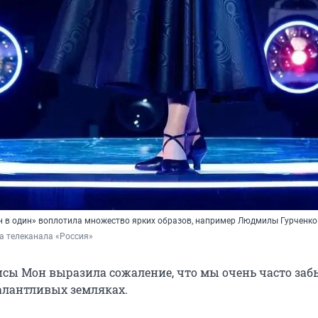
н в один» воплотила множество ярких образов, например Людмилы Гурченко
а телеканала «Россия»
сы Мон выразила сожаление, что мы очень часто заб
алантливых земляках.