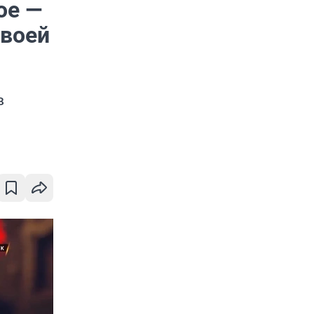
ое —
своей
»
в