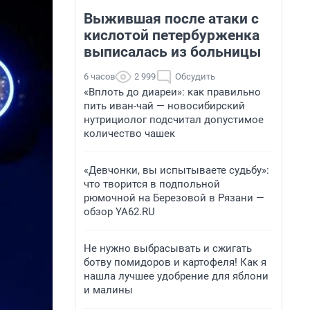
Выжившая после атаки с
кислотой петербурженка
выписалась из больницы
6 часов
2 999
Обсудить
«Вплоть до диареи»: как правильно
пить иван-чай — новосибирский
нутрициолог подсчитал допустимое
количество чашек
«Девчонки, вы испытываете судьбу»:
что творится в подпольной
рюмочной на Березовой в Рязани —
обзор YA62.RU
Не нужно выбрасывать и сжигать
ботву помидоров и картофеля! Как я
нашла лучшее удобрение для яблони
и малины