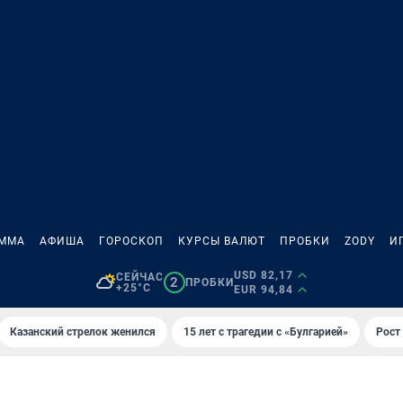
АММА
АФИША
ГОРОСКОП
КУРСЫ ВАЛЮТ
ПРОБКИ
ZODY
И
USD 82,17
СЕЙЧАС
2
ПРОБКИ
+25°C
EUR 94,84
Казанский стрелок женился
15 лет с трагедии с «Булгарией»
Рост 