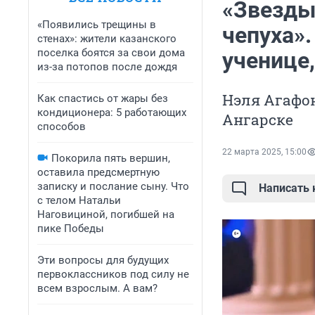
«Звезды 
«Появились трещины в
чепуха»
стенах»: жители казанского
поселка боятся за свои дома
ученице,
из-за потопов после дождя
Нэля Агафон
Как спастись от жары без
кондиционера: 5 работающих
Ангарске
способов
22 марта 2025, 15:00
Покорила пять вершин,
оставила предсмертную
записку и послание сыну. Что
Написать
с телом Натальи
Наговициной, погибшей на
пике Победы
Эти вопросы для будущих
первоклассников под силу не
всем взрослым. А вам?