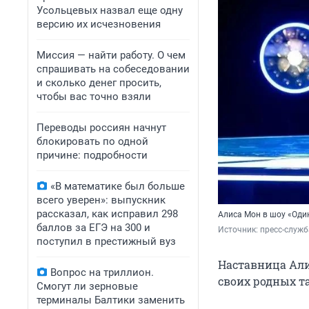
Усольцевых назвал еще одну
версию их исчезновения
Миссия — найти работу. О чем
спрашивать на собеседовании
и сколько денег просить,
чтобы вас точно взяли
Переводы россиян начнут
блокировать по одной
причине: подробности
«В математике был больше
всего уверен»: выпускник
рассказал, как исправил 298
Алиса Мон в шоу «Оди
баллов за ЕГЭ на 300 и
Источник: 
пресс-служб
поступил в престижный вуз
Наставница Али
Вопрос на триллион.
своих родных т
Смогут ли зерновые
терминалы Балтики заменить