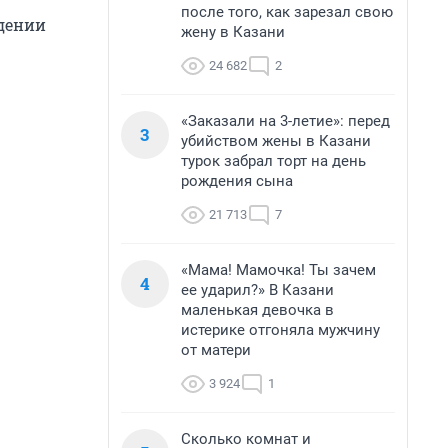
после того, как зарезал свою
идении
жену в Казани
24 682
2
«Заказали на 3-летие»: перед
3
убийством жены в Казани
турок забрал торт на день
рождения сына
21 713
7
«Мама! Мамочка! Ты зачем
4
ее ударил?» В Казани
маленькая девочка в
истерике отгоняла мужчину
от матери
3 924
1
Сколько комнат и