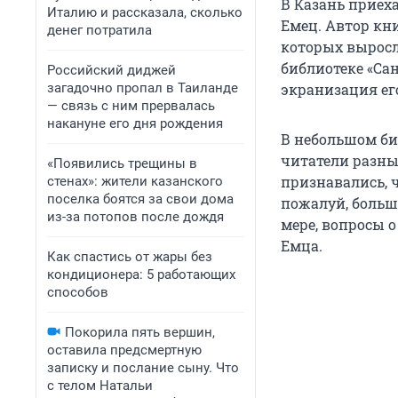
В Казань приех
Италию и рассказала, сколько
Емец. Автор кн
денег потратила
которых выросло
библиотеке «Сан
Российский диджей
загадочно пропал в Таиланде
экранизация ег
— связь с ним прервалась
накануне его дня рождения
В небольшом би
читатели разны
«Появились трещины в
признавались, 
стенах»: жители казанского
поселка боятся за свои дома
пожалуй, больше
из-за потопов после дождя
мере, вопросы о
Емца.
Как спастись от жары без
кондиционера: 5 работающих
способов
Покорила пять вершин,
оставила предсмертную
записку и послание сыну. Что
с телом Натальи