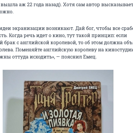
) вышла аж 22 года назад). Хотя сам автор высказывает
рожно.
деи экранизации возникают. Дай бог, чтобы все срабо
сть. Когда речь идет о кино, тут такой принцип: если
й брак с английской королевой, то об этом должна об
олева. Поменяйте английскую королеву на киностудию
жны оттуда исходить», — пояснил Емец.