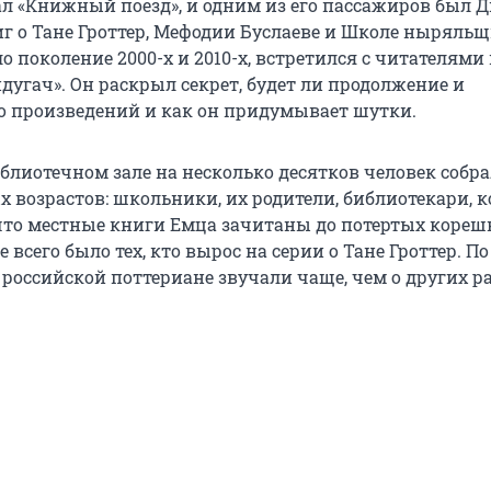
ал «Книжный поезд», и одним из его пассажиров был 
иг о Тане Гроттер, Мефодии Буслаеве и Школе ныряльщ
 поколение 2000-х и 2010-х, встретился с читателями 
дугач». Он раскрыл секрет, будет ли продолжение и
о произведений и как он придумывает шутки.
блиотечном зале на несколько десятков человек собр
х возрастов: школьники, их родители, библиотекари, 
что местные книги Емца зачитаны до потертых корешк
 всего было тех, кто вырос на серии о Тане Гроттер. П
 российской поттериане звучали чаще, чем о других р