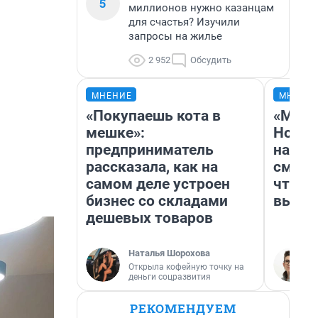
5
миллионов нужно казанцам
для счастья? Изучили
запросы на жилье
2 952
Обсудить
МНЕНИЕ
МНЕНИ
«Покупаешь кота в
«Мы в
мешке»:
Нолан
предприниматель
настр
рассказала, как на
смотр
самом деле устроен
чтобы
бизнес со складами
выгля
дешевых товаров
Наталья Шорохова
Открыла кофейную точку на
деньги соцразвития
РЕКОМЕНДУЕМ