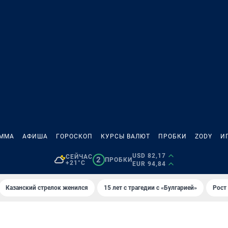
АММА
АФИША
ГОРОСКОП
КУРСЫ ВАЛЮТ
ПРОБКИ
ZODY
И
USD 82,17
СЕЙЧАС
2
ПРОБКИ
+21°C
EUR 94,84
Казанский стрелок женился
15 лет с трагедии с «Булгарией»
Рост 