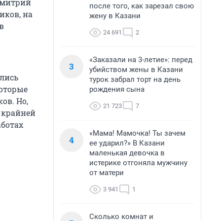
Дмитрий
после того, как зарезал свою
иков, на
жену в Казани
в
24 691
2
«Заказали на 3-летие»: перед
3
убийством жены в Казани
ались
турок забрал торт на день
которые
рождения сына
ов. Но,
21 723
7
о крайней
аботах
«Мама! Мамочка! Ты зачем
4
ее ударил?» В Казани
маленькая девочка в
истерике отгоняла мужчину
от матери
3 941
1
Сколько комнат и