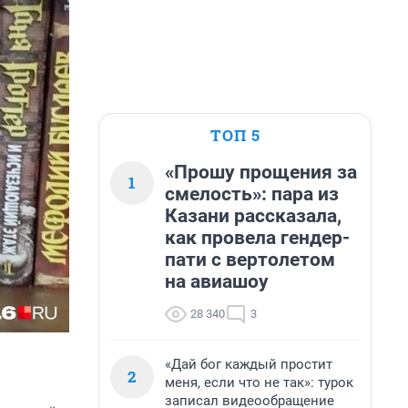
ТОП 5
«Прошу прощения за
1
смелость»: пара из
Казани рассказала,
как провела гендер-
пати с вертолетом
на авиашоу
28 340
3
«Дай бог каждый простит
2
меня, если что не так»: турок
записал видеообращение