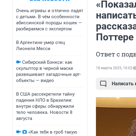
«Показал
Очень игривы и отлично ладят
написать
с детьми. В чём особенности
абиссинской породы кошек —
рассказа
разбираемся с экспертом
Поттере
В Аргентине умер отец
Лионеля Месси
Ответ с под
Сибирский Бэнкси: как
скульптор в черной маске
18 марта 2025, 10:02
развешивает загадочные арт-
объекты — видео
Написать
В США рассекретили тайну
падения НЛО в Бразилии:
внутри сферы обнаружили
тело человека. Новости 8
августа
«Как тебя в гроб такую