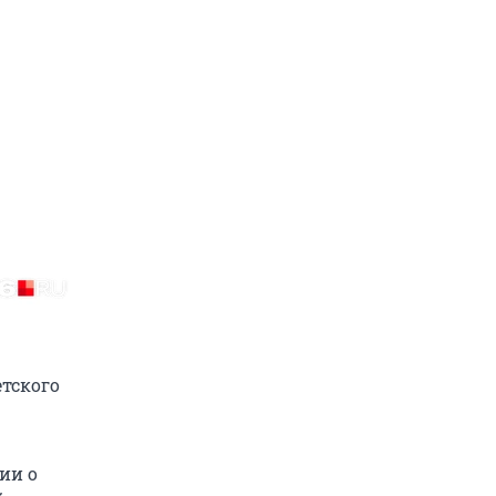
етского
ии о