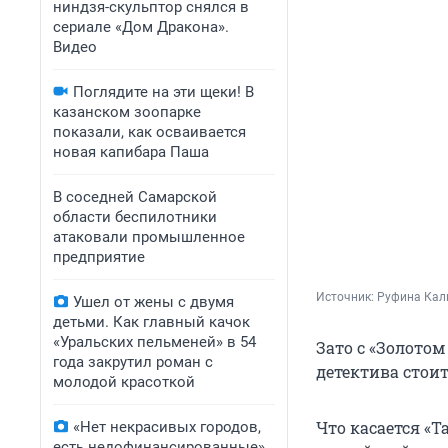
ниндзя-скульптор снялся в
сериале «Дом Дракона».
Видео
Поглядите на эти щеки! В
казанском зоопарке
показали, как осваивается
новая капибара Паша
В соседней Самарской
области беспилотники
атаковали промышленное
предприятие
Источник: 
Руфина Кал
Ушел от жены с двумя
детьми. Как главный качок
«Уральских пельменей» в 54
Зато с «Золотом
года закрутил роман с
детектива стоит
молодой красоткой
Что касается «Т
«Нет некрасивых городов,
есть недофинансированные».