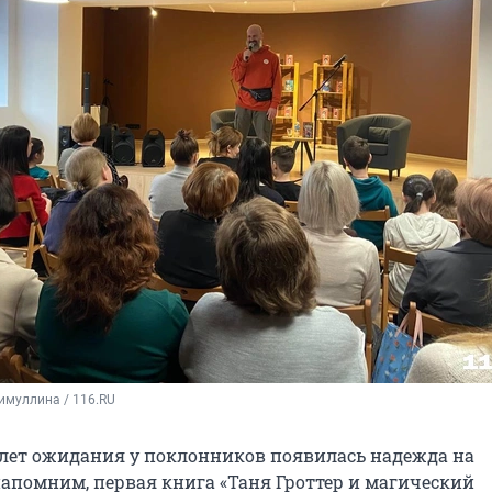
имуллина / 116.RU
 лет ожидания у поклонников появилась надежда на
апомним, первая книга «Таня Гроттер и магический