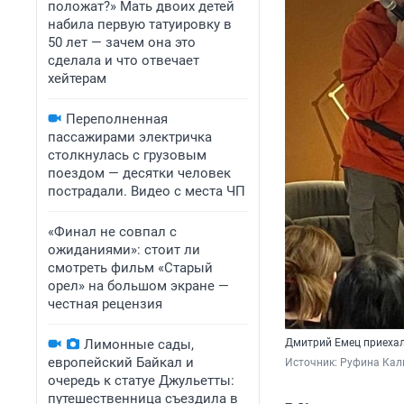
положат?» Мать двоих детей
набила первую татуировку в
50 лет — зачем она это
сделала и что отвечает
хейтерам
Переполненная
пассажирами электричка
столкнулась с грузовым
поездом — десятки человек
пострадали. Видео с места ЧП
«Финал не совпал с
ожиданиями»: стоит ли
смотреть фильм «Старый
орел» на большом экране —
честная рецензия
Лимонные сады,
Дмитрий Емец приехал
европейский Байкал и
Источник: 
Руфина Кал
очередь к статуе Джульетты:
путешественница съездила в