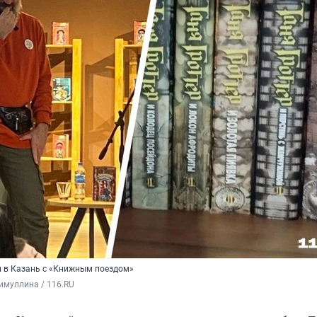
 в Казань с «Книжным поездом»
имуллина / 116.RU