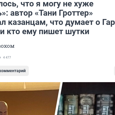
ось, что я могу не хуже
»: автор «Тани Гроттер»
л казанцам, что думает о Га
 и кто ему пишет шутки
вохом
4 477
 комментарий