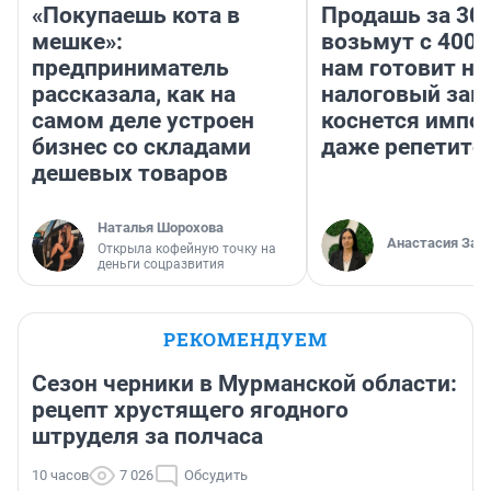
«Покупаешь кота в
Продашь за 300
мешке»:
возьмут с 4000
предприниматель
нам готовит н
рассказала, как на
налоговый зако
самом деле устроен
коснется импор
бизнес со складами
даже репетито
дешевых товаров
Наталья Шорохова
Анастасия Зав
Открыла кофейную точку на
деньги соцразвития
РЕКОМЕНДУЕМ
Сезон черники в Мурманской области:
рецепт хрустящего ягодного
штруделя за полчаса
10 часов
7 026
Обсудить