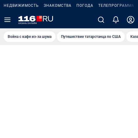
НЕДВИЖИМОСТЬ
ЗНАКОМСТВА
ПОГОДА
ТЕЛЕПРОГРАММА
Война с кафе из-за шума
Путешествие татарстанца по США
Каз