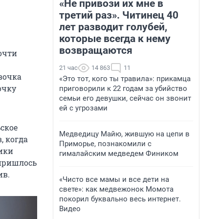
«Не привози их мне в
третий раз». Читинец 40
лет разводит голубей,
которые всегда к нему
возвращаются
почти
21 час
14 863
11
евочка
«Это тот, кого ты травила»: прикамца
очку
приговорили к 22 годам за убийство
семьи его девушки, сейчас он звонит
ей с угрозами
ьское
Медведицу Майю, жившую на цепи в
, когда
Приморье, познакомили с
ики
гималайским медведем Фиником
 пришлось
ив.
«Чисто все мамы и все дети на
свете»: как медвежонок Момота
покорил буквально весь интернет.
Видео