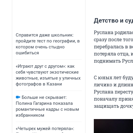
Детство и с
Руслана родилас
Справится даже школьник:
сразу после тог
пройдите тест по географии, в
перебралась в в
котором очень стыдно
ошибиться
потеряла отца,
поднимать Русла
«Играют друг с другом»: как
себя чувствуют экзотические
С юных лет буду
животные, изъятые у уличных
фотографов в Казани
личико и длинн
Руслана перест
Больше не скрывает:
поначалу приня
Полина Гагарина показала
защищать дочку
романтичные кадры с новым
избранником
«Четырех мужей потеряла»: