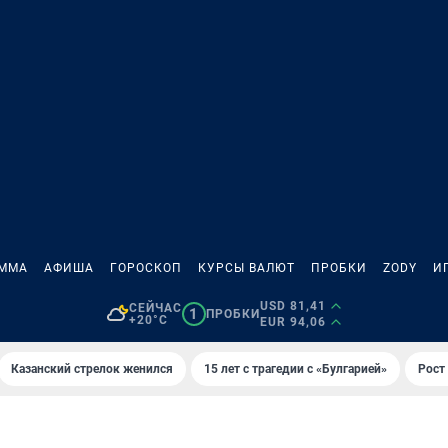
АММА
АФИША
ГОРОСКОП
КУРСЫ ВАЛЮТ
ПРОБКИ
ZODY
И
USD 81,41
СЕЙЧАС
1
ПРОБКИ
+20°C
EUR 94,06
Казанский стрелок женился
15 лет с трагедии с «Булгарией»
Рост 