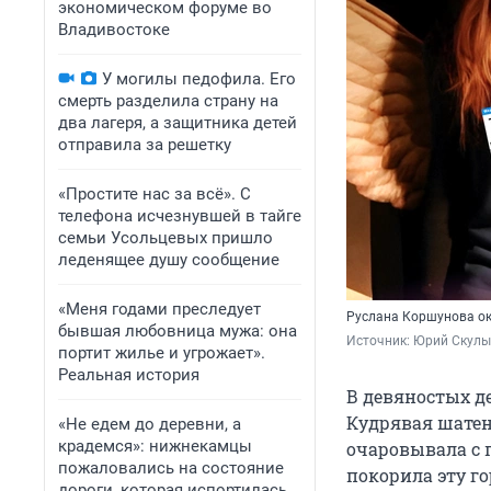
экономическом форуме во
Владивостоке
У могилы педофила. Его
смерть разделила страну на
два лагеря, а защитника детей
отправила за решетку
«Простите нас за всё». С
телефона исчезнувшей в тайге
семьи Усольцевых пришло
леденящее душу сообщение
«Меня годами преследует
Руслана Коршунова ок
бывшая любовница мужа: она
Источник: 
Юрий Скулы
портит жилье и угрожает».
Реальная история
В девяностых де
Кудрявая шатен
«Не едем до деревни, а
крадемся»: нижнекамцы
очаровывала с п
пожаловались на состояние
покорила эту го
дороги, которая испортилась