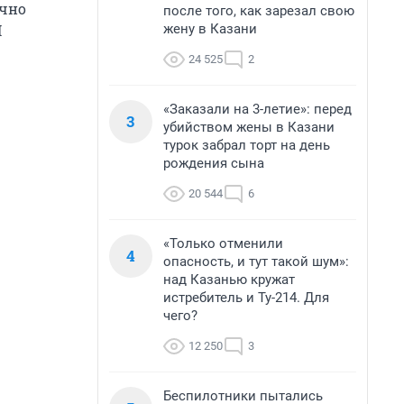
очно
после того, как зарезал свою
жену в Казани
И
24 525
2
«Заказали на 3-летие»: перед
3
убийством жены в Казани
турок забрал торт на день
рождения сына
20 544
6
«Только отменили
4
опасность, и тут такой шум»:
над Казанью кружат
истребитель и Ту-214. Для
чего?
12 250
3
Беспилотники пытались