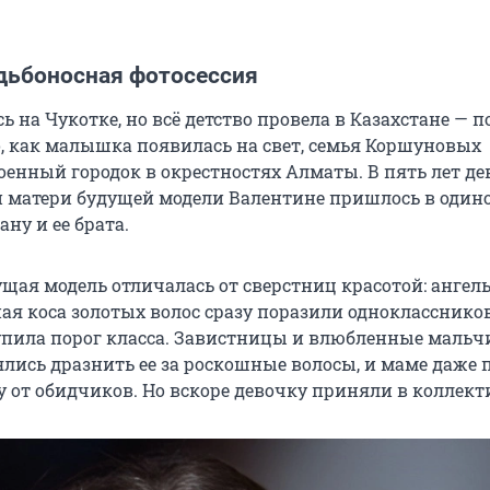
удьбоносная фотосессия
ь на Чукотке, но всё детство провела в Казахстане — 
о, как малышка появилась на свет, семья Коршуновых
оенный городок в окрестностях Алматы. В пять лет д
 и матери будущей модели Валентине пришлось в один
ну и ее брата.
щая модель отличалась от сверстниц красотой: ангел
ая коса золотых волос сразу поразили одноклассников
упила порог класса. Завистницы и влюбленные мальч
лись дразнить ее за роскошные волосы, и маме даже
 от обидчиков. Но вскоре девочку приняли в коллект