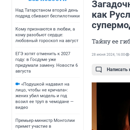
Загадоч
Над Татарстаном второй день
как Рус
подряд сбивают беспилотники
супермод
Кому признаются в любви, а
кому разобьют сердце:
Тайну ее ги
любовный гороскоп на август
ЕГЭ хотят отменить к 2027
28 июня 2024, 16:00
году: в Госдуме уже
придумали замену. Новости 6
Написать
августа
«Подушкой надавил на
лицо, чтобы не кричала»:
жених убил модель и год
возил ее труп в чемодане —
видео
Премьер‑министр Монголии
примет участие в