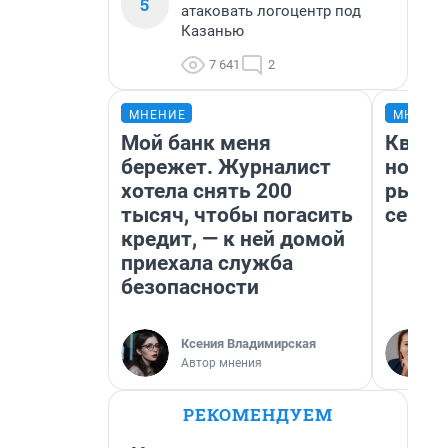
5
атаковать логоцентр под
Казанью
7 641
2
МНЕНИЕ
МНЕНИ
Мой банк меня
Кварт
бережет. Журналист
но де
хотела снять 200
рынок
тысяч, чтобы погасить
сейча
кредит, — к ней домой
приехала служба
безопасности
Ксения Владимирская
Автор мнения
РЕКОМЕНДУЕМ