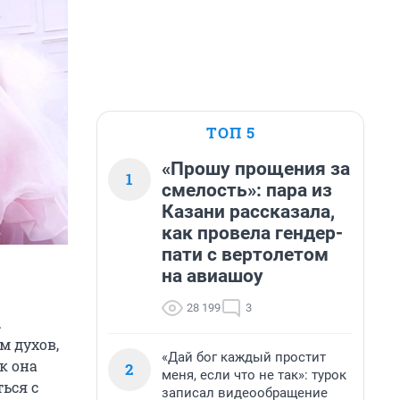
ТОП 5
«Прошу прощения за
1
смелость»: пара из
Казани рассказала,
как провела гендер-
пати с вертолетом
на авиашоу
28 199
3
.
м духов,
«Дай бог каждый простит
к она
2
меня, если что не так»: турок
ься с
записал видеообращение