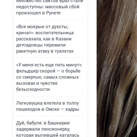
Множество сайтов враз стали
недоступны: массовый сбой
произошел в Рунете
«Все мокрые от духоты,
кричат»: воспитательница
рассказала, как в Казани
детсадовцы пережили
ракетную атаку в туалетах
«У меня есть еще пять минут»:
фельдшер скорой — о борьбе
со смертью, самых сложных
вызовах и чувстве
безысходности
Легковушка влетела в толпу
пешеходов в Омске — кадры
Дуй, бабуля: в Башкирии
задержали пенсионерку,
которая выпившей каталась