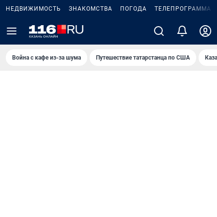
НЕДВИЖИМОСТЬ
ЗНАКОМСТВА
ПОГОДА
ТЕЛЕПРОГРАММА
Война с кафе из-за шума
Путешествие татарстанца по США
Каз