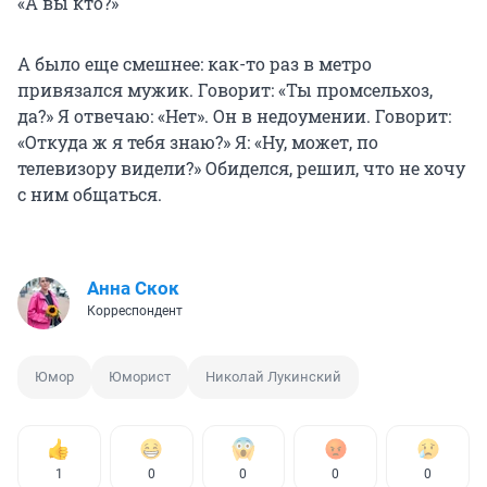
«А вы кто?»
А было еще смешнее: как-то раз в метро
привязался мужик. Говорит: «Ты промсельхоз,
да?» Я отвечаю: «Нет». Он в недоумении. Говорит:
«Откуда ж я тебя знаю?» Я: «Ну, может, по
телевизору видели?» Обиделся, решил, что не хочу
с ним общаться.
Анна Скок
Корреспондент
Юмор
Юморист
Николай Лукинский
1
0
0
0
0