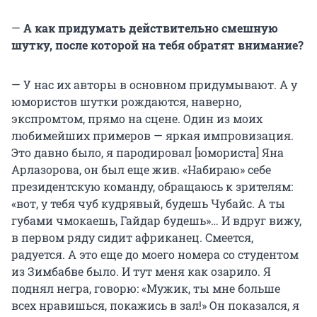
—
А как придумать действительно смешную
шутку, после которой на тебя обратят внимание?
— У нас их авторы в основном придумывают. А у
юмористов шутки рождаются, наверно,
экспромтом, прямо на сцене. Один из моих
любимейших примеров — яркая импровизация.
Это давно было, я пародировал [юмориста] Яна
Арлазорова, он был еще жив. «Набираю» себе
президентскую команду, обращаюсь к зрителям:
«вот, у тебя чуб кудрявый, будешь Чубайс. А ты
губами чмокаешь, Гайдар будешь»… И вдруг вижу,
в первом ряду сидит африканец. Смеется,
радуется. А это еще до моего номера со студентом
из Зимбабве было. И тут меня как озарило. Я
поднял негра, говорю: «Мужик, ты мне больше
всех нравишься, покажись в зал!» Он показался, я