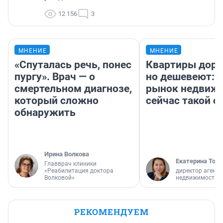
12 156
3
МНЕНИЕ
МНЕНИЕ
«Спуталась речь, понес
Квартиры дор
пургу». Врач — о
но дешевеют: 
смертельном диагнозе,
рынок недвиж
который сложно
сейчас такой 
обнаружить
Ирина Волкова
Екатерина Торо
Главврач клиники
«Реабилитация доктора
директор агентс
Волковой»
недвижимости
РЕКОМЕНДУЕМ