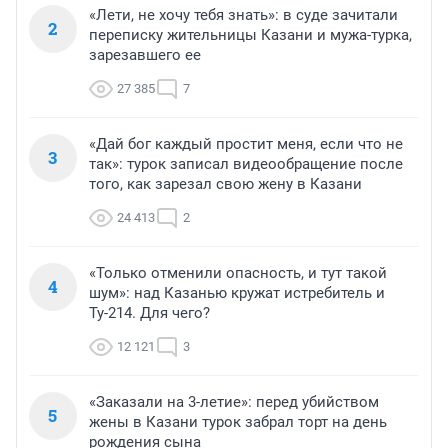
«Лети, не хочу тебя знать»: в суде зачитали
2
переписку жительницы Казани и мужа-турка,
зарезавшего ее
27 385
7
«Дай бог каждый простит меня, если что не
3
так»: турок записал видеообращение после
того, как зарезал свою жену в Казани
24 413
2
«Только отменили опасность, и тут такой
4
шум»: над Казанью кружат истребитель и
Ту-214. Для чего?
12 121
3
«Заказали на 3-летие»: перед убийством
5
жены в Казани турок забрал торт на день
рождения сына