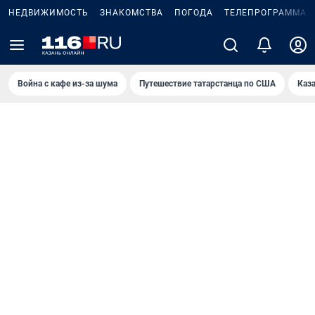
НЕДВИЖИМОСТЬ
ЗНАКОМСТВА
ПОГОДА
ТЕЛЕПРОГРАММА
Война с кафе из-за шума
Путешествие татарстанца по США
Каз