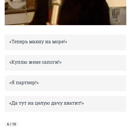
«Теперь махну на море!»
«Куплю жене сапоги!»
«Я партнер!»
«Да тут на целую дачу хватит!»
6 / 10