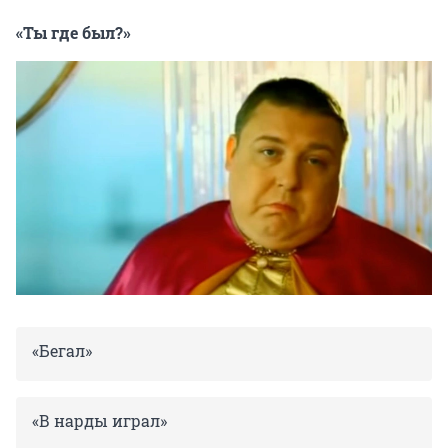
«Ты где был?»
«Бегал»
«В нарды играл»