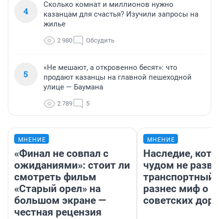
Сколько комнат и миллионов нужно
4
казанцам для счастья? Изучили запросы на
жилье
2 980
Обсудить
«Не мешают, а откровенно бесят»: что
5
продают казанцы на главной пешеходной
улице — Баумана
2 789
5
МНЕНИЕ
МНЕНИЕ
«Финал не совпал с
Наследие, кото
ожиданиями»: стоит ли
чудом не разва
смотреть фильм
транспортный 
«Старый орел» на
разнес миф о 
большом экране —
советских доро
честная рецензия