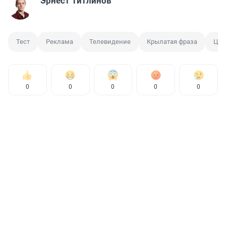
Эрнест Титлинов
Тест
Реклама
Телевидение
Крылатая фраза
Цит
0
0
0
0
0