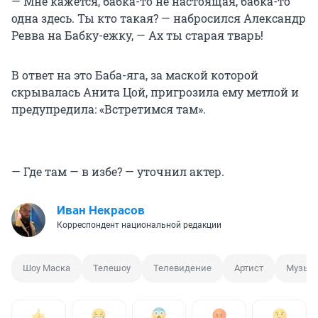
— Мне кажется, бабка-то не настоящая, бабка-то
одна здесь. Ты кто такая? — набросился Александр
Ревва на Бабку-ежку, — Ах ты старая тварь!
В ответ на это Баба-яга, за маской которой
скрывалась Анита Цой, пригрозила ему метлой и
предупредила: «Встретимся там».
— Где там — в избе? — уточнил актер.
Иван Некрасов
Корреспондент национальной редакции
Шоу Маска
Телешоу
Телевидение
Артист
Музык