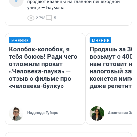
продают казанцы на главной пешеходной
улице — Баумана
2 793
5
МНЕНИЕ
МНЕНИЕ
Колобок-колобок, я
Продашь за 300
тебя боюсь! Ради чего
возьмут с 4000
отложили прокат
нам готовит н
«Человека-паука» —
налоговый зако
отзыв о фильме про
коснется импор
«человека-булку»
даже репетито
Надежда Губарь
Анастасия Зав