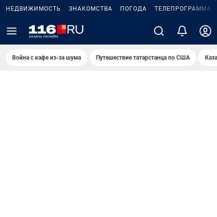
НЕДВИЖИМОСТЬ
ЗНАКОМСТВА
ПОГОДА
ТЕЛЕПРОГРАММА
Война с кафе из-за шума
Путешествие татарстанца по США
Каз