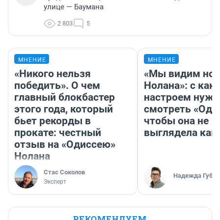
улице — Баумана
2 803
5
МНЕНИЕ
МНЕНИЕ
«Никого нельзя
«Мы видим нов
победить». О чем
Нолана»: с как
главный блокбастер
настроем нужн
этого года, который
смотреть «Оди
бьет рекорды в
чтобы она не
прокате: честный
выглядела как
отзыв на «Одиссею»
Нолана
Стас Соколов
Надежда Губар
Эксперт
РЕКОМЕНДУЕМ