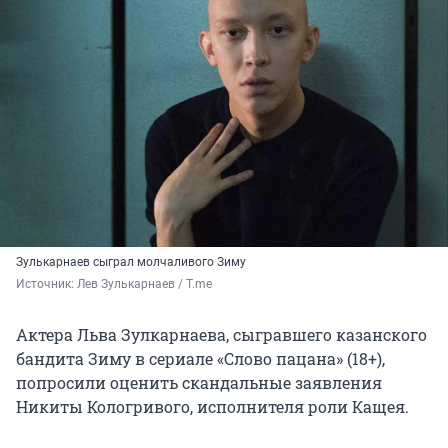
Зулькарнаев сыграл молчаливого Зиму
Источник: 
Лев Зулькарнаев / T.me
Актера Льва Зулкарнаева, сыгравшего казанского
бандита Зиму в сериале «Слово пацана» (18+),
попросили оценить скандальные заявления
Никиты Кологривого, исполнителя роли Кащея.