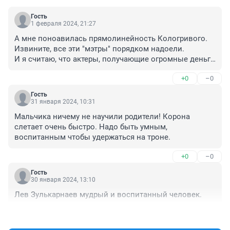
Гость
1 февраля 2024, 21:27
А мне поноавилась прямолинейность Кологривого. 
Извините, все эти "мэтры" порядком надоели.

И я считаю, что актеры, получающие огромные деньги 
за свою работу, не оправдывают свое значение в 
+0
–0
обществе. Куда важнее для общества врач, инженер, 
учитель, военный. Эти люди спасают жизни, создают 
Гость
новые полезные вещи. А ты кривляния, песенки, 
31 января 2024, 10:31
ужимки, прыжки. Они что создают? Что 
Мальчика ничему не научили родители! Корона 
положительного несут людям. 

слетает очень быстро. Надо быть умным, 
Эти актеришки встали на защиту своего 
воспитанным чтобы удержаться на троне.
неоправданно высокого заработка, вот и понемлась 
волна хейта на Кологривого. А он все правильно 
+0
–0
сказал-то.
Гость
30 января 2024, 13:10
Лев Зулькарнаев мудрый и воспитанный человек.
+0
–0