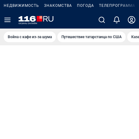
НЕДВИЖИМОСТЬ
ЗНАКОМСТВА
ПОГОДА
ТЕЛЕПРОГРАММА
Война с кафе из-за шума
Путешествие татарстанца по США
Каз