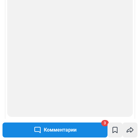
Политика конфиденциальности и обработки персональных данных и
правила использования сайта
© ООО «Сеть городских порталов»
© ООО «Интернет Технологии»
3
Комментарии