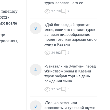
турка, зарезавшего ее
 телешоу
27 518
9
битв»
ми возле
«Дай бог каждый простит
3
меня, если что не так»: турок
пца
записал видеообращение
после того, как зарезал свою
трасенсы,
жену в Казани
24 502
2
«Заказали на 3-летие»: перед
4
убийством жены в Казани
турок забрал торт на день
рождения сына
17 562
5
«Только отменили
5
опасность, и тут такой шум»: