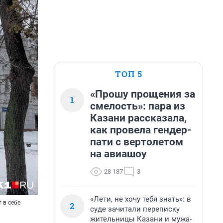
ТОП 5
«Прошу прощения за
1
смелость»: пара из
Казани рассказала,
как провела гендер-
пати с вертолетом
на авиашоу
28 187
3
«Лети, не хочу тебя знать»: в
 в себе
2
суде зачитали переписку
жительницы Казани и мужа-