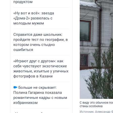
продуктом
«Ну вот и всё»: звезда
«Дома-2» развелась с
молодым мужем
Справится даже школьник:
пройдите тест по географии, в
котором очень стыдно
ошибиться
«Играют друг с другом»: как
себя чувствуют экзотические
животные, изъятые у уличных
фотографов в Казани
Больше не скрывает:
Полина Гагарина показала
романтичные кадры с новым
избранником
С виду это обычное по
стены особняка
Источник: 
Александр 