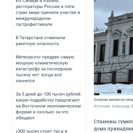
Из Сибири в Казань:
рестораторы России и пяти
стран мира приняли участие в
международном
гастрофестивале
В Татарстане отменили
ракетную опасность
Метеоролог предрек самую
мощную климатическую
катастрофу за последнюю
тысячу лет: когда всё
начнется
За 5 дней до 100 тысяч рублей:
какую подработку предлагают
Особняк является объ
на Восточном экономическом
Источник: 
Александр 
форуме и сколько за что
обещают
Стахеевы сумел
дома принадлеж
«300 тысяч стоит тур и в