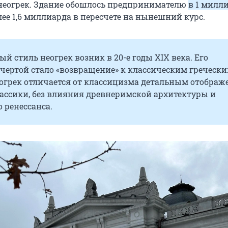
 неогрек. Здание обошлось предпринимателю
в 1 милл
лее 1,6 миллиарда в пересчете на нынешний курс.
й стиль неогрек возник в 20-е годы XIX века. Его
чертой стало «возвращение» к классическим греческ
еогрек отличается от классицизма детальным отобра
лассики, без влияния древнеримской архитектуры и
 ренессанса.