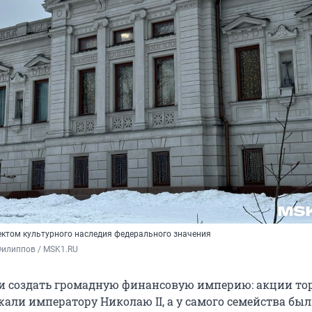
ектом культурного наследия федерального значения
Филиппов / MSK1.RU
и создать громадную финансовую империю: акции то
али императору Николаю II, а у самого семейства бы