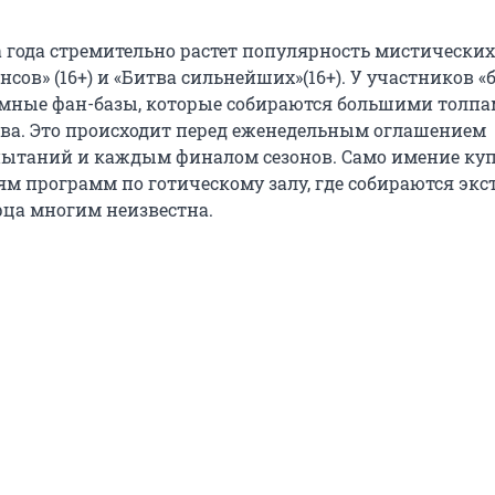
а года стремительно растет популярность мистических
нсов» (16+) и «Битва сильнейших»(16+). У участников «
мные фан-базы, которые собираются большими толпа
ева. Это происходит перед еженедельным оглашением
пытаний и каждым финалом сезонов. Само имение ку
ям программ по готическому залу, где собираются экс
рца многим неизвестна.