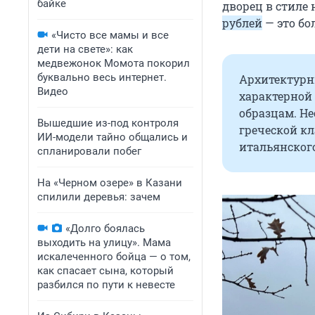
байке
дворец в стиле
рублей
— это бо
«Чисто все мамы и все
дети на свете»: как
медвежонок Момота покорил
буквально весь интернет.
Архитектурны
Видео
характерной 
образцам. Н
Вышедшие из-под контроля
греческой к
ИИ-модели тайно общались и
итальянского
спланировали побег
На «Черном озере» в Казани
спилили деревья: зачем
«Долго боялась
выходить на улицу». Мама
искалеченного бойца — о том,
как спасает сына, который
разбился по пути к невесте