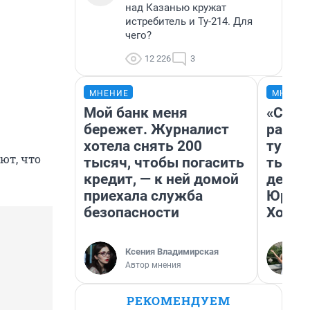
над Казанью кружат
истребитель и Ту-214. Для
чего?
12 226
3
МНЕНИЕ
МНЕНИ
Мой банк меня
«Слив
бережет. Журналист
разоч
хотела снять 200
турис
ют, что
тысяч, чтобы погасить
тысяч
кредит, — к ней домой
день 
приехала служба
Юрско
безопасности
Хогва
Ксения Владимирская
Автор мнения
РЕКОМЕНДУЕМ