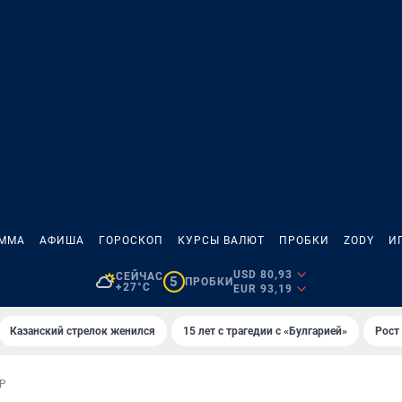
АММА
АФИША
ГОРОСКОП
КУРСЫ ВАЛЮТ
ПРОБКИ
ZODY
И
USD 80,93
СЕЙЧАС
5
ПРОБКИ
+27°C
EUR 93,19
Казанский стрелок женился
15 лет с трагедии с «Булгарией»
Рост 
Р