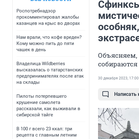
Сфинксы
Роспотребнадзор
мистиче
прокомментировал жалобы
казанцев на крыс во дворах
особняк,
экстрас
Нам врали, что кофе вреден?
Кому можно пить до пяти
чашек в день
Объясняем, 
собираются
Владелица Wildberries
высказалась о татарстанских
предпринимателях после атак
30 декабря 2023, 17:00
на склады
Написать
Пилоты потерпевшего
крушение самолета
рассказали, как выживали в
сибирской тайге
В 100 г всего 23 ккал: три
рецепта с главным летним