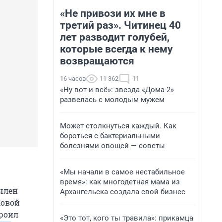
«Не привози их мне в
третий раз». Читинец 40
лет разводит голубей,
которые всегда к нему
возвращаются
16 часов
11 362
11
«Ну вот и всё»: звезда «Дома-2»
развелась с молодым мужем
Может столкнуться каждый. Как
бороться с бактериальными
болезнями овощей — советы
«Мы начали в самое нестабильное
время»: как многодетная мама из
член
Архангельска создала свой бизнес
Новой
троил
«Это тот, кого ты травила»: прикамца