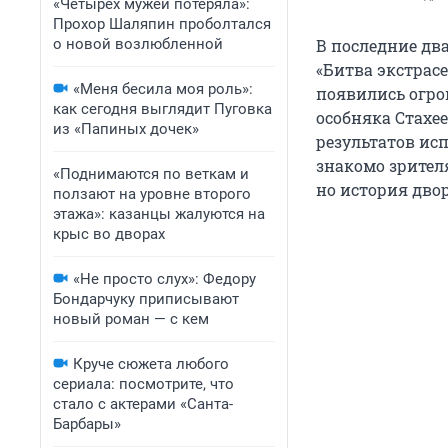
«Четырех мужей потеряла»:
Прохор Шаляпин проболтался
о новой возлюбленной
В последние дв
«Битва экстрасе
«Меня бесила моя роль»:
появились огро
как сегодня выглядит Пуговка
особняка Стахе
из «Папиных дочек»
результатов ис
знакомо зрител
«Поднимаются по веткам и
но история дво
ползают на уровне второго
этажа»: казанцы жалуются на
крыс во дворах
«Не просто слух»: Федору
Бондарчуку приписывают
новый роман — с кем
Круче сюжета любого
сериала: посмотрите, что
стало с актерами «Санта-
Барбары»