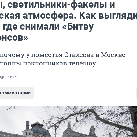
, светильники-факелы и
ская атмосфера. Как выгляд
 где снимали «Битву
енсов»
почему у поместья Стахеева в Москве
 толпы поклонников телешоу
2 615
 комментарий