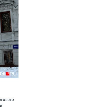
ргового
ли