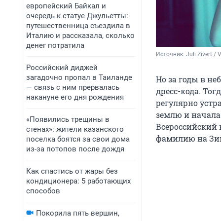
европейский Байкал и
очередь к статуе Джульетты:
путешественница съездила в
Италию и рассказала, сколько
денег потратила
Источник: 
Juli Zivert /
Российский диджей
загадочно пропал в Таиланде
Но за годы в не
— связь с ним прервалась
дресс-кода. Тог
накануне его дня рождения
регулярно устра
землю и начала
«Появились трещины в
Всероссийский 
стенах»: жители казанского
фамилию на Зив
поселка боятся за свои дома
из-за потопов после дождя
Как спастись от жары без
кондиционера: 5 работающих
способов
Покорила пять вершин,