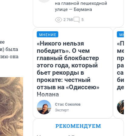
на главной пешеходной
улице — Баумана
2 768
5
МНЕНИЕ
МНЕНИ
ее
«Никого нельзя
«Поку
и) была
победить». О чем
мешке
сию она
главный блокбастер
предп
этого года, который
расска
бьет рекорды в
самом
прокате: честный
бизне
отзыв на «Одиссею»
дешев
Нолана
Стас Соколов
Эксперт
РЕКОМЕНДУЕМ