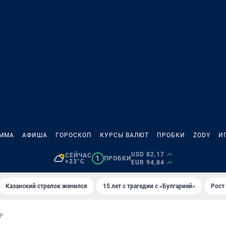
АММА
АФИША
ГОРОСКОП
КУРСЫ ВАЛЮТ
ПРОБКИ
ZODY
И
USD 82,17
СЕЙЧАС
1
ПРОБКИ
+23°C
EUR 94,84
Казанский стрелок женился
15 лет с трагедии с «Булгарией»
Рост 
Р