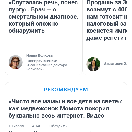
«Спуталась речь, понес
Продашь за 300
пургу». Врач — о
возьмут с 4000
смертельном диагнозе,
нам готовит н
который сложно
налоговый зако
обнаружить
коснется импор
даже репетито
Ирина Волкова
Главврач клиники
Анастасия Зав
«Реабилитация доктора
Волковой»
РЕКОМЕНДУЕМ
«Чисто все мамы и все дети на свете»:
как медвежонок Момота покорил
буквально весь интернет. Видео
10 часов
4 148
Обсудить