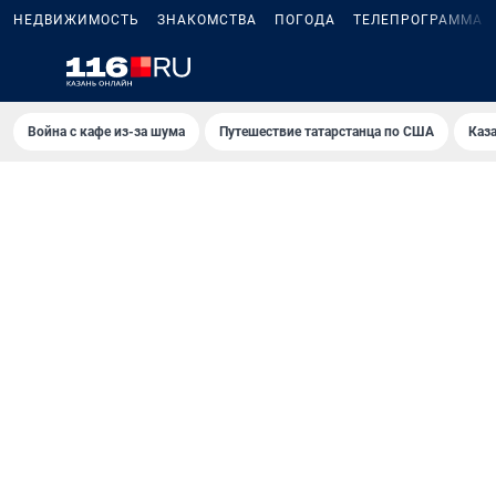
НЕДВИЖИМОСТЬ
ЗНАКОМСТВА
ПОГОДА
ТЕЛЕПРОГРАММА
Война с кафе из-за шума
Путешествие татарстанца по США
Каз