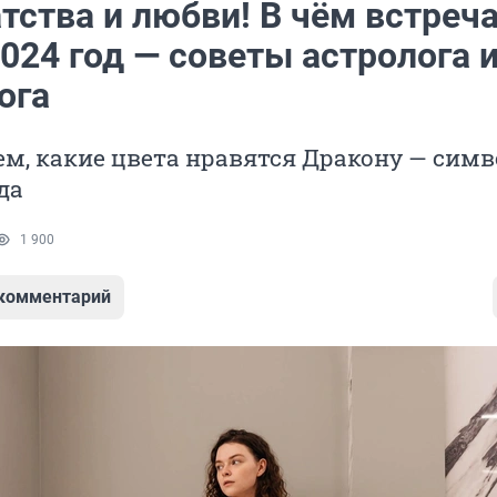
тства и любви! В чём встреч
024 год — советы астролога 
ога
м, какие цвета нравятся Дракону — сим
да
1 900
 комментарий