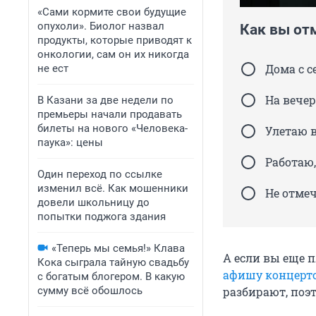
«Сами кормите свои будущие
опухоли». Биолог назвал
Как вы от
продукты, которые приводят к
онкологии, сам он их никогда
Дома с с
не ест
На вече
В Казани за две недели по
премьеры начали продавать
билеты на нового «Человека-
Улетаю 
паука»: цены
Работаю
Один переход по ссылке
изменил всё. Как мошенники
Не отме
довели школьницу до
попытки поджога здания
«Теперь мы семья!» Клава
А если вы еще 
Кока сыграла тайную свадьбу
афишу концерто
с богатым блогером. В какую
сумму всё обошлось
разбирают, поэ