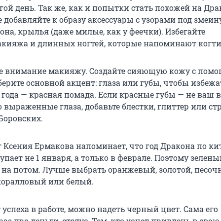
гой день. Так же, как и попытки стать похожей на Дра
е добавляйте к образу аксессуары с узорами под змеи
на, крылья (даже милые, как у феечки). Избегайте
акияжа и длинных ногтей, которые напоминают когти
ое внимание макияжу. Создайте сияющую кожу с пом
ерите основной акцент: глаза или губы, чтобы избежа
 года — красная помада. Если красные губы — не ваш 
о выраженные глаза, добавьте блестки, глиттер или ст
Боровских.
г Ксения Ермакова напоминает, что год Дракона по к
пает не 1 января, а только в феврале. Поэтому зелены
 на потом. Лучше выбрать оранжевый, золотой, песоч
коралловый или белый.
т успеха в работе, можно надеть черный цвет. Сама его
аз про деньги, статус. Тем, кто хочет привлечь в сво