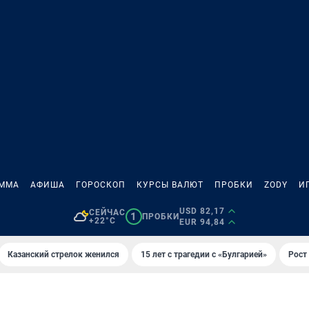
АММА
АФИША
ГОРОСКОП
КУРСЫ ВАЛЮТ
ПРОБКИ
ZODY
И
USD 82,17
СЕЙЧАС
1
ПРОБКИ
+22°C
EUR 94,84
Казанский стрелок женился
15 лет с трагедии с «Булгарией»
Рост 