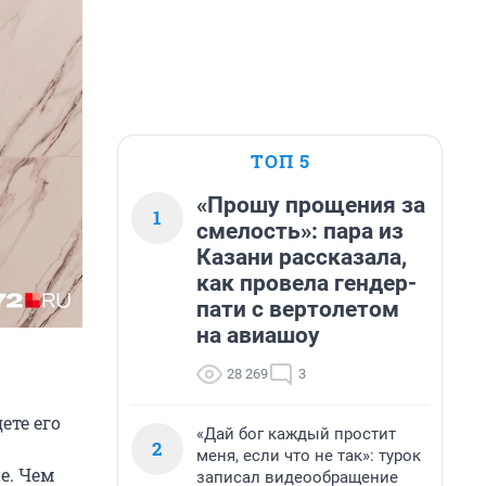
ТОП 5
«Прошу прощения за
1
смелость»: пара из
Казани рассказала,
как провела гендер-
пати с вертолетом
на авиашоу
28 269
3
ете его
«Дай бог каждый простит
2
меня, если что не так»: турок
е. Чем
записал видеообращение