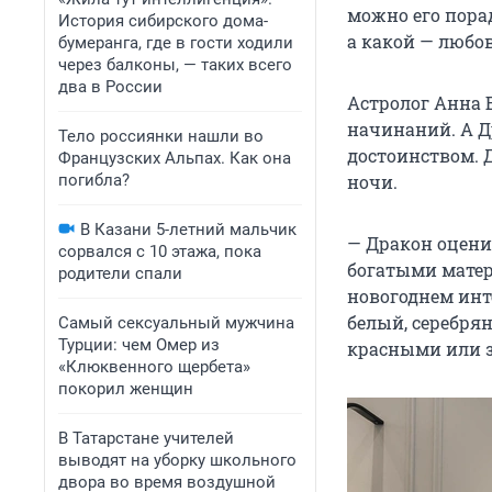
можно его порад
История сибирского дома-
а какой — любов
бумеранга, где в гости ходили
через балконы, — таких всего
два в России
Астролог Анна 
начинаний. А Др
Тело россиянки нашли во
достоинством. 
Французских Альпах. Как она
погибла?
ночи.
В Казани 5-летний мальчик
— Дракон оцени
сорвался с 10 этажа, пока
богатыми матер
родители спали
новогоднем инт
белый, серебря
Самый сексуальный мужчина
Турции: чем Омер из
красными или з
«Клюквенного щербета»
покорил женщин
В Татарстане учителей
выводят на уборку школьного
двора во время воздушной