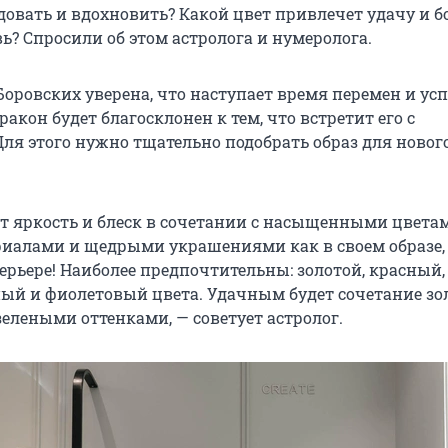
овать и вдохновить? Какой цвет привлечет удачу и бо
ь? Спросили об этом астролога и нумеролога.
Боровских уверена, что наступает время перемен и у
акон будет благосклонен к тем, что встретит его с
Для этого нужно тщательно подобрать образ для новог
т яркость и блеск в сочетании с насыщенными цветам
иалами и щедрыми украшениями как в своем образе, 
ерьере! Наиболее предпочтительны: золотой, красный,
ный и фиолетовый цвета. Удачным будет сочетание зол
елеными оттенками, — советует астролог.