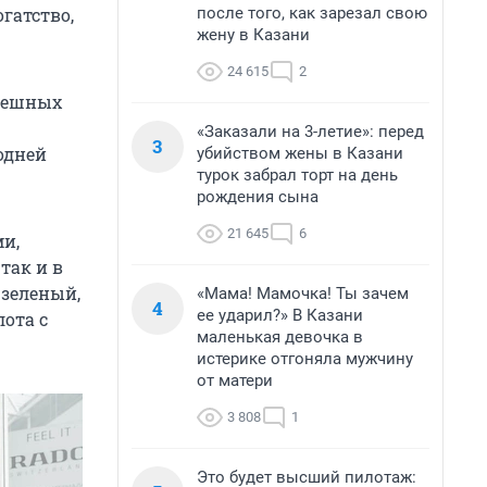
после того, как зарезал свою
гатство,
жену в Казани
24 615
2
спешных
«Заказали на 3-летие»: перед
3
одней
убийством жены в Казани
турок забрал торт на день
рождения сына
21 645
6
и,
так и в
 зеленый,
«Мама! Мамочка! Ты зачем
4
ее ударил?» В Казани
ота с
маленькая девочка в
истерике отгоняла мужчину
от матери
3 808
1
Это будет высший пилотаж: