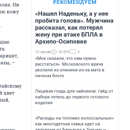
РЕКОМЕНДУЕМ
кона. Ни
ную кожу
«Нашел Наденьку, а у нее
пробита голова». Мужчина
.
рассказал, как потерял
жену при атаке БПЛА в
Архипо-Осиповке
ощью
ть
12 часов
16 976
3
вариант,
«Мне сказали, что нам нужно
разы, —
расстаться». Московского врача
уволили из клиники из-за мата в
личном блоге
итайскому
Лицевая гладь для чайников: гайд от
й цвет
набора петель до первого готового
ный,
изделия
«Расходы на топливо колоссальные»:
как многодетная семья едет на
ю жизнь
автодоме из Барнаула в Турцию —