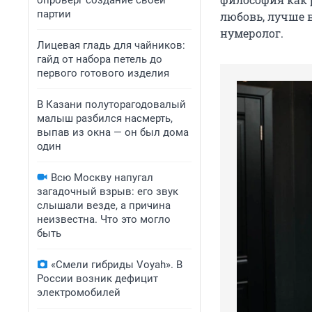
опроверг создание своей
партии
любовь, лучше 
нумеролог.
Лицевая гладь для чайников:
гайд от набора петель до
первого готового изделия
В Казани полуторагодовалый
малыш разбился насмерть,
выпав из окна — он был дома
один
Всю Москву напугал
загадочный взрыв: его звук
слышали везде, а причина
неизвестна. Что это могло
быть
«Смели гибриды Voyah». В
России возник дефицит
электромобилей