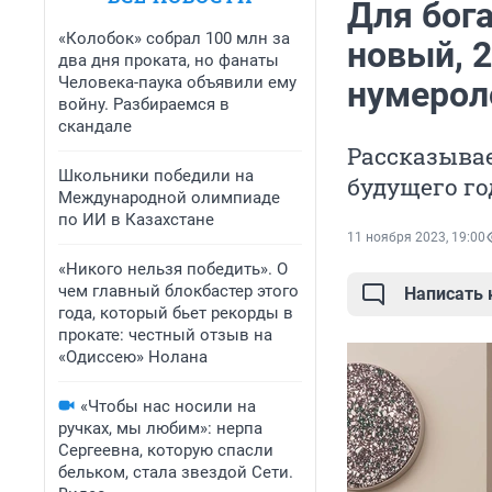
Для бога
«Колобок» собрал 100 млн за
новый, 2
два дня проката, но фанаты
Человека-паука объявили ему
нумерол
войну. Разбираемся в
скандале
Рассказывае
Школьники победили на
будущего го
Международной олимпиаде
по ИИ в Казахстане
11 ноября 2023, 19:00
«Никого нельзя победить». О
чем главный блокбастер этого
Написать
года, который бьет рекорды в
прокате: честный отзыв на
«Одиссею» Нолана
«Чтобы нас носили на
ручках, мы любим»: нерпа
Сергеевна, которую спасли
бельком, стала звездой Сети.