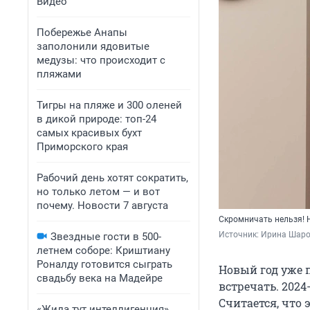
Видео
Побережье Анапы
заполонили ядовитые
медузы: что происходит с
пляжами
Тигры на пляже и 300 оленей
в дикой природе: топ-24
самых красивых бухт
Приморского края
Рабочий день хотят сократить,
но только летом — и вот
почему. Новости 7 августа
Скромничать нельзя! 
Источник: 
Ирина Шаров
Звездные гости в 500-
летнем соборе: Криштиану
Роналду готовится сыграть
Новый год уже п
свадьбу века на Мадейре
встречать. 2024
Считается, что
«Жила тут интеллигенция».