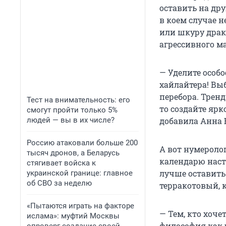
оставить на дру
в коем случае н
или шкуру драко
агрессивного м
— Уделите особ
хайлайтера! Выб
перебора. Тренд
Тест на внимательность: его
то создайте ярк
смогут пройти только 5%
людей — вы в их числе?
добавила Анна 
Россию атаковали больше 200
А вот нумероло
тысяч дронов, а Беларусь
календарю насту
стягивает войска к
лучше оставить
украинской границе: главное
об СВО за неделю
терракотовый, 
«Пытаются играть на факторе
— Тем, кто хоче
ислама»: муфтий Москвы
философия как р