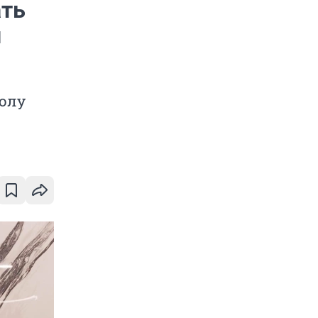
ать
и
волу