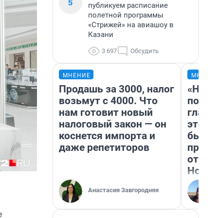
5
публикуем расписание
полетной программы
«Стрижей» на авиашоу в
Казани
3 697
Обсудить
МНЕНИЕ
МНЕНИ
Продашь за 3000, налог
«Нико
возьмут с 4000. Что
побед
нам готовит новый
главн
налоговый закон — он
этого
коснется импорта и
бьет 
даже репетиторов
прока
отзыв
Нолан
Анастасия Завгородняя
е