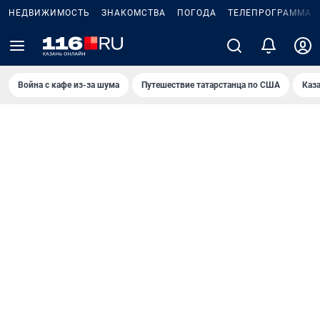
НЕДВИЖИМОСТЬ
ЗНАКОМСТВА
ПОГОДА
ТЕЛЕПРОГРАММА
Война с кафе из-за шума
Путешествие татарстанца по США
Каз