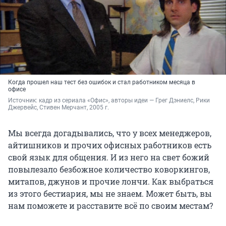
Когда прошел наш тест без ошибок и стал работником месяца в
офисе
Источник: 
кадр из сериала «Офис», авторы идеи — Грег Дэниелс, Рики 
Джервейс, Стивен Мерчант, 2005 г.
Мы всегда догадывались, что у всех менеджеров,
айтишников и прочих офисных работников есть
свой язык для общения. И из него на свет божий
повылезало безбожное количество коворкингов,
митапов, джунов и прочие лончи. Как выбраться
из этого бестиария, мы не знаем. Может быть, вы
нам поможете и расставите всё по своим местам?