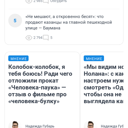
2 985
Обсудить
«Не мешают, а откровенно бесят»: что
5
продают казанцы на главной пешеходной
улице — Баумана
2 794
5
МНЕНИЕ
МНЕНИЕ
Колобок-колобок, я
«Мы видим нов
тебя боюсь! Ради чего
Нолана»: с как
отложили прокат
настроем нужн
«Человека-паука» —
смотреть «Оди
отзыв о фильме про
чтобы она не
«человека-булку»
выглядела как
Надежда Губарь
Надежда Губар