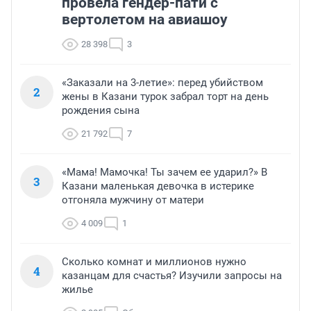
провела гендер-пати с
вертолетом на авиашоу
28 398
3
«Заказали на 3-летие»: перед убийством
2
жены в Казани турок забрал торт на день
рождения сына
21 792
7
«Мама! Мамочка! Ты зачем ее ударил?» В
3
Казани маленькая девочка в истерике
отгоняла мужчину от матери
4 009
1
Сколько комнат и миллионов нужно
4
казанцам для счастья? Изучили запросы на
жилье