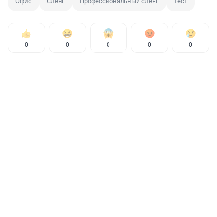
Офис
Сленг
Профессиональный сленг
Тест
0
0
0
0
0