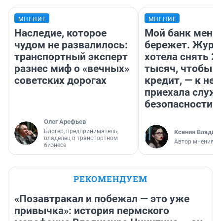
МНЕНИЕ
МНЕНИЕ
Наследие, которое
Мой банк меня
чудом не развалилось:
бережет. Журн
транспортный эксперт
хотела снять 2
разнес миф о «вечных»
тысяч, чтобы п
советских дорогах
кредит, — к не
приехала служ
безопасности
Олег Арефьев
Блогер, предприниматель,
Ксения Владим
владелец в транспортном
Автор мнения
бизнесе
РЕКОМЕНДУЕМ
«Позавтракал и побежал — это уже
привычка»: история пермского