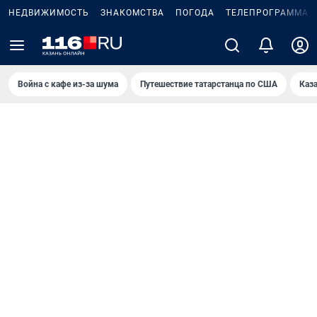
НЕДВИЖИМОСТЬ
ЗНАКОМСТВА
ПОГОДА
ТЕЛЕПРОГРАММА
Война с кафе из-за шума
Путешествие татарстанца по США
Каз