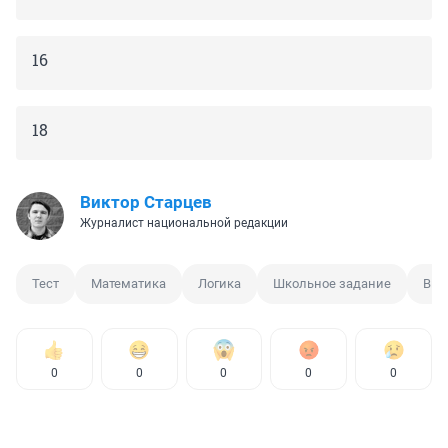
16
18
Виктор Старцев
Журналист национальной редакции
Тест
Математика
Логика
Школьное задание
Вни
0
0
0
0
0