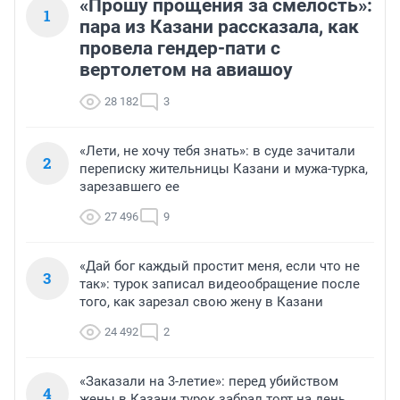
«Прошу прощения за смелость»:
1
пара из Казани рассказала, как
провела гендер-пати с
вертолетом на авиашоу
28 182
3
«Лети, не хочу тебя знать»: в суде зачитали
2
переписку жительницы Казани и мужа-турка,
зарезавшего ее
27 496
9
«Дай бог каждый простит меня, если что не
3
так»: турок записал видеообращение после
того, как зарезал свою жену в Казани
24 492
2
«Заказали на 3-летие»: перед убийством
4
жены в Казани турок забрал торт на день