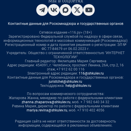
Мы в соцсетях
Контактные данные для Роскомнадзора и государственных органов
Сетевое издание «116.ру» (18+)
Зарегистрировано Федеральной службой по надзору в сфере связи,
информационных технологий и массовых коммуникаций (Роскомнадзор)
Регистрационный номер и дата принятия решения о регистрации: ЭЛ №
ФС 77-84679 от 06.02.2023 г.
Учредитель: Общество с ограниченной ответственностью "ИНТЕРНЕТ
ТЕХНОЛОГИИ"
Главный редактор: Филипцева Мария Сергеевна
Адрес редакции: 454091, г. Челябинск, проспект Ленина, 26А, стр.2, 16
этаж, +7 912 62 00 116
Электронный адрес редакции:
116@shkulev.ru
Контактные данные для Роскомнадзора и государственных органов:
juristchel@shkulev.ru
Техподдержка:
help@shkulev.ru
По вопросам коммерческого сотрудничества:
Жапарова Жанна, менеджер по работе с федеральными клиентами
zhanna.zhaparova@shkulev.ru
, моб. + 7 982 640 34 32
Ревина Мария, директор по работе с федеральными клиентами
mariya.revina@shkulev.ru
, моб. +7 910 402 4056
Редакция сайта не несет ответственности за достоверность
информации, содержащейся в рекламных объявлениях.