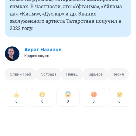
языках. В частности, это: «Уфтанма», «Уйлама
да», «Китмэ», «Дуслар» и др. Звание
заслуженного артиста Татарстана получил в
2022 году.
Айрат Назипов
Корреспондент
Элвин Грей
Эстрада
Певец
Карьера
Песня
0
0
0
0
0