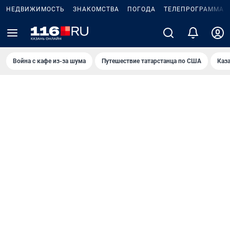
НЕДВИЖИМОСТЬ
ЗНАКОМСТВА
ПОГОДА
ТЕЛЕПРОГРАММА
Война с кафе из-за шума
Путешествие татарстанца по США
Каз