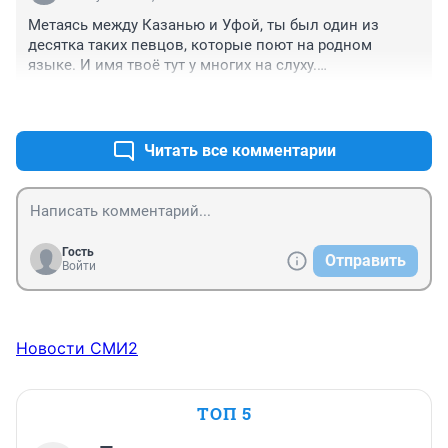
Метаясь между Казанью и Уфой, ты был один из 
десятка таких певцов, которые поют на родном 
языке. И имя твоё тут у многих на слуху.

А приехав в столицу, будешь один из миллиона 
+0
–0
неизвестных певцов/певчих, пытающихся добиться 
славы с песнями на русском языке. 

Удачи, конечно же! Но верится с трудом.

Читать все комментарии
За прославление родного языка особая 
благодарность!
Гость
Отправить
Войти
Новости СМИ2
ТОП 5