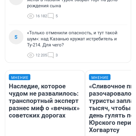
рождения сына
16 182
5
«Только отменили опасность, и тут такой
5
шум»: над Казанью кружат истребитель и
Ту-214. Для чего?
12 205
3
МНЕНИЕ
МНЕНИЕ
Наследие, которое
«Сливочное пи
чудом не развалилось:
разочаровало»
транспортный эксперт
туристы запла
разнес миф о «вечных»
тысяч, чтобы 
советских дорогах
день гулять по
Юрского перио
Хогвартсу