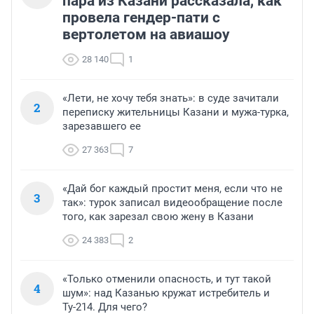
пара из Казани рассказала, как
провела гендер-пати с
вертолетом на авиашоу
28 140
1
«Лети, не хочу тебя знать»: в суде зачитали
2
переписку жительницы Казани и мужа-турка,
зарезавшего ее
27 363
7
«Дай бог каждый простит меня, если что не
3
так»: турок записал видеообращение после
того, как зарезал свою жену в Казани
24 383
2
«Только отменили опасность, и тут такой
4
шум»: над Казанью кружат истребитель и
Ту-214. Для чего?