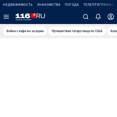
НЕДВИЖИМОСТЬ
ЗНАКОМСТВА
ПОГОДА
ТЕЛЕПРОГРАММА
Война с кафе из-за шума
Путешествие татарстанца по США
Каз