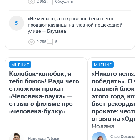
2 962
Обсудить
«Не мешают, а откровенно бесят»: что
5
продают казанцы на главной пешеходной
улице — Баумана
2 755
5
МНЕНИЕ
МНЕНИЕ
Колобок-колобок, я
«Никого нельз
тебя боюсь! Ради чего
победить». О ч
отложили прокат
главный блокб
«Человека-паука» —
этого года, ко
отзыв о фильме про
бьет рекорды 
«человека-булку»
прокате: честн
отзыв на «Оди
Нолана
Стас Соколов
Надежда Губарь