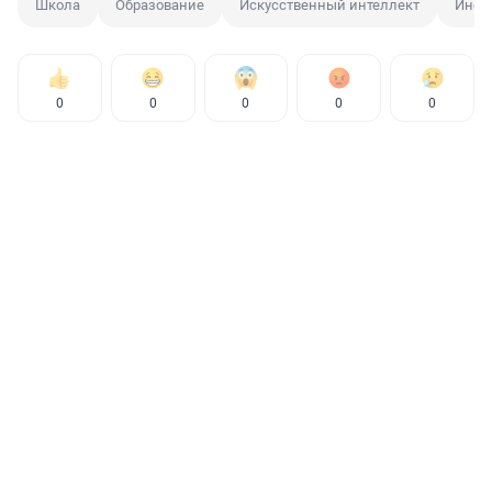
Школа
Образование
Искусственный интеллект
Инфо
0
0
0
0
0