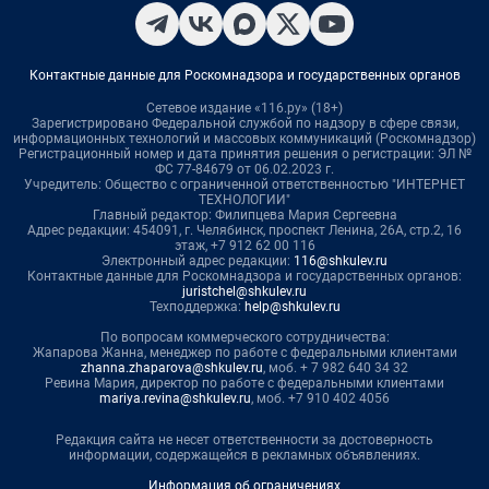
Контактные данные для Роскомнадзора и государственных органов
Сетевое издание «116.ру» (18+)
Зарегистрировано Федеральной службой по надзору в сфере связи,
информационных технологий и массовых коммуникаций (Роскомнадзор)
Регистрационный номер и дата принятия решения о регистрации: ЭЛ №
ФС 77-84679 от 06.02.2023 г.
Учредитель: Общество с ограниченной ответственностью "ИНТЕРНЕТ
ТЕХНОЛОГИИ"
Главный редактор: Филипцева Мария Сергеевна
Адрес редакции: 454091, г. Челябинск, проспект Ленина, 26А, стр.2, 16
этаж, +7 912 62 00 116
Электронный адрес редакции:
116@shkulev.ru
Контактные данные для Роскомнадзора и государственных органов:
juristchel@shkulev.ru
Техподдержка:
help@shkulev.ru
По вопросам коммерческого сотрудничества:
Жапарова Жанна, менеджер по работе с федеральными клиентами
zhanna.zhaparova@shkulev.ru
, моб. + 7 982 640 34 32
Ревина Мария, директор по работе с федеральными клиентами
mariya.revina@shkulev.ru
, моб. +7 910 402 4056
Редакция сайта не несет ответственности за достоверность
информации, содержащейся в рекламных объявлениях.
Информация об ограничениях