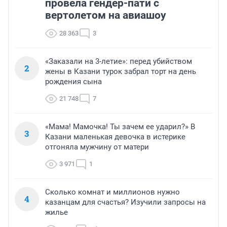
провела гендер-пати с
вертолетом на авиашоу
28 363
3
«Заказали на 3-летие»: перед убийством
2
жены в Казани турок забрал торт на день
рождения сына
21 748
7
«Мама! Мамочка! Ты зачем ее ударил?» В
3
Казани маленькая девочка в истерике
отгоняла мужчину от матери
3 971
1
Сколько комнат и миллионов нужно
4
казанцам для счастья? Изучили запросы на
жилье