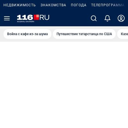
НЕДВИЖИМОСТЬ
ЗНАКОМСТВА
ПОГОДА
ТЕЛЕПРОГРАММА
Война с кафе из-за шума
Путешествие татарстанца по США
Каз