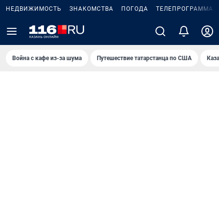
НЕДВИЖИМОСТЬ
ЗНАКОМСТВА
ПОГОДА
ТЕЛЕПРОГРАММА
Война с кафе из-за шума
Путешествие татарстанца по США
Каз