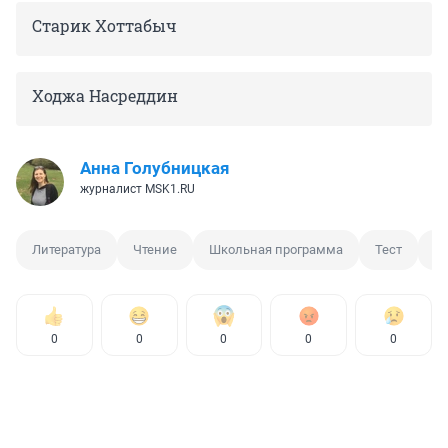
Старик Хоттабыч
Ходжа Насреддин
Анна Голубницкая
журналист MSK1.RU
Литература
Чтение
Школьная программа
Тест
О
0
0
0
0
0