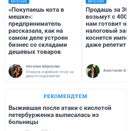
МНЕНИЕ
МНЕНИЕ
«Покупаешь кота в
Продашь за 300
мешке»:
возьмут с 4000
предприниматель
нам готовит н
рассказала, как на
налоговый зако
самом деле устроен
коснется импор
бизнес со складами
даже репетито
дешевых товаров
Наталья Шорохова
Анастасия Зав
Открыла кофейную точку на
деньги соцразвития
РЕКОМЕНДУЕМ
Выжившая после атаки с кислотой
петербурженка выписалась из
больницы