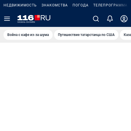
НЕДВИЖИМОСТЬ
ЗНАКОМСТВА
ПОГОДА
ТЕЛЕПРОГРАММА
Война с кафе из-за шума
Путешествие татарстанца по США
Каз