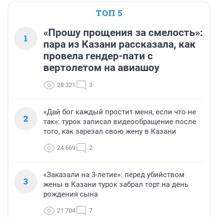
ТОП 5
«Прошу прощения за смелость»:
1
пара из Казани рассказала, как
провела гендер-пати с
вертолетом на авиашоу
28 321
3
«Дай бог каждый простит меня, если что не
2
так»: турок записал видеообращение после
того, как зарезал свою жену в Казани
24 669
2
«Заказали на 3-летие»: перед убийством
3
жены в Казани турок забрал торт на день
рождения сына
21 704
7