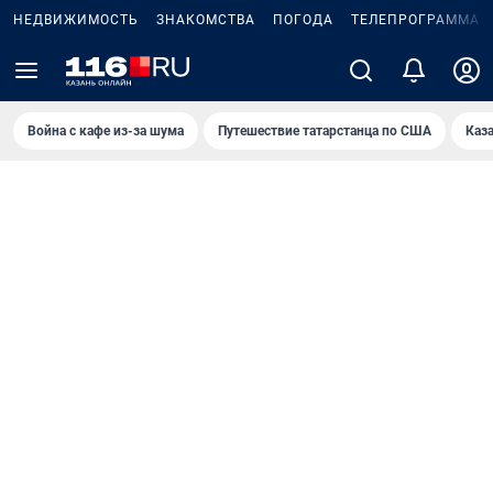
НЕДВИЖИМОСТЬ
ЗНАКОМСТВА
ПОГОДА
ТЕЛЕПРОГРАММА
Война с кафе из-за шума
Путешествие татарстанца по США
Каз