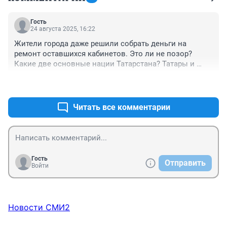
Гость
24 августа 2025, 16:22
Жители города даже решили собрать деньги на 
ремонт оставшихся кабинетов. Это ли не позор? 

Какие две основные нации Татарстана? Татары и 
русские. А на РУССКО-ТАТАРСКУЮ ШКОЛУ ДЕНЕГ НЕТ. 
+0
–0
Все деньги уходят на льготы мигрантам.

Что скажешь Рустам?

Ну вот и Ильгиз начал работать над остро-
Читать все комментарии
социальными темами.
Гость
Отправить
Войти
Новости СМИ2