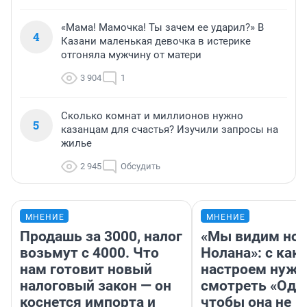
«Мама! Мамочка! Ты зачем ее ударил?» В
4
Казани маленькая девочка в истерике
отгоняла мужчину от матери
3 904
1
Сколько комнат и миллионов нужно
5
казанцам для счастья? Изучили запросы на
жилье
2 945
Обсудить
МНЕНИЕ
МНЕНИЕ
Продашь за 3000, налог
«Мы видим нов
возьмут с 4000. Что
Нолана»: с как
нам готовит новый
настроем нужн
налоговый закон — он
смотреть «Оди
коснется импорта и
чтобы она не