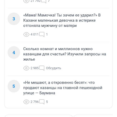
21 792
7
«Мама! Мамочка! Ты зачем ее ударил?» В
3
Казани маленькая девочка в истерике
отгоняла мужчину от матери
4 011
1
Сколько комнат и миллионов нужно
4
казанцам для счастья? Изучили запросы на
жилье
2 985
Обсудить
«Не мешают, а откровенно бесят»: что
5
продают казанцы на главной пешеходной
улице — Баумана
2 796
5