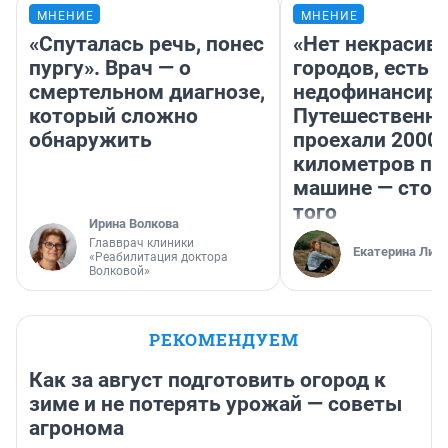
МНЕНИЕ
МНЕНИЕ
«Спуталась речь, понес
«Нет некрасив
пургу». Врач — о
городов, есть
смертельном диагнозе,
недофинансиро
который сложно
Путешественн
обнаружить
проехали 2000
километров по 
машине — стои
того
Ирина Волкова
Главврач клиники
Екатерина Лит
«Реабилитация доктора
Волковой»
РЕКОМЕНДУЕМ
Как за август подготовить огород к
зиме и не потерять урожай — советы
агронома