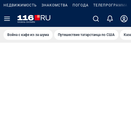
НЕДВИЖИМОСТЬ
ЗНАКОМСТВА
ПОГОДА
ТЕЛЕПРОГРАММА
Война с кафе из-за шума
Путешествие татарстанца по США
Каз