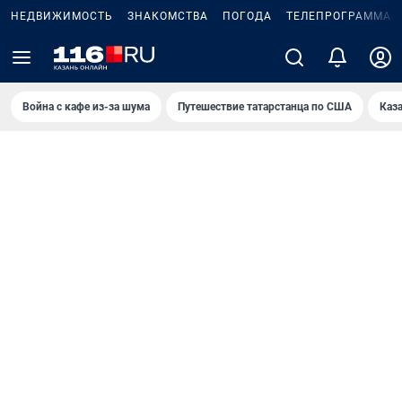
НЕДВИЖИМОСТЬ
ЗНАКОМСТВА
ПОГОДА
ТЕЛЕПРОГРАММА
Война с кафе из-за шума
Путешествие татарстанца по США
Каз