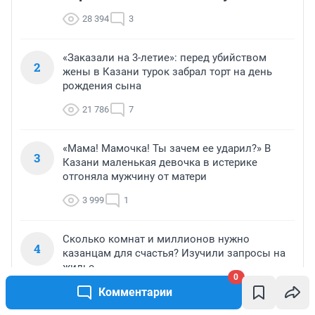
28 394
3
«Заказали на 3-летие»: перед убийством
2
жены в Казани турок забрал торт на день
рождения сына
21 786
7
«Мама! Мамочка! Ты зачем ее ударил?» В
3
Казани маленькая девочка в истерике
отгоняла мужчину от матери
3 999
1
Сколько комнат и миллионов нужно
4
казанцам для счастья? Изучили запросы на
жилье
0
Комментарии
2 981
Обсудить