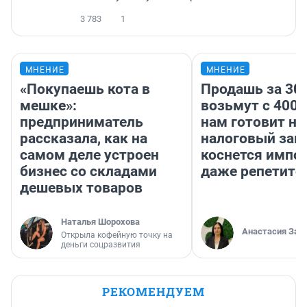
3 783
1
МНЕНИЕ
МНЕНИЕ
«Покупаешь кота в
Продашь за 300
мешке»:
возьмут с 4000
предприниматель
нам готовит н
рассказала, как на
налоговый зако
самом деле устроен
коснется импор
бизнес со складами
даже репетито
дешевых товаров
Наталья Шорохова
Анастасия Зав
Открыла кофейную точку на
деньги соцразвития
РЕКОМЕНДУЕМ