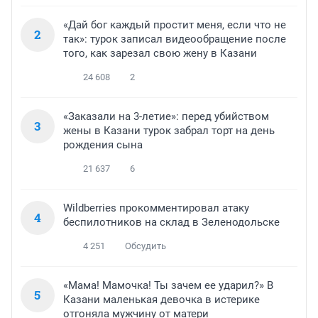
«Дай бог каждый простит меня, если что не
2
так»: турок записал видеообращение после
того, как зарезал свою жену в Казани
24 608
2
«Заказали на 3-летие»: перед убийством
3
жены в Казани турок забрал торт на день
рождения сына
21 637
6
Wildberries прокомментировал атаку
4
беспилотников на склад в Зеленодольске
4 251
Обсудить
«Мама! Мамочка! Ты зачем ее ударил?» В
5
Казани маленькая девочка в истерике
отгоняла мужчину от матери