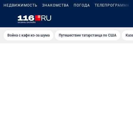
НЕДВИЖИМОСТЬ
ЗНАКОМСТВА
ПОГОДА
ТЕЛЕПРОГРАММА
Война с кафе из-за шума
Путешествие татарстанца по США
Каз