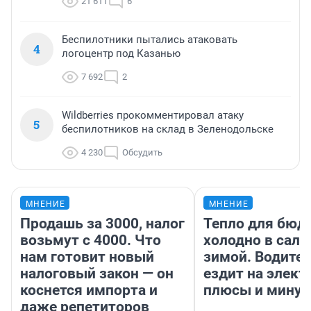
21 611
6
Беспилотники пытались атаковать
4
логоцентр под Казанью
7 692
2
Wildberries прокомментировал атаку
5
беспилотников на склад в Зеленодольске
4 230
Обсудить
МНЕНИЕ
МНЕНИЕ
Продашь за 3000, налог
Тепло для бюд
возьмут с 4000. Что
холодно в сало
нам готовит новый
зимой. Водител
налоговый закон — он
ездит на элект
коснется импорта и
плюсы и мину
даже репетиторов