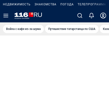
НЕДВИЖИМОСТЬ
ЗНАКОМСТВА
ПОГОДА
ТЕЛЕПРОГРАММА
Война с кафе из-за шума
Путешествие татарстанца по США
Каз