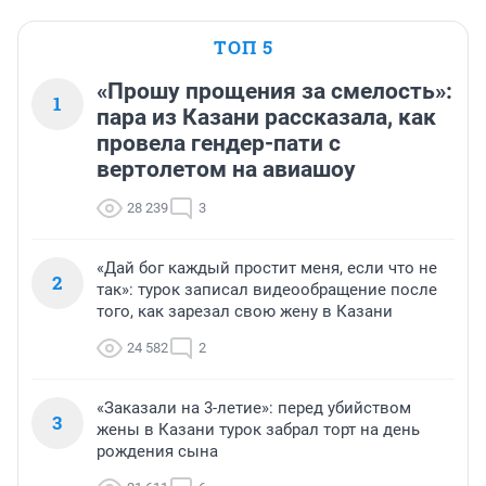
недобросовестного поведения учителя. В том числе и 
в тех ситуациях, когда руководство школы не 
ТОП 5
реагирует на обращения родителей.

 А он недоговорил, к сожалению, и поэтому 
«Прошу прощения за смелость»:
1
создалось впечатление (думаю, ложное), что он хочет 
пара из Казани рассказала, как
скрыть эти проблемы. 

провела гендер-пати с
 Друзья, в случае неадекватного поведения учителя 
вертолетом на авиашоу
обращайтесь к директору, если нет реакции - в РОНО. 
И выше по списку.
28 239
3
«Дай бог каждый простит меня, если что не
2
так»: турок записал видеообращение после
того, как зарезал свою жену в Казани
24 582
2
«Заказали на 3-летие»: перед убийством
3
жены в Казани турок забрал торт на день
рождения сына