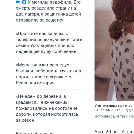
У могилы педофила. Его
смерть разделила страну на
два лагеря, а защитника детей
отправила за решетку
«Простите нас за всё». С
телефона исчезнувшей в тайге
семьи Усольцевых пришло
леденящее душу сообщение
«Меня годами преследует
бывшая любовница мужа: она
портит жилье и угрожает».
Реальная история
«Не едем до деревни, а
крадемся»: нижнекамцы
Учительница признаетс
пожаловались на состояние
чтобы сменить род де
дороги, которая испортилась
Источник: 
Дмитрий Гл
за сезон
Уже 20 лет Алл
Роспотребнадзор