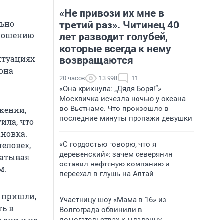
«Не привози их мне в
льно
третий раз». Читинец 40
тношению
лет разводит голубей,
которые всегда к нему
ситуациях
возвращаются
 она
20 часов
13 998
11
«Она крикнула: „Дядя Боря!“»
Москвичка исчезла ночью у океана
во Вьетнаме. Что произошло в
ожении,
последние минуты пропажи девушки
ила, что
ановка.
«С гордостью говорю, что я
человек,
деревенский»: зачем северянин
абатывая
оставил нефтяную компанию и
м.
переехал в глушь на Алтай
т пришли,
Участницу шоу «Мама в 16» из
ть в
Волгограда обвинили в
 они и не
домогательствах к младенцу