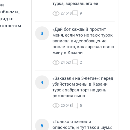
турка, зарезавшего ее
ри
роблемы,
27 548
9
рядке.
 коллегам
«Дай бог каждый простит
3
меня, если что не так»: турок
записал видеообращение
после того, как зарезал свою
жену в Казани
24 521
2
«Заказали на 3-летие»: перед
4
убийством жены в Казани
турок забрал торт на день
рождения сына
20 048
5
«Только отменили
5
опасность, и тут такой шум»: