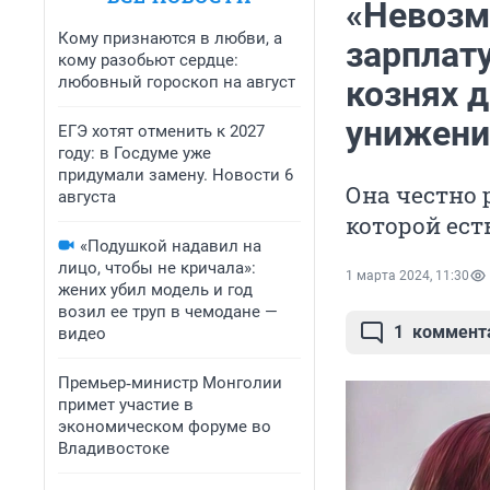
«Невозм
Кому признаются в любви, а
зарплату
кому разобьют сердце:
любовный гороскоп на август
кознях д
унижени
ЕГЭ хотят отменить к 2027
году: в Госдуме уже
придумали замену. Новости 6
Она честно 
августа
которой ест
«Подушкой надавил на
лицо, чтобы не кричала»:
1 марта 2024, 11:30
жених убил модель и год
возил ее труп в чемодане —
1
коммент
видео
Премьер‑министр Монголии
примет участие в
экономическом форуме во
Владивостоке