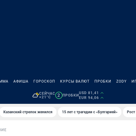
АММА
АФИША
ГОРОСКОП
КУРСЫ ВАЛЮТ
ПРОБКИ
ZODY
И
USD 81,41
СЕЙЧАС
2
ПРОБКИ
+21°C
EUR 94,06
Казанский стрелок женился
15 лет с трагедии с «Булгарией»
Рост 
НИЕ