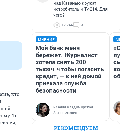
над Казанью кружат
истребитель и Ту-214. Для
чего?
12 244
3
МНЕНИЕ
МНЕНИ
Мой банк меня
«Спут
бережет. Журналист
пургу»
хотела снять 200
смерт
тысяч, чтобы погасить
котор
кредит, — к ней домой
обнар
приехала служба
безопасности
ешь, кто
и
Ксения Владимирская
ашей
Автор мнения
ому. То
ителей,
РЕКОМЕНДУЕМ