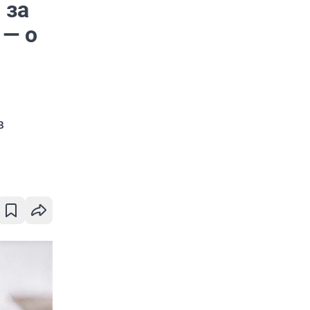
 за
 — о
в