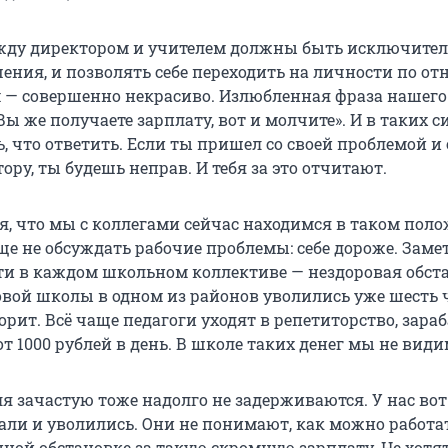
жду директором и учителем должны быть исключите
ения, и позволять себе переходить на личности по о
— совершенно некрасиво. Излюбленная фраза нашего
Вы же получаете зарплату, вот и молчите». И в таких 
, что ответить. Если ты пришел со своей проблемой и
ору, ты будешь неправ. И тебя за это отчитают.
я, что мы с коллегами сейчас находимся в таком пол
е не обсуждать рабочие проблемы: себе дороже. Замет
чти в каждом школьном коллективе — нездоровая обст
овой школы в одном из районов уволились уже шесть 
ворит. Всё чаще педагоги уходят в репетиторство, зар
т 1000 рублей в день. В школе таких денег мы не види
я зачастую тоже надолго не задерживаются. У нас во
али и уволились. Они не понимают, как можно работа
ной обстановке за такую скромную зарплату. Не хотят