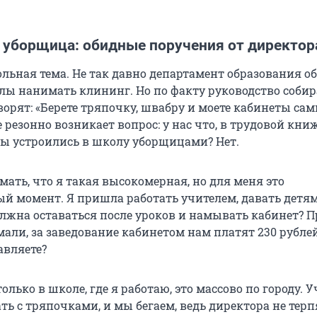
е уборщица: обидные поручения от директор
ольная тема. Не так давно департамент образования об
ы нанимать клининг. Но по факту руководство собира
ворят: «Берете тряпочку, швабру и моете кабинеты сам
 резонно возникает вопрос: у нас что, в трудовой кни
мы устроились в школу уборщицами? Нет.
ать, что я такая высокомерная, но для меня это
 момент. Я пришла работать учителем, давать детям
олжна оставаться после уроков и намывать кабинет? П
али, за заведование кабинетом нам платят 230 рублей
авляете?
только в школе, где я работаю, это массово по городу. 
ть с тряпочками, и мы бегаем, ведь директора не терп