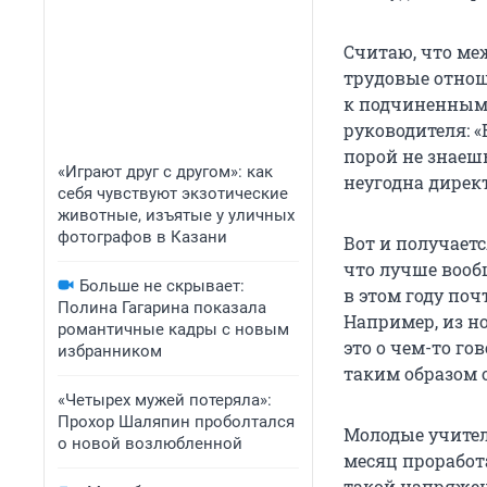
Считаю, что ме
трудовые отнош
к подчиненным 
руководителя: «
порой не знаешь
«Играют друг с другом»: как
неугодна директ
себя чувствуют экзотические
животные, изъятые у уличных
фотографов в Казани
Вот и получаетс
что лучше вообщ
Больше не скрывает:
в этом году по
Полина Гагарина показала
Например, из н
романтичные кадры с новым
это о чем-то го
избранником
таким образом о
«Четырех мужей потеряла»:
Прохор Шаляпин проболтался
Молодые учител
о новой возлюбленной
месяц проработ
такой напряжен