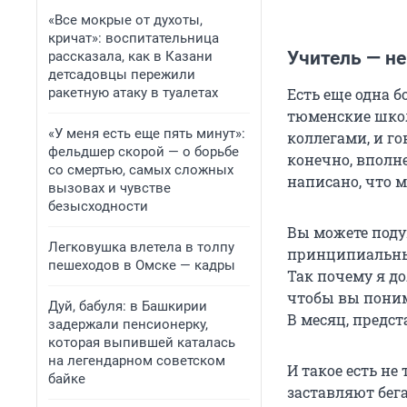
«Все мокрые от духоты,
кричат»: воспитательница
Учитель — н
рассказала, как в Казани
детсадовцы пережили
ракетную атаку в туалетах
Есть еще одна б
тюменские школ
«У меня есть еще пять минут»:
коллегами, и го
фельдшер скорой — о борьбе
конечно, вполне
со смертью, самых сложных
написано, что 
вызовах и чувстве
безысходности
Вы можете подум
Легковушка влетела в толпу
принципиальный
пешеходов в Омске — кадры
Так почему я д
чтобы вы поним
Дуй, бабуля: в Башкирии
В месяц, предст
задержали пенсионерку,
которая выпившей каталась
на легендарном советском
И такое есть не 
байке
заставляют бега