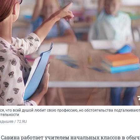
я, что всей душой любит свою профессию, но обстоятельства подталкивают 
ятельности
адышев / 72.RU
а Савина работает учителем начальных классов в обы