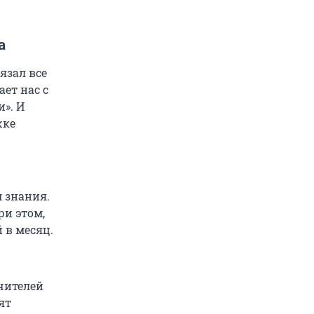
а
язал все
ет нас с
и». И
жке
 знания.
ри этом,
 в месяц.
Учителей
ят