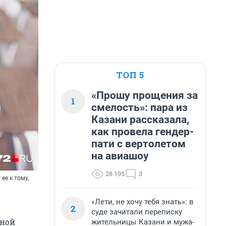
ТОП 5
«Прошу прощения за
1
смелость»: пара из
Казани рассказала,
как провела гендер-
пати с вертолетом
на авиашоу
28 195
3
ее к тому,
«Лети, не хочу тебя знать»: в
2
суде зачитали переписку
чной
жительницы Казани и мужа-