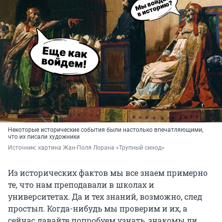
Некоторые исторические события были настолько впечатляющими,
что их писали художники
Источник: 
картина Жан-Поля Лорана «Трупный синод»
Из исторических фактов мы все знаем примерно
те, что нам преподавали в школах и
университетах. Да и тех знаний, возможно, след
простыл. Когда-нибудь мы проверим и их, а
сейчас давайте попробуем узнать, знакомы ли