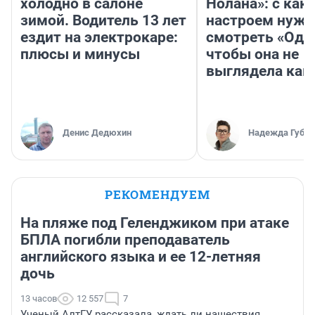
холодно в салоне
Нолана»: с как
зимой. Водитель 13 лет
настроем нужн
ездит на электрокаре:
смотреть «Оди
плюсы и минусы
чтобы она не
выглядела как
Денис Дедюхин
Надежда Губар
РЕКОМЕНДУЕМ
На пляже под Геленджиком при атаке
БПЛА погибли преподаватель
английского языка и ее 12-летняя
дочь
13 часов
12 557
7
Ученый АлтГУ рассказала, ждать ли нашествия