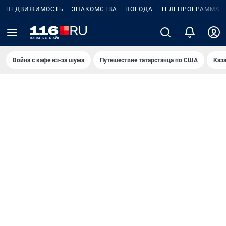
НЕДВИЖИМОСТЬ
ЗНАКОМСТВА
ПОГОДА
ТЕЛЕПРОГРАММА
Война с кафе из-за шума
Путешествие татарстанца по США
Каз