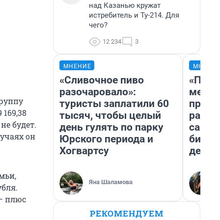
над Казанью кружат
истребитель и Ту-214. Для
чего?
12 234
3
МНЕНИЕ
МНЕНИ
«Сливочное пиво
«Поку
разочаровало»:
мешке
группу
туристы заплатили 60
предп
9 169,38
тысяч, чтобы целый
расска
не будет.
день гулять по парку
самом
лучаях он
Юрского периода и
бизне
Хогвартсу
дешев
мьи,
Яна Шаламова
убля.
 — плюс
РЕКОМЕНДУЕМ