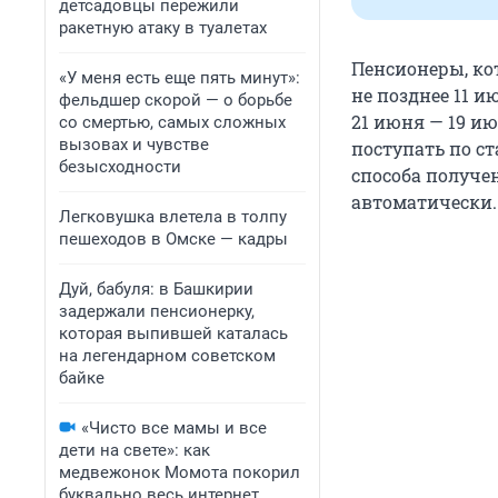
детсадовцы пережили
ракетную атаку в туалетах
Пенсионеры, кот
«У меня есть еще пять минут»:
не позднее 11 и
фельдшер скорой — о борьбе
21 июня — 19 ию
со смертью, самых сложных
вызовах и чувстве
поступать по с
безысходности
способа получе
автоматически.
Легковушка влетела в толпу
пешеходов в Омске — кадры
Дуй, бабуля: в Башкирии
задержали пенсионерку,
которая выпившей каталась
на легендарном советском
байке
«Чисто все мамы и все
дети на свете»: как
медвежонок Момота покорил
буквально весь интернет.