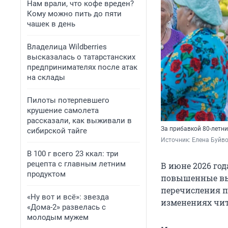
Нам врали, что кофе вреден?
Кому можно пить до пяти
чашек в день
Владелица Wildberries
высказалась о татарстанских
предпринимателях после атак
на склады
Пилоты потерпевшего
крушение самолета
рассказали, как выживали в
За прибавкой 80-летн
сибирской тайге
Источник: 
Елена Буйв
В 100 г всего 23 ккал: три
рецепта с главным летним
В июне 2026 год
продуктом
повышенные вып
перечисления пе
«Ну вот и всё»: звезда
изменениях чит
«Дома-2» развелась с
молодым мужем