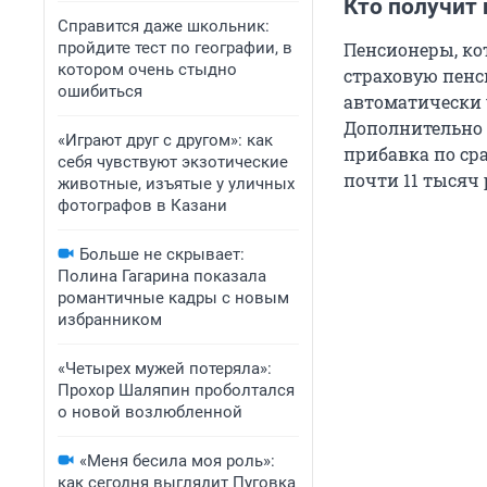
Кто получит 
Справится даже школьник:
пройдите тест по географии, в
Пенсионеры, кот
котором очень стыдно
страховую пенс
ошибиться
автоматически у
Дополнительно и
«Играют друг с другом»: как
прибавка по ср
себя чувствуют экзотические
почти 11 тысяч
животные, изъятые у уличных
фотографов в Казани
Больше не скрывает:
Полина Гагарина показала
романтичные кадры с новым
избранником
«Четырех мужей потеряла»:
Прохор Шаляпин проболтался
о новой возлюбленной
«Меня бесила моя роль»:
как сегодня выглядит Пуговка