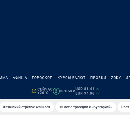
АММА
АФИША
ГОРОСКОП
КУРСЫ ВАЛЮТ
ПРОБКИ
ZODY
И
USD 81,41
СЕЙЧАС
2
ПРОБКИ
+26°C
EUR 94,06
Казанский стрелок женился
15 лет с трагедии с «Булгарией»
Рост 