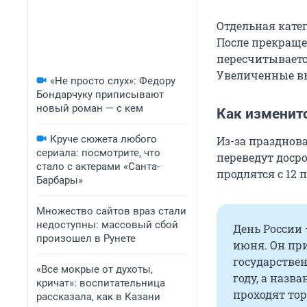
Отдельная кате
После прекраще
пересчитываетс
Увеличенные в
«Не просто слух»: Федору
Бондарчуку приписывают
новый роман — с кем
Как изменит
Круче сюжета любого
Из-за празднов
сериала: посмотрите, что
переведут досро
стало с актерами «Санта-
продлятся с 12 
Барбары»
Множество сайтов враз стали
недоступны: массовый сбой
День России
произошел в Рунете
июня. Он при
государствен
«Все мокрые от духоты,
году, а назва
кричат»: воспитательница
проходят то
рассказала, как в Казани