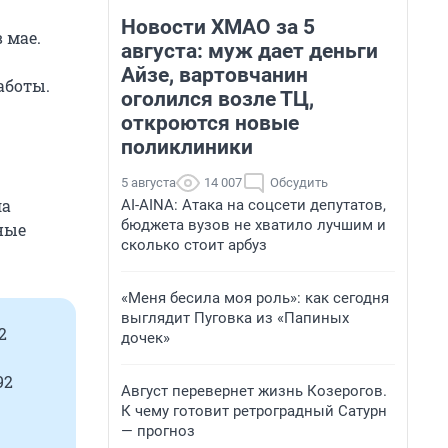
Новости ХМАО за 5
 мае.
августа: муж дает деньги
Айзе, вартовчанин
аботы.
оголился возле ТЦ,
откроются новые
поликлиники
5 августа
14 007
Обсудить
ла
AI-AINA: Атака на соцсети депутатов,
бюджета вузов не хватило лучшим и
ные
сколько стоит арбуз
«Меня бесила моя роль»: как сегодня
выглядит Пуговка из «Папиных
2
дочек»
92
Август перевернет жизнь Козерогов.
К чему готовит ретроградный Сатурн
— прогноз