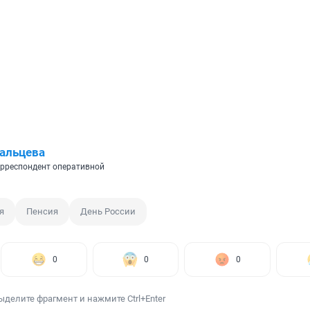
альцева
рреспондент оперативной
я
Пенсия
День России
0
0
0
ыделите фрагмент и нажмите Ctrl+Enter