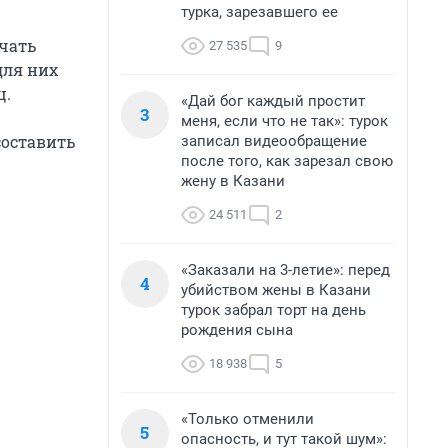
турка, зарезавшего ее
учать
27 535
9
для них
ц.
«Дай бог каждый простит
3
меня, если что не так»: турок
составить
записал видеообращение
после того, как зарезал свою
жену в Казани
24 511
2
«Заказали на 3-летие»: перед
4
убийством жены в Казани
турок забрал торт на день
рождения сына
18 938
5
«Только отменили
5
опасность, и тут такой шум»: