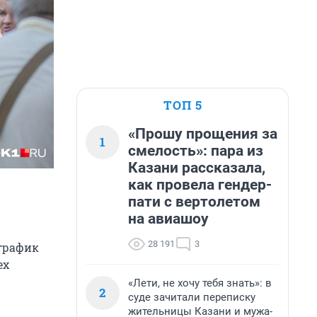
ТОП 5
«Прошу прощения за
1
смелость»: пара из
Казани рассказала,
как провела гендер-
пати с вертолетом
на авиашоу
28 191
3
график
ех
«Лети, не хочу тебя знать»: в
2
суде зачитали переписку
жительницы Казани и мужа-