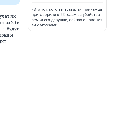
«Это тот, кого ты травила»: прикамца
приговорили к 22 годам за убийство
учат их
семьи его девушки, сейчас он звонит
я, за 20 и
ей с угрозами
аты будут
иона и
дит