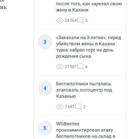
после того, как зарезал свою
нь:
жену в Казани
24 564
2
«Заказали на 3-летие»: перед
3
убийством жены в Казани
турок забрал торт на день
рождения сына
21 587
6
Беспилотники пытались
4
атаковать логоцентр под
Казанью
7 681
2
Wildberries
5
прокомментировал атаку
беспилотников на склад в