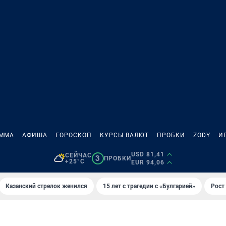
АММА
АФИША
ГОРОСКОП
КУРСЫ ВАЛЮТ
ПРОБКИ
ZODY
И
USD 81,41
СЕЙЧАС
3
ПРОБКИ
+25°C
EUR 94,06
Казанский стрелок женился
15 лет с трагедии с «Булгарией»
Рост 