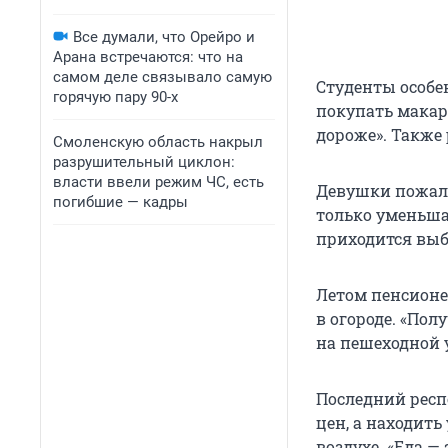
Все думали, что Орейро и
Арана встречаются: что на
самом деле связывало самую
Студенты особе
горячую пару 90-х
покупать макаро
дороже». Также 
Смоленскую область накрыл
разрушительный циклон:
власти ввели режим ЧС, есть
Девушки пожало
погибшие — кадры
только уменьшае
приходится выб
Летом пенсионе
в огороде. «Пол
на пешеходной 
Последний респ
цен, а находить
воздухе. «Еда —