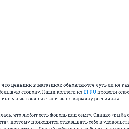
, что ценники в магазинах обновляются чуть ли не к
 большую сторону. Наши коллеги из
E1.RU
провели опро
привычные товары стали не по карману россиянам.
ась, что любит есть форель или семгу. Однако «рыба 
та», поэтому приходится отказывать себе в удовольст
е альтернативы. Другой собеседник добавил, что рань