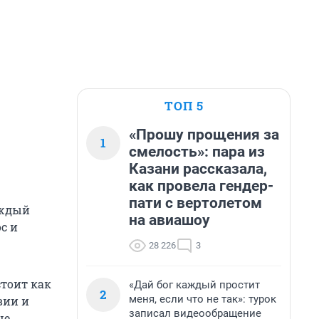
ТОП 5
«Прошу прощения за
1
смелость»: пара из
Казани рассказала,
как провела гендер-
пати с вертолетом
аждый
на авиашоу
с и
28 226
3
стоит как
«Дай бог каждый простит
2
меня, если что не так»: турок
вии и
записал видеообращение
ше