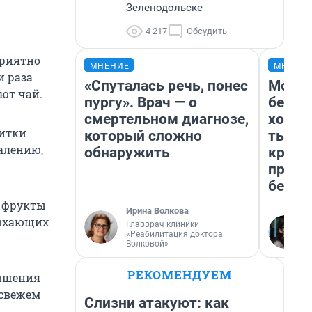
Зеленодольске
4 217
Обсудить
приятно
МНЕНИЕ
МНЕНИ
и раза
«Спуталась речь, понес
Мой б
ают чай.
пургу». Врач — о
береж
смертельном диагнозе,
хотел
литки
который сложно
тысяч
жалению,
обнаружить
креди
приех
безоп
и фрукты
Ирина Волкова
дыхающих
Главврач клиники
«Реабилитация доктора
Волковой»
РЕКОМЕНДУЕМ
вышения
 свежем
Слизни атакуют: как