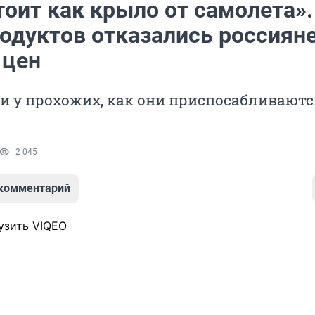
оит как крыло от самолета».
одуктов отказались россияне
 цен
 у прохожих, как они приспосабливаютс
2 045
 комментарий
узить VIQEO