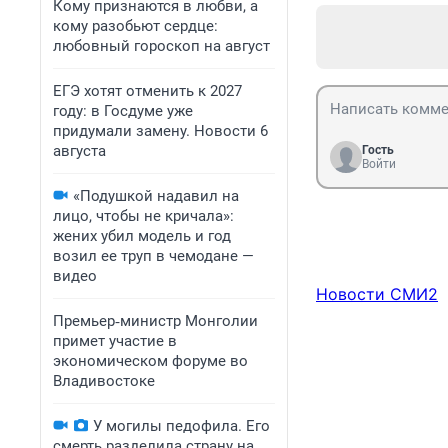
Кому признаются в любви, а
кому разобьют сердце:
любовный гороскоп на август
ЕГЭ хотят отменить к 2027
году: в Госдуме уже
придумали замену. Новости 6
августа
Гость
Войти
«Подушкой надавил на
лицо, чтобы не кричала»:
жених убил модель и год
возил ее труп в чемодане —
видео
Новости СМИ2
Премьер‑министр Монголии
примет участие в
экономическом форуме во
Владивостоке
У могилы педофила. Его
смерть разделила страну на