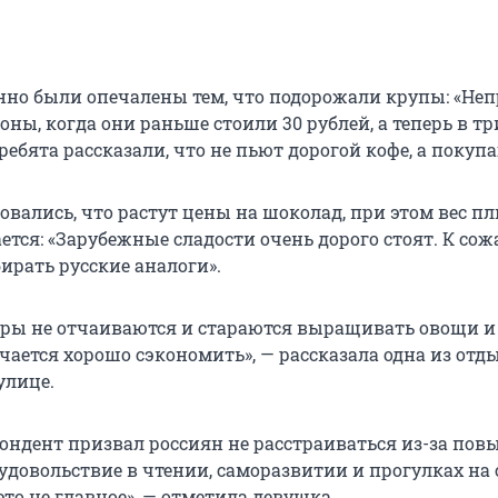
нно были опечалены тем, что подорожали крупы: «Не
ны, когда они раньше стоили 30 рублей, а теперь в тр
ребята рассказали, что не пьют дорогой кофе, а покуп
вались, что растут цены на шоколад, при этом вес п
тся: «Зарубежные сладости очень дорого стоят. К со
ирать русские аналоги».
ры не отчаиваются и стараются выращивать овощи 
учается хорошо сэкономить», — рассказала одна из от
улице.
ондент призвал россиян не расстраиваться из-за по
 удовольствие в чтении, саморазвитии и прогулках на
 это не главное», — отметила девушка.