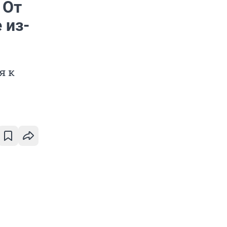
 От
 из-
я к