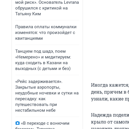
мой риск». Основатель Levrana
обрушился с критикой на
Татьяну Ким
Правила оплаты коммуналки
изменятся: что произойдет с
квитанциями
Танцуем под шадэ, поем
«Немерено» и медитируем:
куда сходить в Казани на
выходных (с детьми и без)
«Рейс задерживается».
Иногда кажется
Закрытые аэропорты,
день, причем в
неудобные ночевки и сутки на
узнали, какие 
пересадку: как
путешествовать при
нестабильном небе
Надежда поделил
крыло от самоле
«В переходе с вонючим
находить други