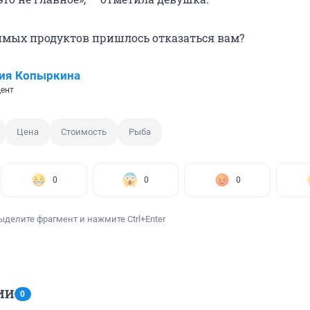
имых продуктов пришлось отказаться вам?
ия Копыркина
ент
Цена
Стоимость
Рыба
0
0
0
ыделите фрагмент и нажмите Ctrl+Enter
ИИ
0