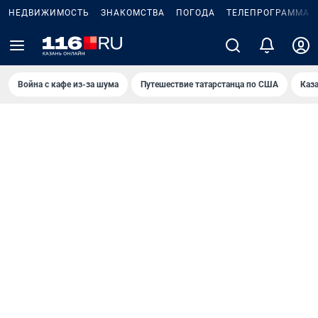
НЕДВИЖИМОСТЬ
ЗНАКОМСТВА
ПОГОДА
ТЕЛЕПРОГРАММА
Война с кафе из-за шума
Путешествие татарстанца по США
Каз