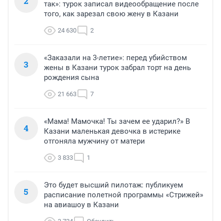
2
так»: турок записал видеообращение после
того, как зарезал свою жену в Казани
24 630
2
«Заказали на 3-летие»: перед убийством
3
жены в Казани турок забрал торт на день
рождения сына
21 663
7
«Мама! Мамочка! Ты зачем ее ударил?» В
4
Казани маленькая девочка в истерике
отгоняла мужчину от матери
3 833
1
Это будет высший пилотаж: публикуем
5
расписание полетной программы «Стрижей»
на авиашоу в Казани