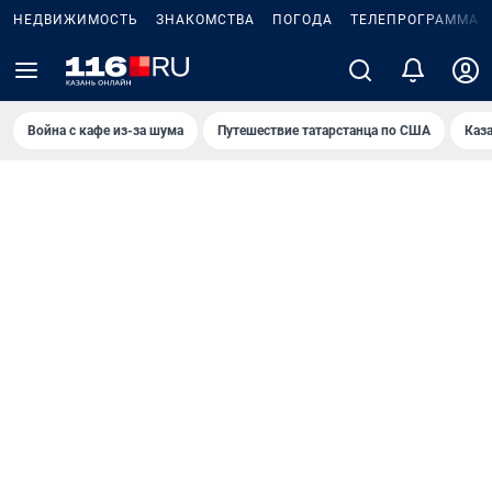
НЕДВИЖИМОСТЬ
ЗНАКОМСТВА
ПОГОДА
ТЕЛЕПРОГРАММА
Война с кафе из-за шума
Путешествие татарстанца по США
Каз