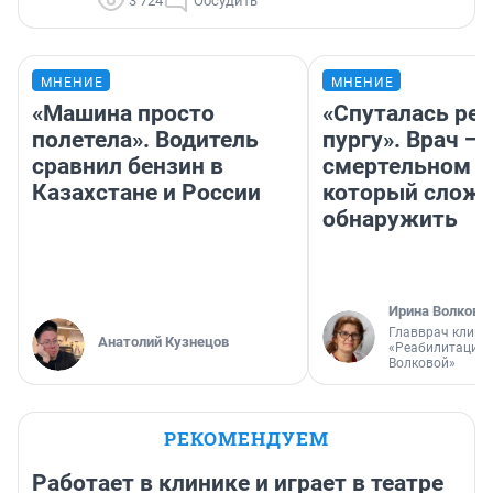
3 724
Обсудить
МНЕНИЕ
МНЕНИЕ
«Машина просто
«Спуталась реч
полетела». Водитель
пургу». Врач — 
сравнил бензин в
смертельном д
Казахстане и России
который слож
обнаружить
Ирина Волкова
Главврач клини
Анатолий Кузнецов
«Реабилитация 
Волковой»
РЕКОМЕНДУЕМ
Работает в клинике и играет в театре