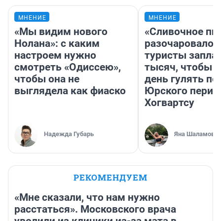
МНЕНИЕ
МНЕНИЕ
«Мы видим нового
«Сливочное пи
Нолана»: с каким
разочаровало»
настроем нужно
туристы запла
смотреть «Одиссею»,
тысяч, чтобы 
чтобы она не
день гулять по
выглядела как фиаско
Юрского перио
Хогвартсу
Надежда Губарь
Яна Шаламова
РЕКОМЕНДУЕМ
«Мне сказали, что нам нужно
расстаться». Московского врача
уволили из клиники из-за мата в