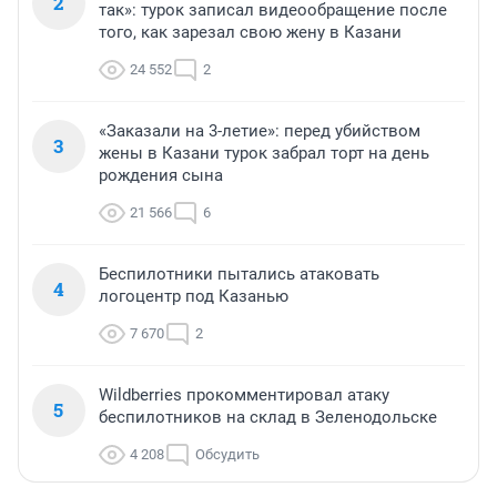
2
так»: турок записал видеообращение после
того, как зарезал свою жену в Казани
24 552
2
«Заказали на 3-летие»: перед убийством
3
жены в Казани турок забрал торт на день
рождения сына
21 566
6
Беспилотники пытались атаковать
4
логоцентр под Казанью
7 670
2
Wildberries прокомментировал атаку
5
беспилотников на склад в Зеленодольске
4 208
Обсудить