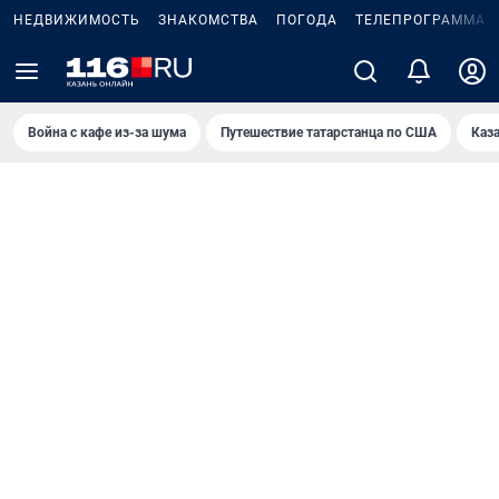
НЕДВИЖИМОСТЬ
ЗНАКОМСТВА
ПОГОДА
ТЕЛЕПРОГРАММА
Война с кафе из-за шума
Путешествие татарстанца по США
Каз