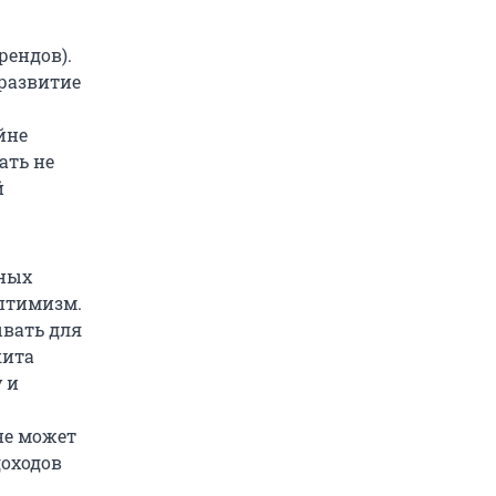
рендов).
 развитие
йне
ать не
й
нных
оптимизм.
вать для
кита
 и
не может
доходов