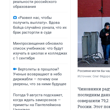
реальности российского
образования
«Развел нас, чтобы
получить выплату». Вдова
бойца случайно узнала, что их
брак расторгли в суде
Минпросвещения обновило
список учебников: что будут
изучать в школах и колледжах
с 1 сентября
Вертолеты в прошлом?
Россияне могли бы чащ
Ученые возвращают в небо
Источник: 
Олег Фёдоро
дирижабли — почему они
уверены, что за ними будущее
Чиновники раду
последним данн
Погода 9 августа подскажет,
когда ждать заморозков —
совершили 79,2
приметы на Пантелеймона
России. Этот п
Целителя