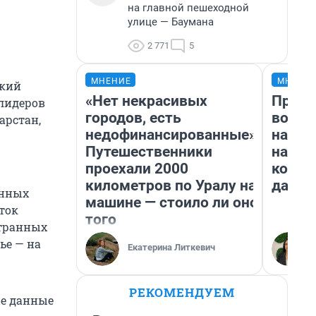
на главной пешеходной
улице — Баумана
2 771
5
МНЕНИЕ
МНЕНИ
ский
«Нет некрасивых
Прода
лидеров
городов, есть
возьм
арстан,
недофинансированные».
нам г
Путешественники
налог
проехали 2000
косне
километров по Уралу на
даже 
анных
машине — стоило ли оно
ток
того
странных
ье — на
Екатерина Литкевич
РЕКОМЕНДУЕМ
ые данные