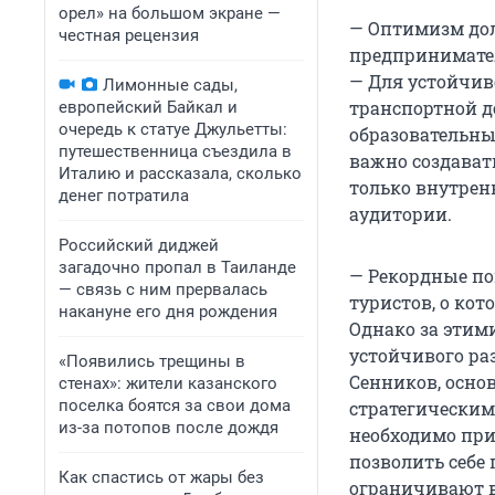
орел» на большом экране —
— Оптимизм до
честная рецензия
предпринимат
— Для устойчив
Лимонные сады,
транспортной д
европейский Байкал и
очередь к статуе Джульетты:
образовательны
путешественница съездила в
важно создават
Италию и рассказала, сколько
только внутрен
денег потратила
аудитории.
Российский диджей
загадочно пропал в Таиланде
— Рекордные по
— связь с ним прервалась
туристов, о ко
накануне его дня рождения
Однако за этим
устойчивого ра
«Появились трещины в
Сенников, осно
стенах»: жители казанского
поселка боятся за свои дома
стратегическим
из-за потопов после дождя
необходимо при
позволить себе
Как спастись от жары без
ограничивают в