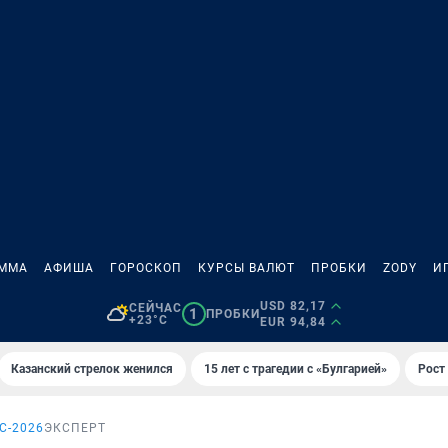
АММА
АФИША
ГОРОСКОП
КУРСЫ ВАЛЮТ
ПРОБКИ
ZODY
И
USD 82,17
СЕЙЧАС
1
ПРОБКИ
+23°C
EUR 94,84
Казанский стрелок женился
15 лет с трагедии с «Булгарией»
Рост 
С-2026
ЭКСПЕРТ