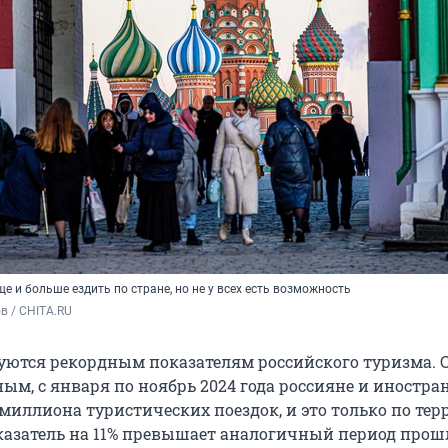
е и больше ездить по стране, но не у всех есть возможность
в / CHITA.RU
ются рекордным показателям российского туризма. 
ым, с января по ноябрь 2024 года россияне и иностр
 миллиона туристических поездок, и это только по те
оказатель на 11% превышает аналогичный период прошл