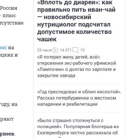
«Вплоть до диареи»: как
(Россия
правильно пить иван-чай
— плюс
— новосибирский
отсутствие
нутрициолог подсчитал
допустимое количество
чашек
рос
на
23 часа
14 371
15
ецких и
«Я потерял жену, детей, всё»:
откровения экс-рабочего уфимской
«Лампочки» о долгах по зарплате и
закрытии завода
«Год преследовал и облил кислотой».
Рассказ петербурженки о жестоком
оду, на
нападении и реабилитации
едряют
«Было страшно столкнуться с
полицией». Популярная блогерша из
Екатеринбурга честно рассказала об
рнеев
.