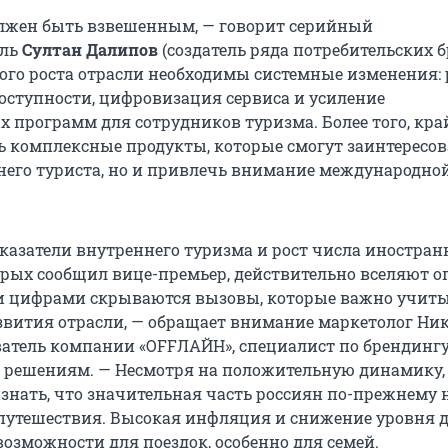
лжен быть взвешенным, — говорит серийный
ель
Султан Далипов
(создатель ряда потребительских б
ого роста отрасли необходимы системные изменения:
оступности, цифровизация сервиса и усиление
х программ для сотрудников туризма. Более того, кра
ь комплексные продукты, которые смогут заинтересов
него туриста, но и привлечь внимание международно
казатели внутреннего туризма и рост числа иностра
торых сообщил вице-премьер, действительно вселяют 
и цифрами скрываются вызовы, которые важно учиты
звития отрасли, — обращает внимание маркетолог Ни
ватель компании «OFFЛАЙН», специалист по брендингу
 решениям. — Несмотря на положительную динамику,
знать, что значительная часть россиян по-прежнему 
 путешествия. Высокая инфляция и снижение уровня 
озможности для поездок, особенно для семей.