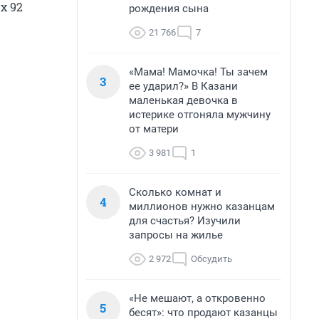
х 92
рождения сына
21 766
7
«Мама! Мамочка! Ты зачем
3
ее ударил?» В Казани
маленькая девочка в
истерике отгоняла мужчину
от матери
3 981
1
Сколько комнат и
4
миллионов нужно казанцам
для счастья? Изучили
запросы на жилье
2 972
Обсудить
«Не мешают, а откровенно
5
бесят»: что продают казанцы