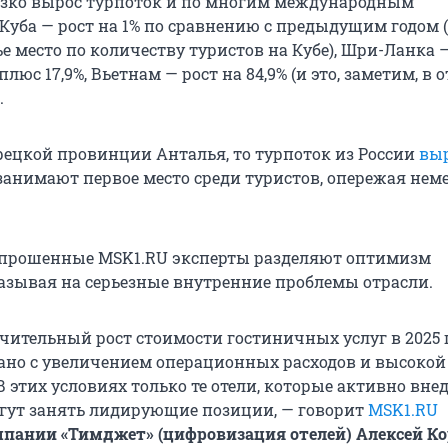
резко вырос турпоток и по многим международным
Куба — рост на 1% по сравнению с предыдущим годом 
е место по количеству туристов на Кубе), Шри-Ланка 
плюс 17,9%, Вьетнам — рост на 84,9% (и это, заметим, в 
.
урецкой провинции Анталья, то турпоток из России
вы
 занимают первое место среди туристов, опережая нем
 опрошенные MSK1.RU эксперты разделяют оптимизм
азывая на серьезные внутренние проблемы отрасли.
чительный рост стоимости гостиничных услуг в 2025 г
язано с увеличением операционных расходов и высокой
 этих условиях только те отели, которые активно вн
гут занять лидирующие позиции, — говорит
MSK1.RU
мпании «Тимджет» (цифровизация отелей)
Алексей Ко