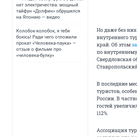
нет электричества: мощный
тайфун «Долфин» обрушился
на Японию — видео
Но даже без ни
Колобок-колобок, я тебя
внутреннего ту
боюсь! Ради чего отложили
прокат «Человека-паука» —
край. Об этом
з
отзыв о фильме про
по внутреннему
«человека-булку»
Свердловская об
Ставропольский
В последние ме
туристов, особ
России. В част
гостей увеличил
112%.
Ассоциация тур