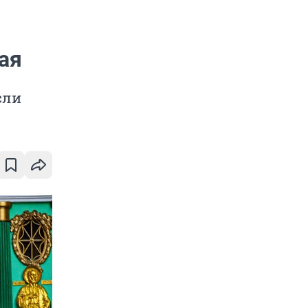
ая
сли