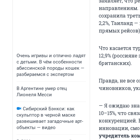
заявляет, что 
направлениям. 
сохранила треть
2,2%, Таиланд — 
прямых рейсов)
Что касается т
12,9% (россияне
Очень игривы и отлично ладят
с детьми. В чём особенности
британских).
абиссинской породы кошек —
разбираемся с экспертом
Правда, не все
чиновников, ук
В Аргентине умер отец
Лионеля Месси
— Я ожидаю зна
Сибирский Бэнкси: как
10–15%, что св
скульптор в черной маске
конкуренцией. В
развешивает загадочные арт-
объекты — видео
инновации, смо
учредитель ко