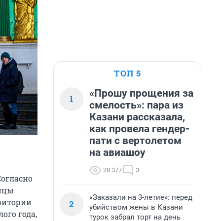
ТОП 5
«Прошу прощения за
1
смелость»: пара из
Казани рассказала,
как провела гендер-
пати с вертолетом
на авиашоу
28 377
3
Согласно
анцы
«Заказали на 3-летие»: перед
рритории
2
убийством жены в Казани
ого года,
турок забрал торт на день