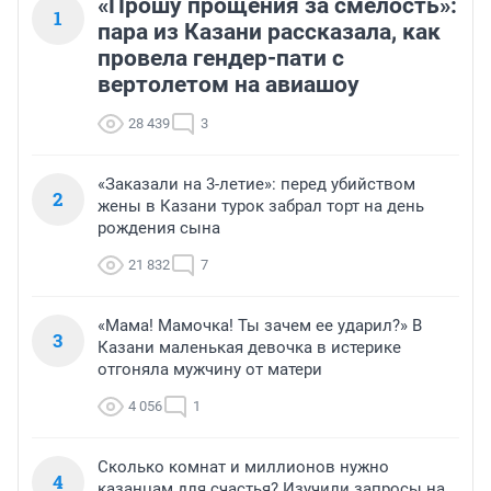
«Прошу прощения за смелость»:
1
пара из Казани рассказала, как
провела гендер-пати с
вертолетом на авиашоу
28 439
3
«Заказали на 3-летие»: перед убийством
2
жены в Казани турок забрал торт на день
рождения сына
21 832
7
«Мама! Мамочка! Ты зачем ее ударил?» В
3
Казани маленькая девочка в истерике
отгоняла мужчину от матери
4 056
1
Сколько комнат и миллионов нужно
4
казанцам для счастья? Изучили запросы на