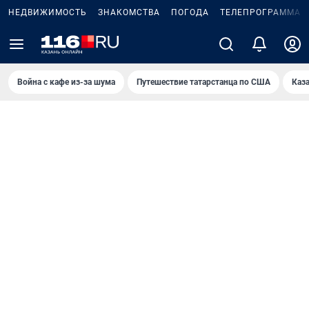
НЕДВИЖИМОСТЬ
ЗНАКОМСТВА
ПОГОДА
ТЕЛЕПРОГРАММА
Война с кафе из-за шума
Путешествие татарстанца по США
Каз