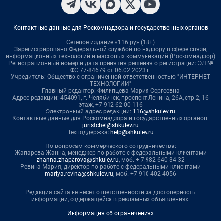
Контактные данные для Роскомнадзора и государственных органов
Сетевое издание «116.ру» (18+)
Зарегистрировано Федеральной службой по надзору в сфере связи,
информационных технологий и массовых коммуникаций (Роскомнадзор)
Регистрационный номер и дата принятия решения о регистрации: ЭЛ №
ФС 77-84679 от 06.02.2023 г.
Учредитель: Общество с ограниченной ответственностью "ИНТЕРНЕТ
ТЕХНОЛОГИИ"
Главный редактор: Филипцева Мария Сергеевна
Адрес редакции: 454091, г. Челябинск, проспект Ленина, 26А, стр.2, 16
этаж, +7 912 62 00 116
Электронный адрес редакции:
116@shkulev.ru
Контактные данные для Роскомнадзора и государственных органов:
juristchel@shkulev.ru
Техподдержка:
help@shkulev.ru
По вопросам коммерческого сотрудничества:
Жапарова Жанна, менеджер по работе с федеральными клиентами
zhanna.zhaparova@shkulev.ru
, моб. + 7 982 640 34 32
Ревина Мария, директор по работе с федеральными клиентами
mariya.revina@shkulev.ru
, моб. +7 910 402 4056
Редакция сайта не несет ответственности за достоверность
информации, содержащейся в рекламных объявлениях.
Информация об ограничениях