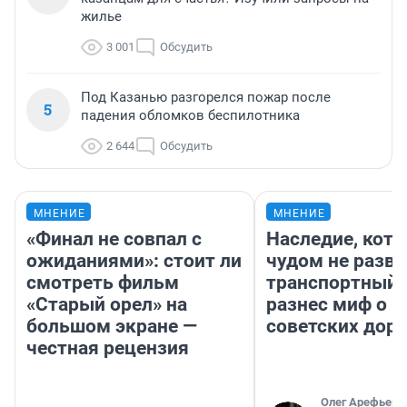
жилье
3 001
Обсудить
Под Казанью разгорелся пожар после
5
падения обломков беспилотника
2 644
Обсудить
МНЕНИЕ
МНЕНИЕ
«Финал не совпал с
Наследие, кото
ожиданиями»: стоит ли
чудом не разва
смотреть фильм
транспортный 
«Старый орел» на
разнес миф о 
большом экране —
советских доро
честная рецензия
Олег Арефьев