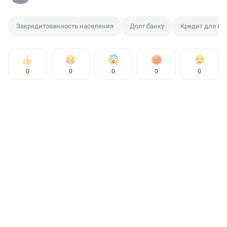
Закредитованность населения
Долг банку
Кредит для ф
0
0
0
0
0