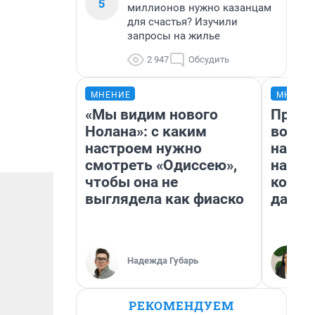
5
миллионов нужно казанцам
для счастья? Изучили
запросы на жилье
2 947
Обсудить
МНЕНИЕ
МНЕНИ
«Мы видим нового
Прода
Нолана»: с каким
возьм
настроем нужно
нам г
смотреть «Одиссею»,
налог
чтобы она не
косне
выглядела как фиаско
даже 
Надежда Губарь
РЕКОМЕНДУЕМ