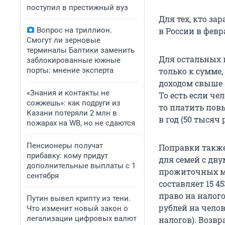
поступил в престижный вуз
Для тех, кто за
в России в февр
Вопрос на триллион.
Смогут ли зерновые
терминалы Балтики заменить
Для остальных 
заблокированные южные
только к сумме,
порты: мнение эксперта
доходом свыше 5
«Знания и контакты не
То есть если че
сожжешь»: как подруги из
то платить повы
Казани потеряли 2 млн в
в год (50 тысяч 
пожарах на WB, но не сдаются
Пенсионеры получат
Поправки также
прибавку: кому придут
для семей с дву
дополнительные выплаты с 1
прожиточных м
сентября
составляет 15 45
право на налог
Путин вывел крипту из тени.
рублей на челов
Что изменит новый закон о
легализации цифровых валют
налогов). Возвр