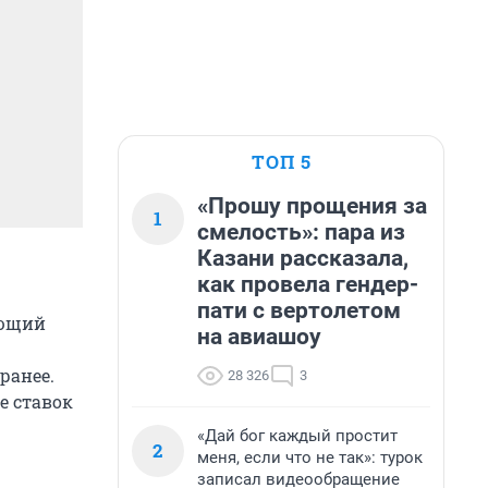
ТОП 5
«Прошу прощения за
1
смелость»: пара из
Казани рассказала,
как провела гендер-
пати с вертолетом
ающий
на авиашоу
ранее.
28 326
3
е ставок
«Дай бог каждый простит
2
меня, если что не так»: турок
записал видеообращение