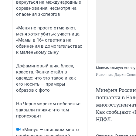
вернуться на международные
соревнования, несмотря на
опасения экспертов
«Меня не просто отменяют,
меня хотят убить»: участница
«Мамы в 16» ответила на
обвинения в домогательствах
к маленькому сыну
Дофаминовый шик, блеск,
Максимальную ставку 
красота. Фанки-стайл в
Источник: 
Дарья Селен
одежде: что это такое и как
его носить — примеры
Минфин России 
образов с фото
поправки в Нал
На Черноморском побережье
многоступенчат
закрыли пляжи: что там
Как сообщают «
происходит
НДФЛ.
«Минус — слишком много
спойлеров»: российский