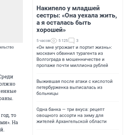
Накипело у младшей
сестры: «Она уехала жить,
а я осталась быть
хорошей»
5 часов
5 125
3
«Он мне угрожает и портит жизнь»:
тельство
москвич обвинил турагента из
Волгограда в мошенничестве и
пропаже почти миллиона рублей
Среди
Выжившая после атаки с кислотой
должно
петербурженка выписалась из
шенные
больницы
раны.
Одна банка — три вкуса: рецепт
год, то
овощного ассорти на зиму для
жителей Архангельской области
ыми». На
й.