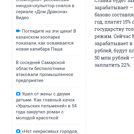
Ставка будет за
ниндзя-скульптор снялся в
зарабатывает —
сериале «Дом Дракона».
базово составля
Видео
год, платят 15
государству то
Поглядите на эти щеки! В
режим. Сейчас М
казанском зоопарке
зарабатывает в 
показали, как осваивается
новая капибара Паша
рублей, будут пл
50 млн рублей —
В соседней Самарской
заплатить 22%.
области беспилотники
атаковали промышленное
предприятие
Ушел от жены с двумя
детьми. Как главный качок
«Уральских пельменей» в 54
года закрутил роман с
молодой красоткой
«Нет некрасивых городов,