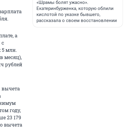
«Шрамы болят ужасно».
Екатеринбурженка, которую облили
 зарплата
кислотой по указке бывшего,
бля.
рассказала о своем восстановлении
лате, а
 с
 5 млн.
в месяц),
яч рублей
о вычета
а
инимум
том году,
е 23 179
до вычета