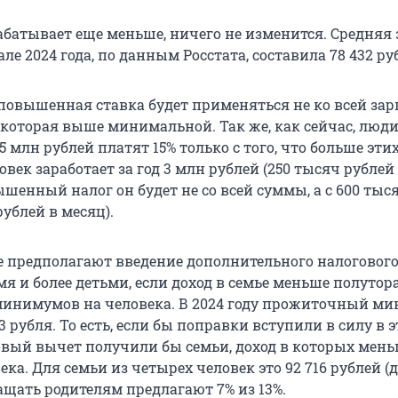
рабатывает еще меньше, ничего не изменится. Средняя
але 2024 года, по данным Росстата, составила 78 432 ру
повышенная ставка будет применяться не ко всей зарп
 которая выше минимальной. Так же, как сейчас, люди
 млн рублей платят 15% только с того, что больше этих
ловек заработает за год 3 млн рублей (250 тысяч рублей 
шенный налог он будет не со всей суммы, а с 600 тыс
рублей в месяц).
 предполагают введение дополнительного налоговог
мя и более детьми, если доход в семье меньше полутор
инимумов на человека. В 2024 году прожиточный м
3 рубля. То есть, если бы поправки вступили в силу в э
овый вычет получили бы семьи, доход в которых меньш
ека. Для семьи из четырех человек это 92 716 рублей (
ащать родителям предлагают 7% из 13%.