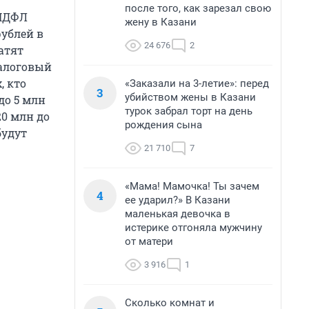
после того, как зарезал свою
 НДФЛ
жену в Казани
рублей в
24 676
2
атят
налоговый
, кто
«Заказали на 3-летие»: перед
3
убийством жены в Казани
до 5 млн
турок забрал торт на день
20 млн до
рождения сына
будут
21 710
7
«Мама! Мамочка! Ты зачем
4
ее ударил?» В Казани
маленькая девочка в
истерике отгоняла мужчину
от матери
3 916
1
Сколько комнат и