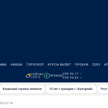
АММА
АФИША
ГОРОСКОП
КУРСЫ ВАЛЮТ
ПРОБКИ
ZODY
И
USD 82,17
СЕЙЧАС
2
ПРОБКИ
+24°C
EUR 94,84
Казанский стрелок женился
15 лет с трагедии с «Булгарией»
Рост 
БНОСТИ