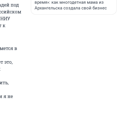
время»: как многодетная мама из
адей под
Архангельска создала свой бизнес
оссийском
 НИУ
т к
мется в
т это,
к
ить,
и я не