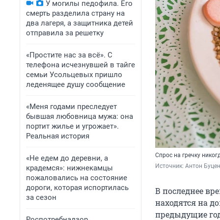
У могилы педофила. Его
смерть разделила страну на
два лагеря, а защитника детей
отправила за решетку
«Простите нас за всё». С
телефона исчезнувшей в тайге
семьи Усольцевых пришло
леденящее душу сообщение
«Меня годами преследует
бывшая любовница мужа: она
портит жилье и угрожает».
Реальная история
Спрос на гречку никог
«Не едем до деревни, а
Источник: 
Антон Буцен
крадемся»: нижнекамцы
пожаловались на состояние
дороги, которая испортилась
В последнее вр
за сезон
находятся на д
предыдущие год
Роспотребнадзор