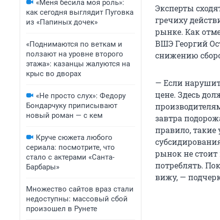
«Меня бесила моя роль»:
Эксперты сходя
как сегодня выглядит Пуговка
гречиху действ
из «Папиных дочек»
рынке. Как отм
ВШЭ Георгий Ос
«Поднимаются по веткам и
ползают на уровне второго
снижению сборо
этажа»: казанцы жалуются на
крыс во дворах
— Если нарушит
цене. Здесь дол
«Не просто слух»: Федору
Бондарчуку приписывают
производителями
новый роман — с кем
завтра подорожа
правило, такие
Круче сюжета любого
субсидирования
сериала: посмотрите, что
рынок не стоит 
стало с актерами «Санта-
потреблять. По
Барбары»
вижу, — подчер
Множество сайтов враз стали
недоступны: массовый сбой
произошел в Рунете