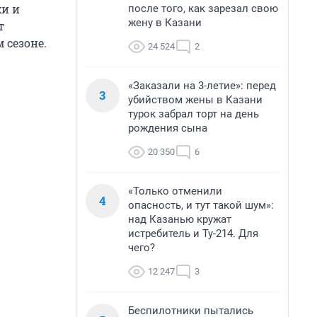
хи и
после того, как зарезал свою
жену в Казани
т
 сезоне.
24 524
2
«Заказали на 3-летие»: перед
3
убийством жены в Казани
турок забрал торт на день
рождения сына
20 350
6
«Только отменили
4
опасность, и тут такой шум»:
над Казанью кружат
истребитель и Ту-214. Для
чего?
12 247
3
Беспилотники пытались