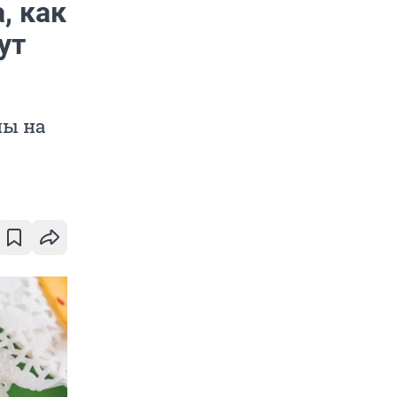
, как
ут
пы на