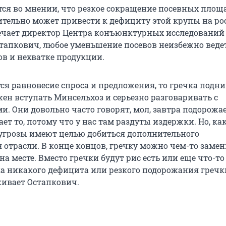
тся во мнении, что резкое сокращение посевных площ
ительно может привести к дефициту этой крупы на р
ечает директор Центра конъюнктурных исследований
тапкович, любое уменьшение посевов неизбежно веде
в и нехватке продукции.
ся равновесие спроса и предложения, то гречка подни
жен вступать Минсельхоз и серьезно разговаривать с
. Они довольно часто говорят, мол, завтра подорожае
ет то, потому что у нас там раздуты издержки. Но, ка
 угрозы имеют целью добиться дополнительного
 отрасли. В конце концов, гречку можно чем-то замен
на месте. Вместо гречки будут рис есть или еще что-то
ка никакого дефицита или резкого подорожания гречк
кивает Остапкович.