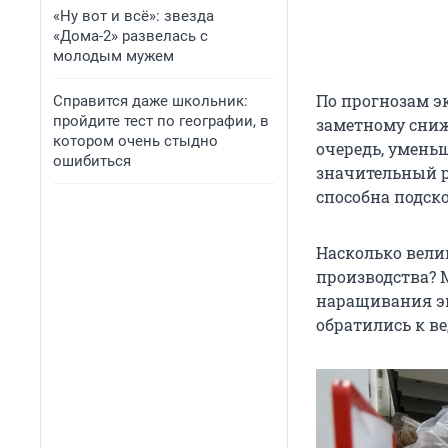
«Ну вот и всё»: звезда
«Дома-2» развелась с
молодым мужем
По прогнозам э
Справится даже школьник:
пройдите тест по географии, в
заметному сниж
котором очень стыдно
очередь, умень
ошибиться
значительный р
способна подско
Насколько вели
производства? 
наращивания эк
обратились к в