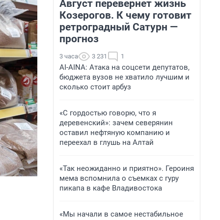
Август перевернет жизнь
Козерогов. К чему готовит
ретроградный Сатурн —
прогноз
3 часа
3 231
1
AI-AINA: Атака на соцсети депутатов,
бюджета вузов не хватило лучшим и
сколько стоит арбуз
«С гордостью говорю, что я
деревенский»: зачем северянин
оставил нефтяную компанию и
переехал в глушь на Алтай
«Так неожиданно и приятно». Героиня
мема вспомнила о съемках с гуру
пикапа в кафе Владивостока
«Мы начали в самое нестабильное