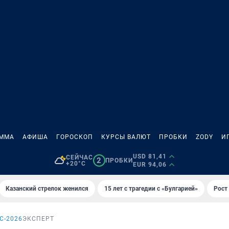
АММА
АФИША
ГОРОСКОП
КУРСЫ ВАЛЮТ
ПРОБКИ
ZODY
И
USD 81,41
СЕЙЧАС
2
ПРОБКИ
+20°C
EUR 94,06
Казанский стрелок женился
15 лет с трагедии с «Булгарией»
Рост 
С-2026
ЭКСПЕРТ