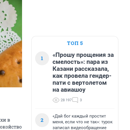
ТОП 5
«Прошу прощения за
1
смелость»: пара из
Казани рассказала,
как провела гендер-
пати с вертолетом
на авиашоу
28 197
3
«Дай бог каждый простит
2
хи в
меня, если что не так»: турок
покойство
записал видеообращение