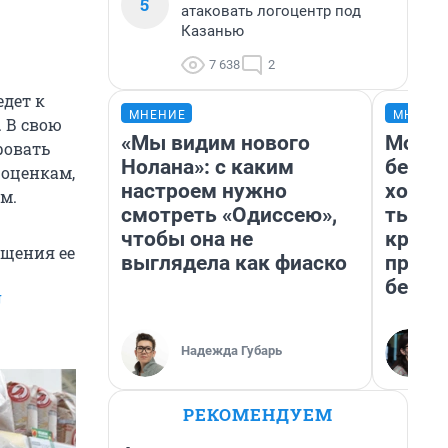
5
атаковать логоцентр под
Казанью
7 638
2
дет к
МНЕНИЕ
МНЕНИ
 В свою
«Мы видим нового
Мой б
ровать
Нолана»: с каким
береж
 оценкам,
настроем нужно
хотел
м.
смотреть «Одиссею»,
тысяч
чтобы она не
креди
ащения ее
выглядела как фиаско
приех
безоп
U
Надежда Губарь
РЕКОМЕНДУЕМ