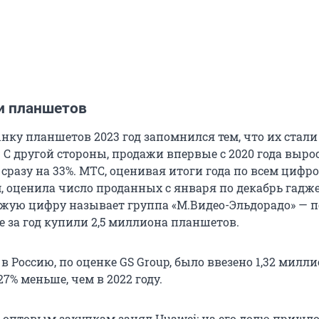
и планшетов
нку планшетов 2023 год запомнился тем, что их стал
С другой стороны, продажи впервые с 2020 года выро
 сразу на 33%. МТС, оценивая итоги года по всем циф
 оценила число проданных с января по декабрь гаджет
жую цифру называет группа «М.Видео-Эльдорадо» — п
е за год купили 2,5 миллиона планшетов.
 в Россию, по оценке GS Group, было ввезено 1,32 милл
27% меньше, чем в 2022 году.
о оптовым закупкам занял Huawei: на его долю пришло