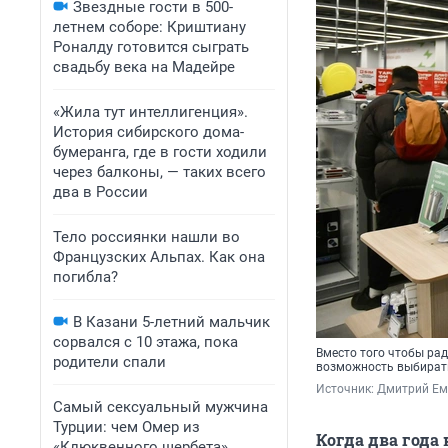
Звездные гости в 500-
летнем соборе: Криштиану
Роналду готовится сыграть
свадьбу века на Мадейре
«Жила тут интеллигенция».
История сибирского дома-
бумеранга, где в гости ходили
через балконы, — таких всего
два в России
Тело россиянки нашли во
Французских Альпах. Как она
погибла?
В Казани 5-летний мальчик
сорвался с 10 этажа, пока
Вместо того чтобы ра
родители спали
возможность выбирать
Источник: 
Дмитрий Ем
Самый сексуальный мужчина
Турции: чем Омер из
Когда два года
«Клюквенного щербета»