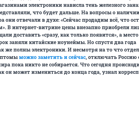
газинами электроники нависла тень железного зана
едставляли, что будет дальше. На вопросы о наличии
а они отвечали в духе: «Сейчас продадим всё, что ост
м». В интернет-витрине цены внезапно приобрели л
щали доставить «сразу, как только появится», а место
к заняли китайские ноунеймы. Но спустя два года
ак же полны электроники. И несмотря на то что отде
мптомы
можно заметить и сейчас
, отключать Россию 
ра пока никто не собирается. Что сегодня происход
ак он может измениться до конца года, узнал коррес