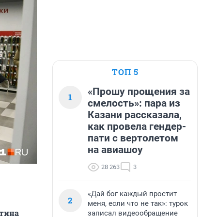
ТОП 5
«Прошу прощения за
1
смелость»: пара из
Казани рассказала,
как провела гендер-
пати с вертолетом
на авиашоу
28 263
3
«Дай бог каждый простит
2
меня, если что не так»: турок
нтина
записал видеообращение