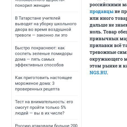
российскими ма
покорил женщин
продавцы
не пр
или иного товар
В Татарстане учителей
выводят на уборку школьного
дальше не знае
двора во время воздушной
ноль. Товар обе
тревоги — законно ли это
привычных маро
прилавки всё т
Быстро покраснеют: как
тревожные си
соспеть зеленые помидоры
окружающего ми
дома — пять самых
эффективных способов
этом рынке и к
NGS.RU
.
Как приготовить настоящее
мороженое дома: 3
проверенных рецепта
Тест на внимательность: его
смогут пройти только 5%
людей — вы в их числе?
Россию атаковали больше 200