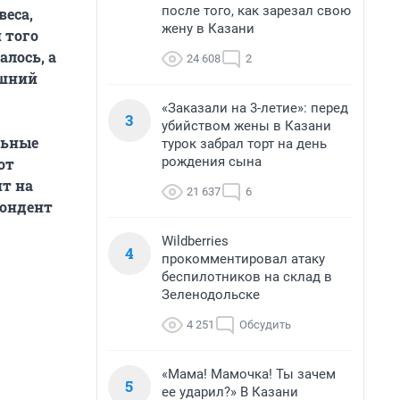
после того, как зарезал свою
веса,
жену в Казани
 того
алось, а
24 608
2
ишний
«Заказали на 3-летие»: перед
3
убийством жены в Казани
льные
турок забрал торт на день
рождения сына
от
ит на
21 637
6
пондент
Wildberries
4
прокомментировал атаку
беспилотников на склад в
Зеленодольске
4 251
Обсудить
«Мама! Мамочка! Ты зачем
5
ее ударил?» В Казани