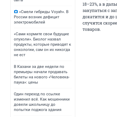
быть
18–23%, а в дал
закупаться с за
«Смели гибриды Voyah». В
докатится и до 
России возник дефицит
электромобилей
случится скоре
товаров.
«Сами кормите свои будущие
опухоли». Биолог назвал
продукты, которые приводят к
онкологии, сам он их никогда
не ест
В Казани за две недели по
премьеры начали продавать
билеты на нового «Человека-
паука»: цены
Один переход по ссылке
изменил всё. Как мошенники
довели школьницу до
попытки поджога здания