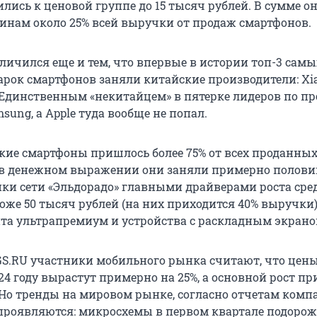
лись к ценовой группе до 15 тысяч рублей. В сумме о
инам около 25% всей выручки от продаж смартфонов.
личился еще и тем, что впервые в истории топ-3 самы
рок смартфонов заняли китайские производители: Xia
. Единственным «некитайцем» в пятерке лидеров по п
sung, а Apple туда вообще не попал.
ские смартфоны пришлось более 75% от всех проданных
, в денежном выражении они заняли примерно полови
ки сети «Эльдорадо» главными драйверами роста сре
оже 50 тысяч рублей (на них приходится 40% выручки
та ультрапремиум и устройства с раскладным экрано
.RU участники мобильного рынка считают, что цены
4 году вырастут примерно на 25%, а основной рост пр
. Но тренды на мировом рынке, согласно отчетам ком
е проявляются: микросхемы в первом квартале подоро