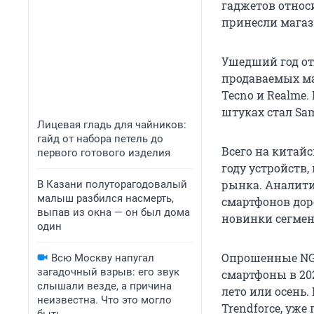
гаджетов относи
принесли магаз
Ушедший год от
продаваемых ма
Tecno и Realme
штуках стал Sam
Лицевая гладь для чайников:
гайд от набора петель до
Всего на китай
первого готового изделия
году устройств
рынка. Аналити
В Казани полуторагодовалый
малыш разбился насмерть,
смартфонов дор
выпав из окна — он был дома
новинки сегмен
один
Опрошенные NGS
Всю Москву напугал
загадочный взрыв: его звук
смартфоны в 202
слышали везде, а причина
лето или осень
неизвестна. Что это могло
Trendforce, уж