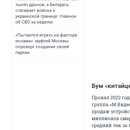
тысяч дронов, а Беларусь
стягивает войска к
украинской границе: главное
об СВО за неделю
«Пытаются играть на факторе
ислама»: муфтий Москвы
опроверг создание своей
партии
Бум «китайц
Провал 2022 го
группа «М.Видео
продаж устройст
миллионов смар
средний чек за 