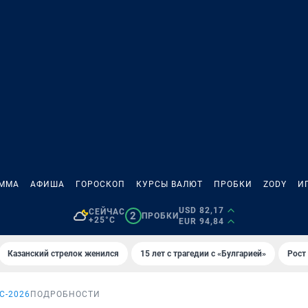
АММА
АФИША
ГОРОСКОП
КУРСЫ ВАЛЮТ
ПРОБКИ
ZODY
И
USD 82,17
СЕЙЧАС
2
ПРОБКИ
+25°C
EUR 94,84
Казанский стрелок женился
15 лет с трагедии с «Булгарией»
Рост 
С-2026
ПОДРОБНОСТИ