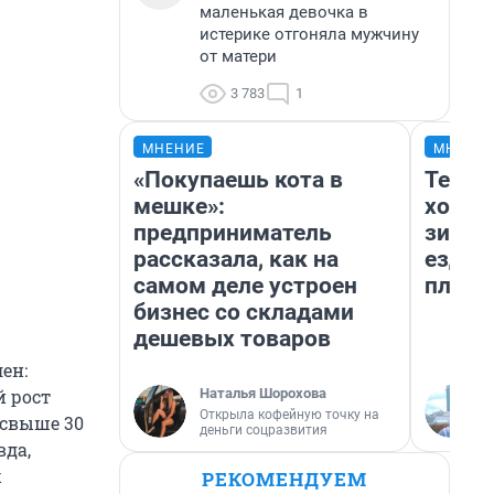
маленькая девочка в
истерике отгоняла мужчину
от матери
3 783
1
МНЕНИЕ
МНЕНИ
«Покупаешь кота в
Тепло
мешке»:
холод
предприниматель
зимой
рассказала, как на
ездит
самом деле устроен
плюсы
бизнес со складами
дешевых товаров
ен:
Наталья Шорохова
й рост
Открыла кофейную точку на
 свыше 30
деньги соцразвития
вда,
х
РЕКОМЕНДУЕМ