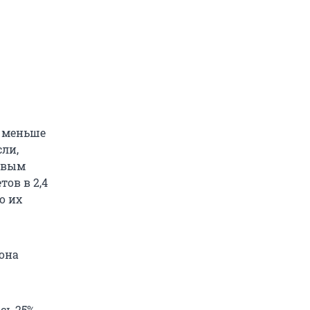
и меньше
сли,
ровым
ов в 2,4
о их
иона
сь 25%