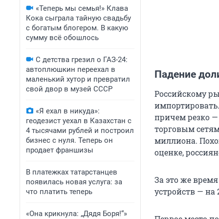
«Теперь мы семья!» Клава
Кока сыграла тайную свадьбу
с богатым блогером. В какую
сумму всё обошлось
С детства грезил о ГАЗ-24:
автоплюшкин переехал в
Падение дол
маленький хутор и превратил
свой двор в музей СССР
Российскому ры
импортировать. 
«Я ехал в никуда»:
причем резко —
геодезист уехал в Казахстан с
торговым сетям,
4 тысячами рублей и построил
миллиона. Похо
бизнес с нуля. Теперь он
продает франшизы
оценке, россиян
В платежках татарстанцев
За это же время
появилась новая услуга: за
устройств — на 
что платить теперь
«Она крикнула: „Дядя Боря!“»
Первое место п