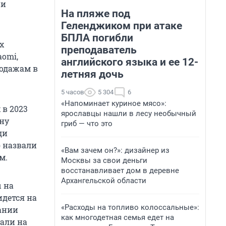
ни
На пляже под
Геленджиком при атаке
БПЛА погибли
х
преподаватель
omi,
английского языка и ее 12-
родажам в
летняя дочь
5 часов
5 304
6
«Напоминает куриное мясо»:
 в 2023
ярославцы нашли в лесу необычный
ну
гриб — что это
ди
) назвали
«Вам зачем он?»: дизайнер из
м.
Москвы за свои деньги
восстанавливает дом в деревне
Архангельской области
 на
идется на
«Расходы на топливо колоссальные»:
пании
как многодетная семья едет на
жали на