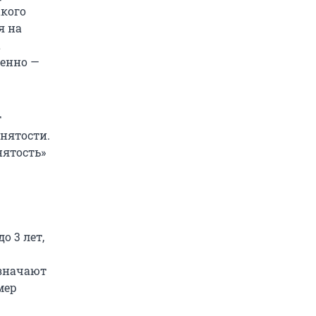
акого
я на
а
менно —
т
нятости.
нятость»
о 3 лет,
азначают
мер