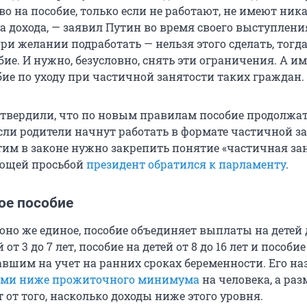
во на пособие, только если не работают, не имеют ник
а дохода, — заявил Путин во время своего выступлени
ри желании подработать — нельзя этого сделать, тогд
ие. И нужно, безусловно, снять эти ограничения. А и
бие по уходу при частичной занятости таких граждан.
твердили, что по новым правилам пособие продолжа
сли родители начнут работать в формате частичной за
этим в законе нужно закрепить понятие «частичная за
ующей просьбой
президент обратился к парламенту
.
ое пособие
оно же единое, пособие объединяет выплаты на детей д
 от 3 до 7 лет, пособие на детей от 8 до 16 лет и пособие
вшим на учет на ранних сроках беременности. Его н
дами ниже прожиточного минимума
на человека, а раз
 от того, насколько доходы ниже этого уровня.