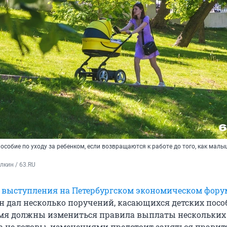
собие по уходу за ребенком, если возвращаются к работе до того, как малы
кин / 63.RU
о
выступления на Петербургском экономическом фору
 дал несколько поручений, касающихся детских пособ
я должны измениться правила выплаты нескольких 
 не готовы, изменениями предстоит заняться правите