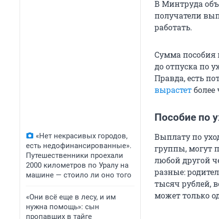
В Минтруда объ
получатели вып
работать.
Сумма пособия 
до отпуска по у
Правда, есть пот
вырастет
более 
Пособие по 
«Нет некрасивых городов,
Выплату по ухо
есть недофинансированные».
группы, могут п
Путешественники проехали
любой другой ч
2000 километров по Уралу на
разные: родите
машине — стоило ли оно того
тысяч рублей, в
может только од
«Они всё еще в лесу, и им
нужна помощь»: сын
пропавших в тайге