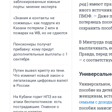
заблокированные южные
ред.
) имеют пра
порты: мнение эксперта
иного источник
ПМЭФ. — Даже п
«Знания и контакты не
потеряешь пособ
сожжешь»: как подруги из
сохранить посо
Казани потеряли 2 млн в
пожарах на WB, но не сдаются
В Минтруда под
Пенсионеры получат
выплачивать, е
прибавку: кому придут
Правда, перед 
дополнительные выплаты с 1
сентября
— с соответств
Путин вывел крипту из тени.
Универсальн
Что изменит новый закон о
легализации цифровых валют
Универсальное, 
в России
пособие на детей
женщинам, вста
На Кубани горит НПЗ из-за
семьям с дохо
атаки беспилотников: есть
пострадавшие. Главное о
пособия зависит
ночных налетах