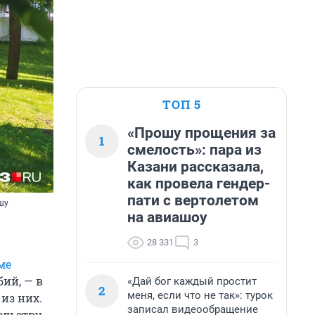
ТОП 5
«Прошу прощения за
1
смелость»: пара из
Казани рассказала,
как провела гендер-
пати с вертолетом
шу
на авиашоу
28 331
3
ме
ий, — в
«Дай бог каждый простит
2
меня, если что не так»: турок
из них.
записал видеообращение
льству,