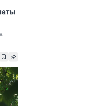
латы
н