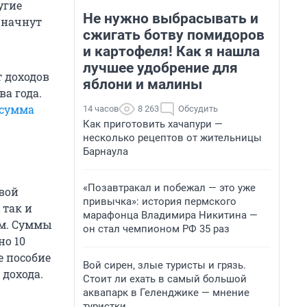
угие
Не нужно выбрасывать и
 начнут
сжигать ботву помидоров
и картофеля! Как я нашла
лучшее удобрение для
т доходов
яблони и малины
ва года.
 сумма
14 часов
8 263
Обсудить
Как приготовить хачапури —
несколько рецептов от жительницы
Барнаула
«Позавтракал и побежал — это уже
вой
привычка»: история пермского
 так и
марафонца Владимира Никитина —
ом. Суммы
он стал чемпионом РФ 35 раз
но 10
е пособие
Вой сирен, злые туристы и грязь.
 дохода.
Стоит ли ехать в самый большой
аквапарк в Геленджике — мнение
туристки