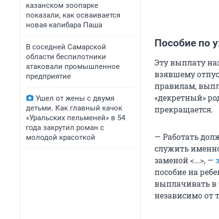
казанском зоопарке
показали, как осваивается
новая капибара Паша
Пособие по у
В соседней Самарской
области беспилотники
Эту выплату на
атаковали промышленное
взявшему отпус
предприятие
правилам, выпл
«декретный» ро
Ушел от жены с двумя
детьми. Как главный качок
прекращается.
«Уральских пельменей» в 54
года закрутил роман с
— Работать дол
молодой красоткой
служить именно
заменой <...>, —
пособие на ребе
выплачивать в 
независимо от т