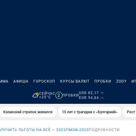
АММА
АФИША
ГОРОСКОП
КУРСЫ ВАЛЮТ
ПРОБКИ
ZODY
И
USD 82,17
СЕЙЧАС
2
ПРОБКИ
+25°C
EUR 94,84
Казанский стрелок женился
15 лет с трагедии с «Булгарией»
Рост 
ОЛУЧИТЬ ЛЬГОТЫ НА ВСЁ — 2023
ПМЭФ-2025
ПОДРОБНОСТИ