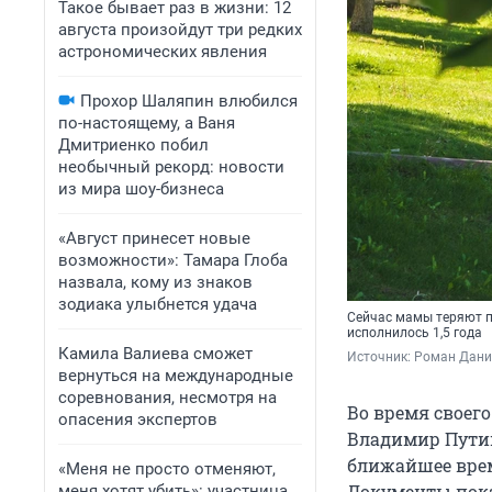
Такое бывает раз в жизни: 12
августа произойдут три редких
астрономических явления
Прохор Шаляпин влюбился
по-настоящему, а Ваня
Дмитриенко побил
необычный рекорд: новости
из мира шоу-бизнеса
«Август принесет новые
возможности»: Тамара Глоба
назвала, кому из знаков
зодиака улыбнется удача
Сейчас мамы теряют по
исполнилось 1,5 года
Камила Валиева сможет
Источник: 
Роман Данил
вернуться на международные
соревнования, несмотря на
Во время своег
опасения экспертов
Владимир Путин
ближайшее врем
«Меня не просто отменяют,
Документы пока
меня хотят убить»: участница