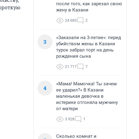
после того, как зарезал свою
короткую
жену в Казани
24 683
2
«Заказали на 3-летие»: перед
3
убийством жены в Казани
турок забрал торт на день
рождения сына
21 717
7
«Мама! Мамочка! Ты зачем
4
ее ударил?» В Казани
маленькая девочка в
истерике отгоняла мужчину
от матери
3 928
1
Сколько комнат и