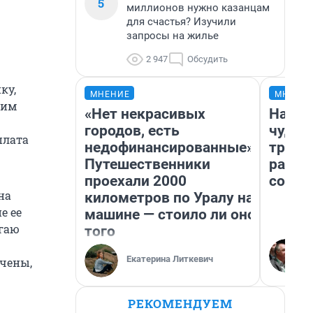
5
миллионов нужно казанцам
для счастья? Изучили
запросы на жилье
2 947
Обсудить
ку,
МНЕНИЕ
МНЕНИ
щим
«Нет некрасивых
Насле
городов, есть
чудом
плата
недофинансированные».
транс
Путешественники
разне
проехали 2000
совет
на
километров по Уралу на
е ее
машине — стоило ли оно
агаю
того
Екатерина Литкевич
ачены,
РЕКОМЕНДУЕМ