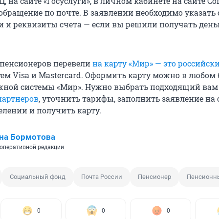
, на сайте «Госуслуги», в личном кабинете на сайте С
обращение по почте. В заявлении необходимо указать 
и и реквизиты счета — если вы решили получать день
х пенсионеров перевели
на карту «Мир» — это российск
ем Visa и Mastercard. Оформить карту можно в любом 
жной системы «Мир». Нужно выбрать подходящий вам
партнеров
, уточнить тарифы, заполнить заявление на 
елении и получить карту.
на Бормотова
оперативной редакции
Социальный фонд
Почта России
Пенсионер
Пенсионн
0
0
0