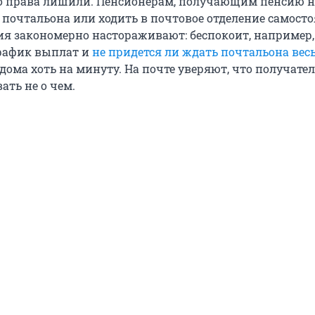
го права лишили. Пенсионерам, получающим пенсию н
 почтальона или ходить в почтовое отделение самосто
ия закономерно настораживают: беспокоит, например,
рафик выплат и
не придется ли ждать почтальона весь
дома хоть на минуту. На почте уверяют, что получате
ать не о чем.