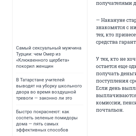
получателями д
— Накануне ста
знакомятся с н
тех, кто прине
средства гарант
Самый сексуальный мужчина
Турции: чем Омер из
У тех, кто не х
«Клюквенного щербета»
остается еще о
покорил женщин
получать деньги
В Татарстане учителей
поступления ср
выводят на уборку школьного
Если день выпл
двора во время воздушной
выплачиваются 
тревоги — законно ли это
комиссии, пенси
почтальон.
Быстро покраснеют: как
соспеть зеленые помидоры
дома — пять самых
эффективных способов