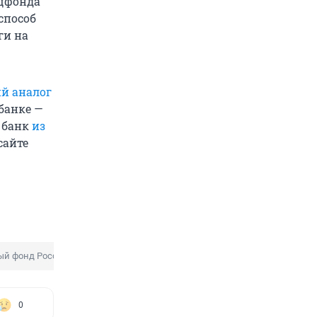
оцфонда
способ
ги на
ий аналог
банке —
 банк
из
сайте
ый фонд России
Дизайн банкнот
0