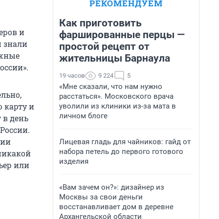
РЕКОМЕНДУЕМ
Как приготовить
еров и
фаршированные перцы —
и знали
простой рецепт от
ежные
жительницы Барнаула
оссии».
19 часов
9 224
5
«Мне сказали, что нам нужно
ельно,
расстаться». Московского врача
 карту и
уволили из клиники из-за мата в
личном блоге
 в день
России.
сии
Лицевая гладь для чайников: гайд от
набора петель до первого готового
никакой
изделия
ьер или
«Вам зачем он?»: дизайнер из
Москвы за свои деньги
восстанавливает дом в деревне
Архангельской области