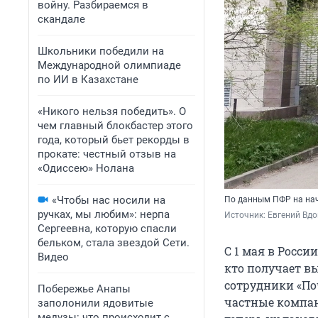
войну. Разбираемся в
скандале
Школьники победили на
Международной олимпиаде
по ИИ в Казахстане
«Никого нельзя победить». О
чем главный блокбастер этого
года, который бьет рекорды в
прокате: честный отзыв на
«Одиссею» Нолана
«Чтобы нас носили на
По данным ПФР на нача
ручках, мы любим»: нерпа
Источник: 
Евгений Вдо
Сергеевна, которую спасли
бельком, стала звездой Сети.
С 1 мая в Росси
Видео
кто получает в
сотрудники «По
Побережье Анапы
частные компан
заполонили ядовитые
медузы: что происходит с