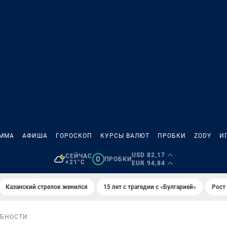
АММА
АФИША
ГОРОСКОП
КУРСЫ ВАЛЮТ
ПРОБКИ
ZODY
И
USD 82,17
СЕЙЧАС
0
ПРОБКИ
+21°C
EUR 94,84
Казанский стрелок женился
15 лет с трагедии с «Булгарией»
Рост 
БНОСТИ