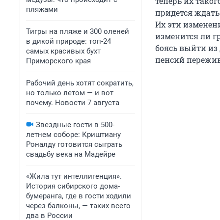
теперь их тако
пляжами
придется ждать
Их эти изменен
Тигры на пляже и 300 оленей
изменится ли г
в дикой природе: топ-24
боясь выйти из 
самых красивых бухт
пенсий пережив
Приморского края
Рабочий день хотят сократить,
но только летом — и вот
почему. Новости 7 августа
Звездные гости в 500-
летнем соборе: Криштиану
Роналду готовится сыграть
свадьбу века на Мадейре
«Жила тут интеллигенция».
История сибирского дома-
бумеранга, где в гости ходили
через балконы, — таких всего
два в России