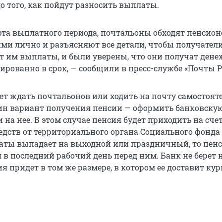
о того, как пойдут разносить выплаты.
рта выплатного периода, почтальоны обходят пенсион
ими лично и разъясняют все детали, чтобы получател
сет им выплаты, и были уверены, что они получат ден
ированно в срок, — сообщили в пресс-службе «Почты Р
очет ждать почтальонов или ходить на почту самостоят
дин вариант получения пенсии — оформить банковскую
 на нее. В этом случае пенсия будет приходить на счет
едств от территориального органа Социального фонда 
аты выпадает на выходной или праздничный, то пен
в последний рабочий день перед ним. Банк не берет 
я придет в том же размере, в котором ее доставит кур