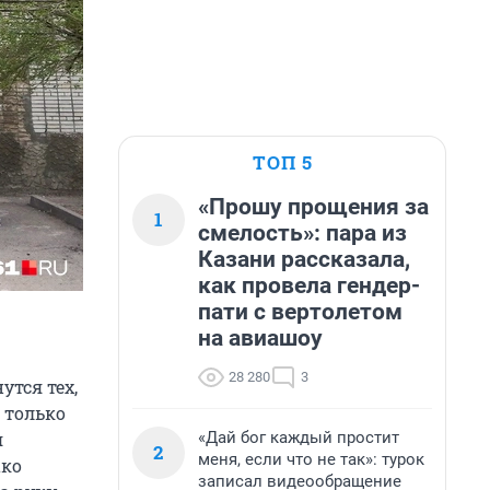
ТОП 5
«Прошу прощения за
1
смелость»: пара из
Казани рассказала,
как провела гендер-
пати с вертолетом
на авиашоу
28 280
3
утся тех,
 только
«Дай бог каждый простит
я
2
меня, если что не так»: турок
ако
записал видеообращение