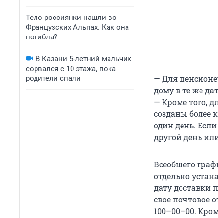
Тело россиянки нашли во
Французских Альпах. Как она
погибла?
В Казани 5-летний мальчик
сорвался с 10 этажа, пока
— Для пенсионе
родители спали
дому в те же да
— Кроме того, д
созданы более 
один день. Если
другой день ил
Всеобщего граф
отдельно устана
дату доставки 
свое почтовое о
100–00–00. Кро