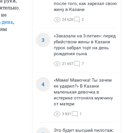
а руки,
после того, как зарезал свою
ятельно.
жену в Казани
 не
24 626
2
 день
,
лям
«Заказали на 3-летие»: перед
3
убийством жены в Казани
турок забрал торт на день
рождения сына
21 657
7
«Мама! Мамочка! Ты зачем
4
ее ударил?» В Казани
маленькая девочка в
истерике отгоняла мужчину
от матери
3 831
1
Это будет высший пилотаж: