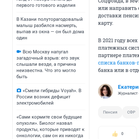
Соцфонда, в МФЦ
первого готового изделия
или направить 
доставки пенси
В Казани полуторагодовалый
карту.
малыш разбился насмерть,
выпав из окна — он был дома
один
В 2021 году все
платежных сист
Всю Москву напугал
партнере плате
загадочный взрыв: его звук
списка банков-
слышали везде, а причина
банка или в отд
неизвестна. Что это могло
быть
Екатери
«Смели гибриды Voyah». В
Журналист 
России возник дефицит
электромобилей
Пенсия
СФР
«Сами кормите свои будущие
опухоли». Биолог назвал
продукты, которые приводят к
0
онкологии, сам он их никогда