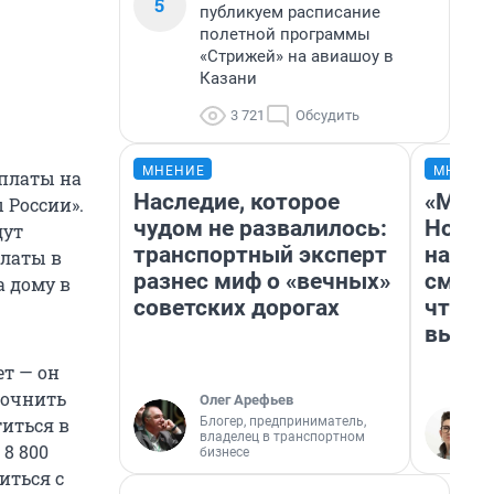
5
публикуем расписание
полетной программы
«Стрижей» на авиашоу в
Казани
3 721
Обсудить
МНЕНИЕ
МНЕНИ
ыплаты на
Наследие, которое
«Мы в
 России».
чудом не развалилось:
Нолан
дут
транспортный эксперт
настр
платы в
разнес миф о «вечных»
смотр
а дому в
советских дорогах
чтобы
выгля
т — он
точнить
Олег Арефьев
Блогер, предприниматель,
иться в
владелец в транспортном
 8 800
бизнесе
иться с